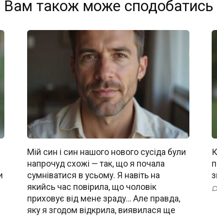
Вам також може сподобатись
Мій син і син нашого нового сусіда були
К
напрочуд схожі — так, що я почала
п
и
сумніватися в усьому. Я навіть на
з
якийсь час повірила, що чоловік
приховує від мене зраду… Але правда,
яку я згодом відкрила, виявилася ще