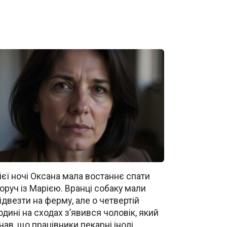
ієї ночі Оксана мала востаннє спати
оруч із Марією. Вранці собаку мали
ідвезти на ферму, але о четвертій
одині на сходах з’явився чоловік, який
нав, що працівники пекарні іноді