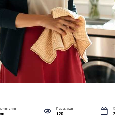
ас читання
Перегляди
О
 хв.
120
2