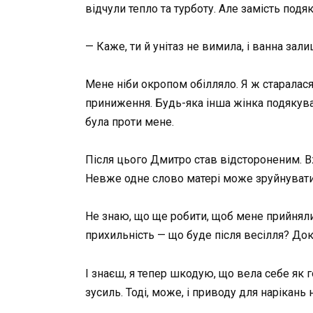
відчули тепло та турботу. Але замість подя
— Каже, ти й унітаз не вимила, і ванна зал
Мене ніби окропом обілляло. Я ж старалася,
приниження. Будь-яка інша жінка подякувала
була проти мене.
Після цього Дмитро став відстороненим. В
Невже одне слово матері може зруйнуват
Не знаю, що ще робити, щоб мене прийняли
прихильність — що буде після весілля? Док
І знаєш, я тепер шкодую, що вела себе як 
зусиль. Тоді, може, і приводу для нарікань 