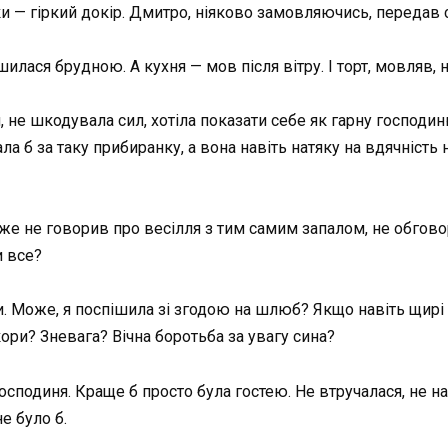
ки — гіркий докір. Дмитро, ніяково замовляючись, передав 
ишилася брудною. А кухня — мов після вітру. І торт, мовляв,
 не шкодувала сил, хотіла показати себе як гарну господиню
 б за таку прибиранку, а вона навіть натяку на вдячність н
же не говорив про весілля з тим самим запалом, не обговор
и все?
. Може, я поспішила зі згодою на шлюб? Якщо навіть щирі 
ори? Зневага? Вічна боротьба за увагу сина?
господиня. Краще б просто була гостею. Не втручалася, не 
не було б.