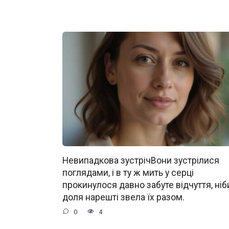
Невипадкова зустрічВони зустрілися
поглядами, і в ту ж мить у серці
прокинулося давно забуте відчуття, ніб
доля нарешті звела їх разом.
0
4