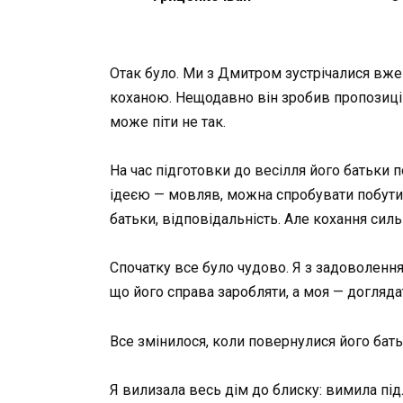
Отак було. Ми з Дмитром зустрічалися вже 
коханою. Нещодавно він зробив пропозицію 
може піти не так.
На час підготовки до весілля його батьки 
ідеєю — мовляв, можна спробувати побути 
батьки, відповідальність. Але кохання силь
Спочатку все було чудово. Я з задоволенн
що його справа заробляти, а моя — догляда
Все змінилося, коли повернулися його бать
Я вилизала весь дім до блиску: вимила підл