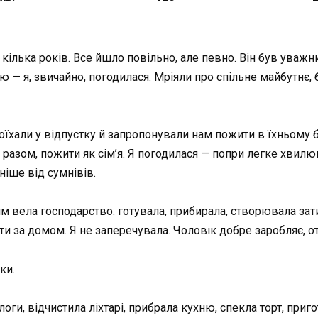
кілька років. Все йшло повільно, але певно. Він був уважни
— я, звичайно, погодилася. Мріяли про спільне майбутнє, б
поїхали у відпустку й запропонували нам пожити в їхньому 
разом, пожити як сім’я. Я погодилася — попри легке хвилю
ніше від сумнівів.
ям вела господарство: готувала, прибирала, створювала з
ти за домом. Я не заперечувала. Чоловік добре заробляє, от
ки.
оги, відчистила ліхтарі, прибрала кухню, спекла торт, при