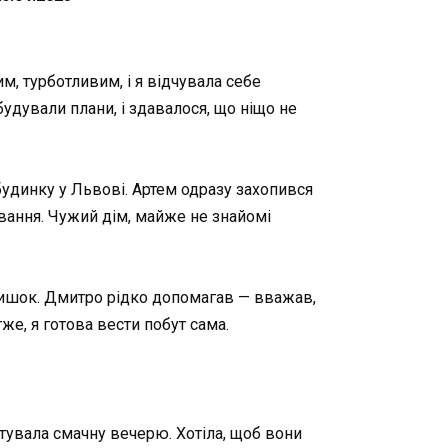
м, турботливим, і я відчувала себе
удували плани, і здавалося, що ніщо не
будинку у Львові. Артем одразу захопився
вання. Чужий дім, майже не знайомі
атишок. Дмитро рідко допомагав — вважав,
же, я готова вести побут сама.
готувала смачну вечерю. Хотіла, щоб вони