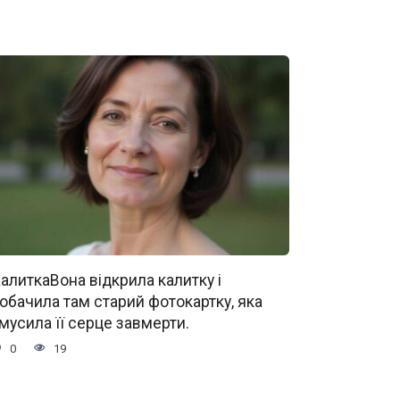
алиткаВона відкрила калитку і
обачила там старий фотокартку, яка
мусила її серце завмерти.
0
19