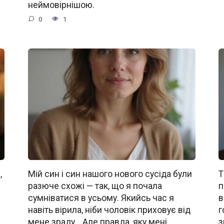
неймовірнішою.
0
1
,
Мій син і син нашого нового сусіда були
Т
разюче схожі — так, що я почала
п
сумніватися в усьому. Якийсь час я
в
навіть вірила, ніби чоловік приховує від
г
мене зраду… Але правда, яку мені
з