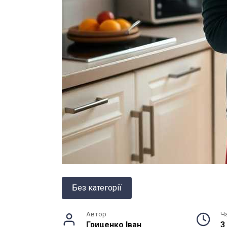
Без категорії
Автор
Ч
Гриценко Іван
3