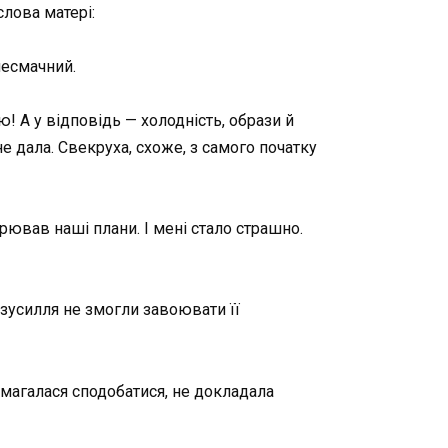
слова матері:
 несмачний.
! А у відповідь — холодність, образи й
е дала. Свекруха, схоже, з самого початку
ював наші плани. І мені стало страшно.
зусилля не змогли завоювати її
намагалася сподобатися, не докладала