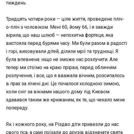
тиждень.
Тридцять чотири роки — ціле життя, проведене пліч-
о-пліч з чоловіком. Мені 60, йому 66, і я завжди
вірила, що наш шлюб — непохитна фортеця, яка
вистояла перед бурями часу. Ми були разом в радості
і горі, виховували дітей, ділили мрії та труднощі. Я
була впевнена: ніщо не зможе нас розлучити. Але
тепер ми стоїмо на краю прірви, перед обличчям
розлучення, і все, що я вважала вічним, розсипалось
в прах за лічені дні. Це почалося холодною зимою,
коли сніг за вікнами нашого дому під Києвом
здавався таким же крижаним, як те, що чекало мене
попереду.
Як і кожного року, на Різдво діти привезли до нас
свого пса, а самі поїхали до друзів відзначати свята.