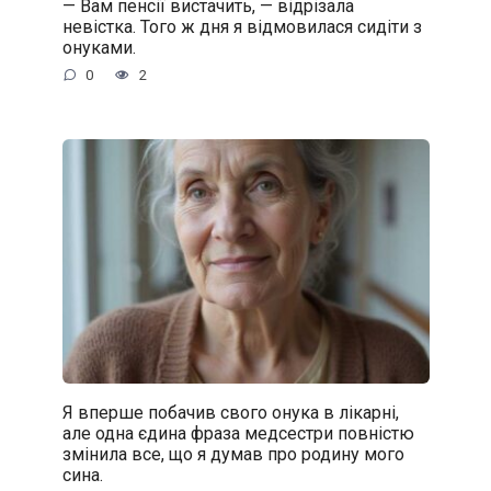
— Вам пенсії вистачить, — відрізала
невістка. Того ж дня я відмовилася сидіти з
онуками.
0
2
Я вперше побачив свого онука в лікарні,
але одна єдина фраза медсестри повністю
змінила все, що я думав про родину мого
сина.