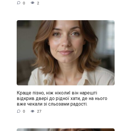
0
2
Краще пізно, ніж ніколиІ він нарешті
відкрив двері до рідної хати, де на нього
вже чекали зі сльозами радості.
0
27