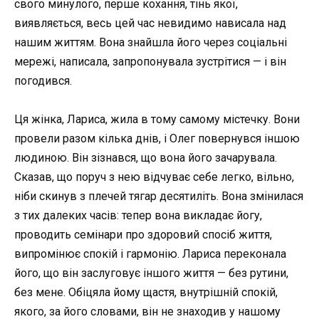
свого минулого, перше кохання, тінь якої,
виявляється, весь цей час невидимо нависала над
нашим життям. Вона знайшла його через соціальні
мережі, написала, запропонувала зустрітися — і він
погодився.
Ця жінка, Лариса, жила в тому самому містечку. Вони
провели разом кілька днів, і Олег повернувся іншою
людиною. Він зізнався, що вона його зачарувала.
Сказав, що поруч з нею відчуває себе легко, вільно,
ніби скинув з плечей тягар десятиліть. Вона змінилася
з тих далеких часів: тепер вона викладає йогу,
проводить семінари про здоровий спосіб життя,
випромінює спокій і гармонію. Лариса переконала
його, що він заслуговує іншого життя — без рутини,
без мене. Обіцяла йому щастя, внутрішній спокій,
якого, за його словами, він не знаходив у нашому