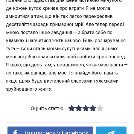
повний спогадів, став для мене могилою минулого,
де кожен куток кричав про втрати. Я не могла
змиритися з тим, що він так легко перекреслив
десятиліття заради примарної мрії. Але тепер переді
мною постало інше завдання — зібрати себе по
уламках і навчитися жити наново. Біль, розчарування,
туга — вони стали моїми супутниками, але я знаю:
мені потрібно знайти сили, щоб зробити крок вперед.
Я вірю, що десь там, у невідомості, чекає моє щастя —
не таке, як раніше, але моє. І я знайду його, навіть
якщо шлях буде вистелений сльозами і уламками
зруйнованого життя.
Оцініть статтю
Поділитися у Facebook