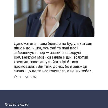
Допомагати я вам більше не буду, ваш син
пішов до іншої, ось хай та пані вас і
забезпечує тепер — заявила свекрусі
ІраСвекруха мовчки зняла з шиї золотий
хрестик, простягнула його Ірі й тихо
промовила: «Він твій, доню, бо я завжди
знала, що це ти нас годувала, а не ми тебе».
0
276
© 2026 ZigZag