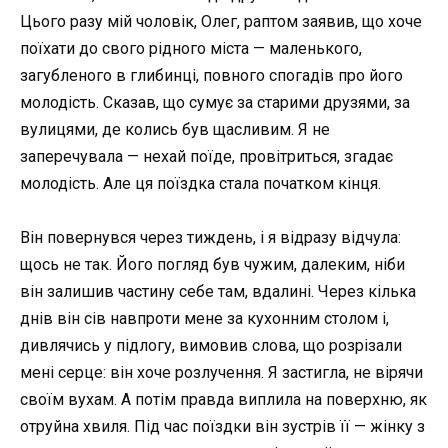
Цього разу мій чоловік, Олег, раптом заявив, що хоче
поїхати до свого рідного міста — маленького,
загубленого в глибинці, повного спогадів про його
молодість. Сказав, що сумує за старими друзями, за
вулицями, де колись був щасливим. Я не
заперечувала — нехай поїде, провітриться, згадає
молодість. Але ця поїздка стала початком кінця.
Він повернувся через тиждень, і я відразу відчула:
щось не так. Його погляд був чужим, далеким, ніби
він залишив частину себе там, вдалині. Через кілька
днів він сів навпроти мене за кухонним столом і,
дивлячись у підлогу, вимовив слова, що розрізали
мені серце: він хоче розлучення. Я застигла, не вірячи
своїм вухам. А потім правда виплила на поверхню, як
отруйна хвиля. Під час поїздки він зустрів її — жінку з