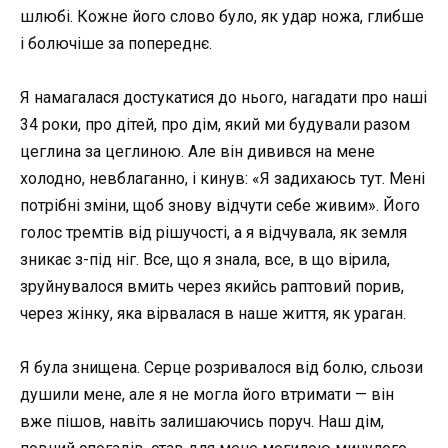
шлюбі. Кожне його слово було, як удар ножа, глибше
і болючіше за попереднє.
Я намагалася достукатися до нього, нагадати про наші
34 роки, про дітей, про дім, який ми будували разом
цеглина за цеглиною. Але він дивився на мене
холодно, невблаганно, і кинув: «Я задихаюсь тут. Мені
потрібні зміни, щоб знову відчути себе живим». Його
голос тремтів від рішучості, а я відчувала, як земля
зникає з-під ніг. Все, що я знала, все, в що вірила,
зруйнувалося вмить через якийсь раптовий порив,
через жінку, яка вірвалася в наше життя, як ураган.
Я була знищена. Серце розривалося від болю, сльози
душили мене, але я не могла його втримати — він
вже пішов, навіть залишаючись поруч. Наш дім,