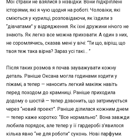
Мої страхи не взялися з нізвідки. Вони підкріплені
історіями, які я чую щодня на роботі. Чоловіки, які
сміються у курилці, розповідаючи, як їздили з
“дівчатами” у відрядження. Як їхні дружини нічого не
знають. Як легко все можна приховати. А один з них,
не соромлячись, сказав мені у вічі: “Ти що, віріш, що
твоя теж така вірна? Зараз усі такі… ”
Після таких розмов я почав зауважувати кожну
деталь. Раніше Оксана могла годинами ходити у
піжамі, а тепер — наносить легкий макіяж навіть
перед походом до крамниці. Раніше приходила
додому о шостій — тепер дзвонить, що затримується
через “новий проект”. Раніше ділилася кожним днем
— тепер каже коротко: “Все нормально”. Вона завжди
любила порядок, але тепер у її гардеробі з’явилося
кілька явно “не для роботи” суконь. Нові парфуми.