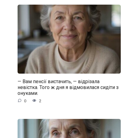
— Вам пенсії вистачить, — відрізала
невістка. Того ж дня я відмовилася сидіти з
онуками.
0
2