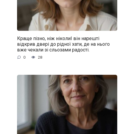
Краще пізно, ніж ніколиІ він нарешті
відкрив двері до рідної хати, де на нього
вже чекали зі сльозами радості.
0
28