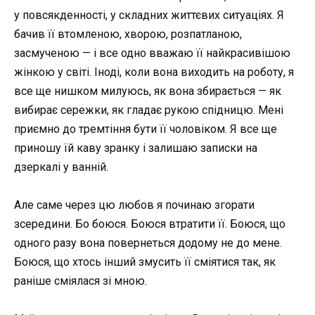
у повсякденності, у складних життєвих ситуаціях. Я
бачив її втомленою, хворою, розпатланою,
засмученою — і все одно вважаю її найкрасивішою
жінкою у світі. Іноді, коли вона виходить на роботу, я
все ще нишком милуюсь, як вона збирається — як
вибирає сережки, як гладає рукою спідницю. Мені
приємно до тремтіння бути її чоловіком. Я все ще
приношу їй каву зранку і залишаю записки на
дзеркалі у ванній.
Але саме через цю любов я починаю згорати
зсередини. Бо боюся. Боюся втратити її. Боюся, що
одного разу вона повернеться додому не до мене.
Боюся, що хтось інший змусить її сміятися так, як
раніше сміялася зі мною.