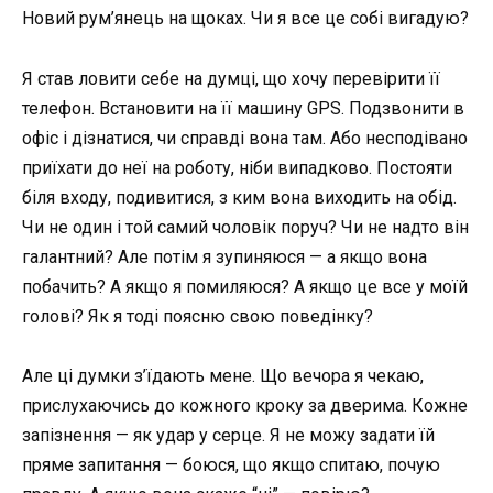
Новий рум’янець на щоках. Чи я все це собі вигадую?
Я став ловити себе на думці, що хочу перевірити її
телефон. Встановити на її машину GPS. Подзвонити в
офіс і дізнатися, чи справді вона там. Або несподівано
приїхати до неї на роботу, ніби випадково. Постояти
біля входу, подивитися, з ким вона виходить на обід.
Чи не один і той самий чоловік поруч? Чи не надто він
галантний? Але потім я зупиняюся — а якщо вона
побачить? А якщо я помиляюся? А якщо це все у моїй
голові? Як я тоді поясню свою поведінку?
Але ці думки з’їдають мене. Що вечора я чекаю,
прислухаючись до кожного кроку за дверима. Кожне
запізнення — як удар у серце. Я не можу задати їй
пряме запитання — боюся, що якщо спитаю, почую