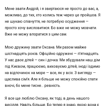
Мене звати Андрій, і я звертаюся не просто до вас, а,
можливо, до тих, хто колись теж через це пройшов. Я
не шукаю співчуття, не потребую осудження —
просто хочу висловитися. Бо вже не можу мовчати.
Вже не можу впоратися з цим сам.
Мою дружину звати Оксана. Ми разом майже
шістнадцять років. Офіційно одружені — п’ятнадцять.
У нас двоє дітей — син і дочка. Ми збудували наш дім
під Києвом, працюємо, виховуємо дітей, іноді їздимо
на відпочинок на море — все, як у всіх. З вигляду —
щаслива сім’я. Але я більше не можу спокійно спати
вночі, бо мене тисне… ревність.
Я все ще люблю Оксану, як тоді, в день нашого
весілля. Навіть більше. Бо тепер я знаю, якою вона є