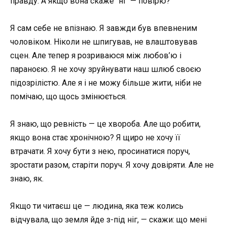
правду. А якщо вона скаже “ні” — повірю?
Я сам себе не впізнаю. Я завжди був впевненим
чоловіком. Ніколи не шпигував, не влаштовував
сцен. Але тепер я розриваюся між любов’ю і
параноєю. Я не хочу зруйнувати наш шлюб своєю
підозрілістю. Але я і не можу більше жити, ніби не
помічаю, що щось змінюється.
Я знаю, що ревність — це хвороба. Але що робити,
якщо вона стає хронічною? Я щиро не хочу її
втрачати. Я хочу бути з нею, просинатися поруч,
зростати разом, старіти поруч. Я хочу довіряти. Але не
знаю, як.
Якщо ти читаєш це — людина, яка теж колись
відчувала, що земля йде з-під ніг, — скажи: що мені