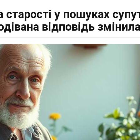
 старості у пошуках супу
одівана відповідь змінила