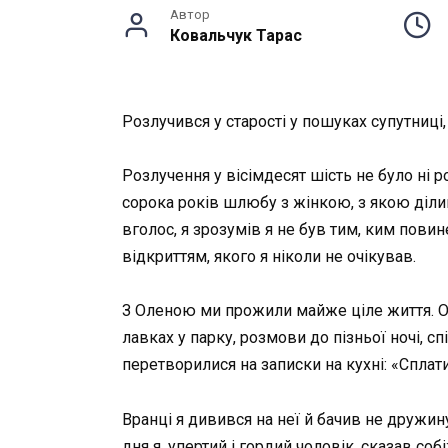
Автор
Ковальчук Тарас
Розлучився у старості у пошуках супутниці
Розлучення у вісімдесят шість не було ні 
сорока років шлюбу з жінкою, з якою ділив
вголос, я зрозумів я не був тим, ким повине
відкриттям, якого я ніколи не очікував.
З Оленою ми прожили майже ціле життя. Од
лавках у парку, розмови до пізньої ночі, сп
перетворилися на записки на кухні: «Сплати
Вранці я дивився на неї й бачив не дружину
дня я, упертий і гордий чоловік, сказав соб