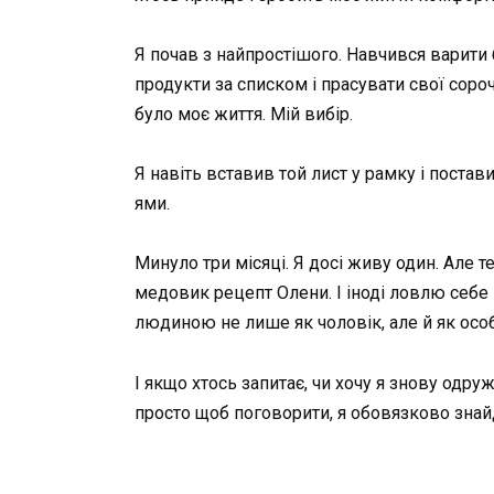
Я почав з найпростішого. Навчився варити 
продукти за списком і прасувати свої соро
було моє життя. Мій вибір.
Я навіть вставив той лист у рамку і поста
ями.
Минуло три місяці. Я досі живу один. Але т
медовик рецепт Олени. І іноді ловлю себе 
людиною не лише як чоловік, але й як особ
І якщо хтось запитає, чи хочу я знову одру
просто щоб поговорити, я обовязково знайд