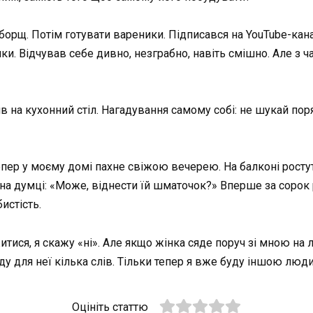
борщ. Потім готувати вареники. Підписався на YouTube-кана
чки. Відчував себе дивно, незграбно, навіть смішно. Але з 
вив на кухонний стіл. Нагадування самому собі: не шукай по
епер у моєму домі пахне свіжою вечерею. На балконі ростут
на думці: «Може, віднести їй шматочок?» Вперше за сорок р
истість.
житися, я скажу «ні». Але якщо жінка сяде поруч зі мною на 
у для неї кілька слів. Тільки тепер я вже буду іншою люд
Оцініть статтю