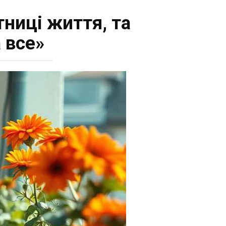
тниці життя, та
 все»