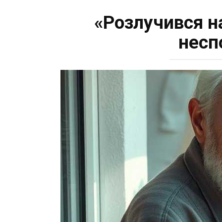
«Розлучився на
несп