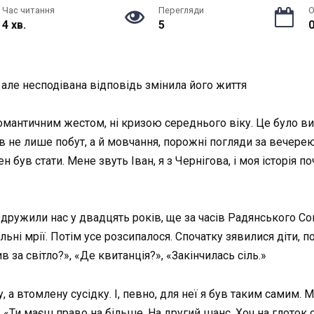
Час читання
Перегляди
О
4 хв.
5
0
, але несподівана відповідь змінила його життя
романтичним жестом, ні кризою середнього віку. Це було ви
 не лише побут, а й мовчання, порожні погляди за вечерею т
н був стати. Мене звуть Іван, я з Чернігова, і моя історія п
ружили нас у двадцять років, ще за часів Радянського Сою
ільні мрії. Потім усе розсипалося. Спочатку зявилися діти, 
в за світло?», «Де квитанція?», «Закінчилась сіль.»
, а втомлену сусідку. І, певно, для неї я був таким самим
і: «Ти маєш право на більше. На другий шанс. Хоч на глоток 