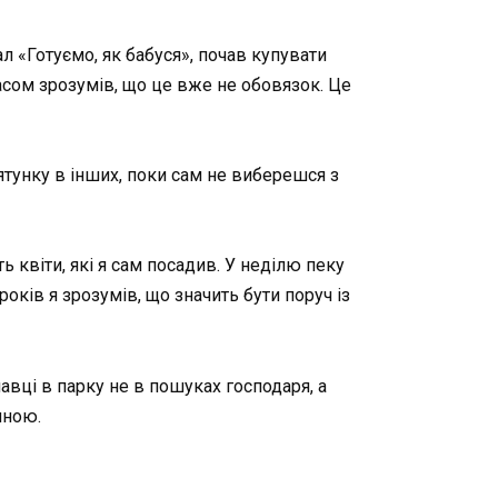
л «Готуємо, як бабуся», почав купувати
часом зрозумів, що це вже не обовязок. Це
рятунку в інших, поки сам не виберешся з
ь квіти, які я сам посадив. У неділю пеку
оків я зрозумів, що значить бути поруч із
лавці в парку не в пошуках господаря, а
иною.