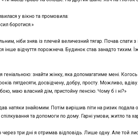
ивилася у вікно та промовила:
сил боротися.»
льним, ніби зняв із плечей величезний тягар. Почав спати з 
ся інше відчуття порожнеча. Будинок став занадто тихим. Ї
ся геніальною: знайти жінку, яка допомагатиме мені. Когось
ків пятдесяти, досвідчену, добру, просту. Можливо, вдіву.
ою, маю власний дім, пристойну пенсію. Чому б і ні?»
дав натяки знайомим. Потім вирішив піти на ризик подала 
я спілкування та допомоги по дому. Гарні умови, житло та х
через три дні я отримав відповідь. Лише одну. Але той лис