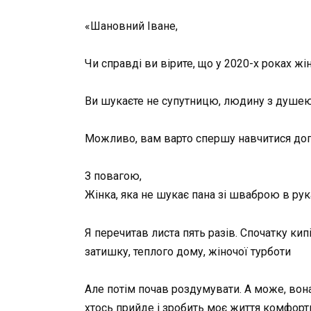
«Шановний Іване,
Чи справді ви вірите, що у 2020-х роках ж
Ви шукаєте не супутницю, людину з душею
Можливо, вам варто спершу навчитися догл
З повагою,
Жінка, яка не шукає пана зі шваброю в рук
Я перечитав листа пять разів. Спочатку кип
затишку, теплого дому, жіночої турботи
Але потім почав роздумувати. А може, вона
хтось прийде і зробить моє життя комфорт