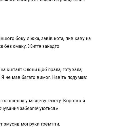
іншого боку ліжка, завів кота, пив каву на
жа без смаку. Життя занадто
 на кшталт Олени щоб прала, готувала,
 Я не мав багато вимог. Навіть подумав:
оголошення у місцеву газету. Коротко й
арчування забезпечуються.»
т змусив мої руки тремтіти.