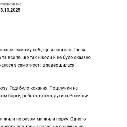
публіковано
3.10.2025
знання самому собі, що я програв. Після
а все те, що так ніколи й не було сказано
очалася з самотності, а завершилася
зу. Тоді було кохання. Поцілунки на
потім борги, робота, втома, рутина Розмови
. Ми жили не разом ми жили поруч. Одного
свіжого повітря.» І подав на розлучення.