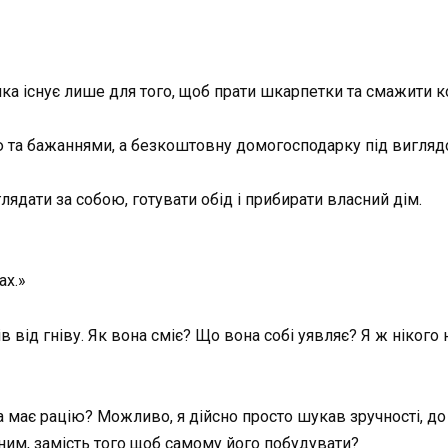
інка існує лише для того, щоб прати шкарпетки та смажити к
 та бажаннями, а безкоштовну домогосподарку під вигляд
ядати за собою, готувати обід і прибирати власний дім.
ах.»
ів від гніву. Як вона сміє? Що вона собі уявляє? Я ж ніког
 має рацію? Можливо, я дійсно просто шукав зручності, до 
ним, замість того щоб самому його побудувати?