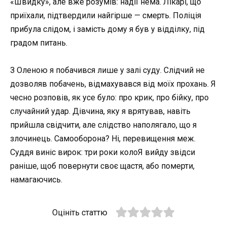
«Швидку», але вже розумів: надії нема. Лікарі, що
приїхали, підтвердили найгірше — смерть. Поліція
прибула слідом, і замість дому я був у відділку, під
градом питань.
З Оленою я побачився лише у залі суду. Слідчий не
дозволяв побачень, відмахувався від моїх прохань. Я
чесно розповів, як усе було: про крик, про бійку, про
случайний удар. Дівчина, яку я врятував, навіть
прийшла свідчити, але слідство наполягало, що я
злочинець. Самооборона? Ні, перевищення меж.
Суддя виніс вирок: три роки колоЯ вийду звідси
раніше, щоб повернути своє щастя, або померти,
намагаючись.
Оцініть статтю