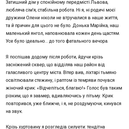
Затишний дім у спокійному передмісті Львова,
любляча сім’я, стабільна робота. Ні я, ні родичі моєї
дружини Олени ніколи не втручалися в наше життя,
та й причин для цього не було. Донька Марійка, наш
маленький янгол, наповнювала кожен день щастям.
Усе було ідеально… до того фатального вечора.
Я поспішав додому після роботи, йдучи крізь
засніжений сквер, що відділяв наш район від
галасливого центру міста. Вітер вив, ліхтарі тьмяно
освітлювали стежину, і раптом із темряви почувся
жіночий крик: «Відчепіться, благаю!» Голос був таким
різким, що я завмер, вдивляючись у пітьму. Крик
повторився, уже ближче, і я, не роздумуючи, кинувся
на звук.
Крізь хуртовину я розгледів силуети: тендітна