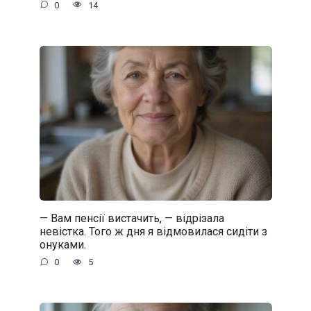
0
14
— Вам пенсії вистачить, — відрізала
невістка. Того ж дня я відмовилася сидіти з
онуками.
0
5