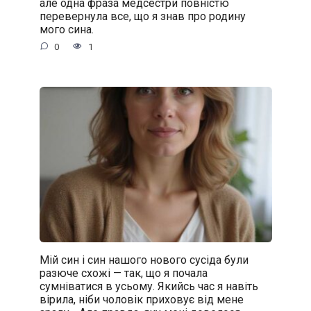
але одна фраза медсестри повністю
перевернула все, що я знав про родину
мого сина.
0
1
Мій син і син нашого нового сусіда були
разюче схожі — так, що я почала
сумніватися в усьому. Якийсь час я навіть
вірила, ніби чоловік приховує від мене