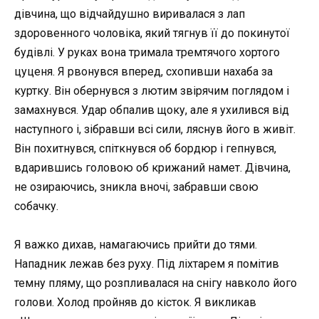
дівчина, що відчайдушно виривалася з лап
здоровенного чоловіка, який тягнув її до покинутої
будівлі. У руках вона тримала тремтячого хортого
цуценя. Я рвонувся вперед, схопивши нахаба за
куртку. Він обернувся з лютим звірячим поглядом і
замахнувся. Удар обпалив щоку, але я ухилився від
наступного і, зібравши всі сили, ляснув його в живіт.
Він похитнувся, спіткнувся об бордюр і гепнувся,
вдарившись головою об крижаний намет. Дівчина,
не озираючись, зникла вночі, забравши свою
собачку.
Я важко дихав, намагаючись прийти до тями.
Нападник лежав без руху. Під ліхтарем я помітив
темну пляму, що розпливалася на снігу навколо його
голови. Холод пройняв до кісток. Я викликав