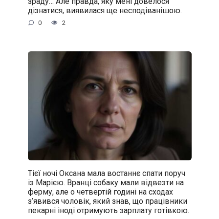
зраду… Але правда, яку мені довелося
дізнатися, виявилася ще несподіванішою.
0
2
Тієї ночі Оксана мала востаннє спати поруч
із Марією. Вранці собаку мали відвезти на
ферму, але о четвертій годині на сходах
з’явився чоловік, який знав, що працівники
пекарні іноді отримують зарплату готівкою.