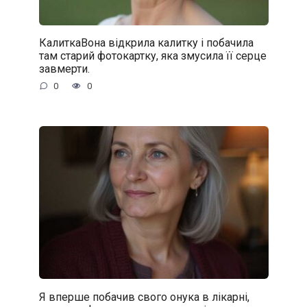
КалиткаВона відкрила калитку і побачила
там старий фотокартку, яка змусила її серце
завмерти.
0
0
Я вперше побачив свого онука в лікарні,