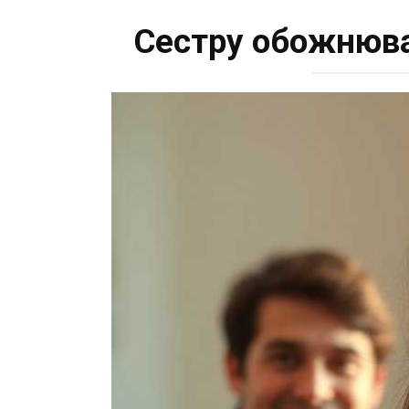
Сестру обожнюва