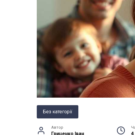
Без категорії
Автор
Ч
Гриценко Іван
4