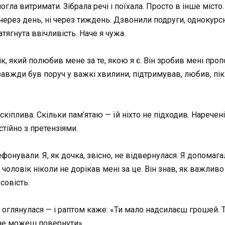
ла витримати. Зібрала речі і поїхала. Просто в інше місто. 
 через день, ні через тиждень. Дзвонили подруги, однокурс
тягнута ввічливість. Наче я чужа.
ік, який полюбив мене за те, якою я є. Він зробив мені про
завжди був поруч у важкі хвилини, підтримував, любив, пік
кіплива. Скільки пам’ятаю — їй ніхто не підходив. Наречені 
тійно з претензіями.
лефонували. Я, як дочка, звісно, не відвернулася. Я допомаг
чоловік ніколи не дорікав мені за це. Він знав, як важлив
совість.
л, оглянулася — і раптом каже: «Ти мало надсилаєш грошей. Т
о не можеш повернути».