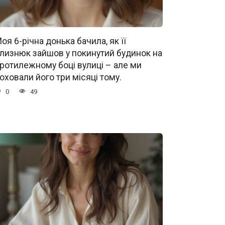
оя 6-річна донька бачила, як її
лизнюк зайшов у покинутий будинок на
ротилежному боці вулиці – але ми
оховали його три місяці тому.
0
49