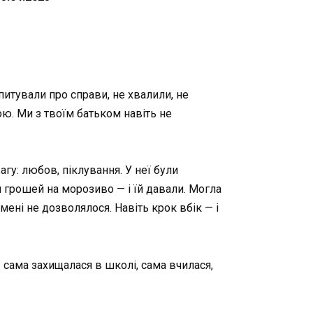
апитували про справи, не хвалили, не
ю. Ми з твоїм батьком навіть не
гу: любов, піклування. У неї були
и грошей на морозиво — і їй давали. Могла
 мені не дозволялося. Навіть крок вбік — і
Я сама захищалася в школі, сама вчилася,