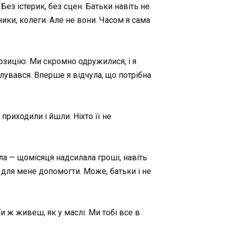
Без істерик, без сцен. Батьки навіть не
ники, колеги. Але не вони. Часом я сама
позицію. Ми скромно одружилися, і я
лувався. Вперше я відчула, що потрібна
приходили і йшли. Ніхто її не
ала — щомісяця надсилала гроші, навіть
о для мене допомогти. Може, батьки і не
и ж живеш, як у маслі. Ми тобі все в