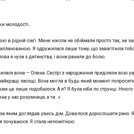
ки молодості…
ю в рідній сім’ї. Мене ніколи не обіймали просто так, не з
запланованою. Я одружилася лише тому, що завагітніла тобо
ова я чула з дитинства, і вони ранили до болю.
вилася вона — Олена. Сестрі з народження приділяли всю ува
 найкращі ласощі. Вона могла в будь-який момент попросит
кам це лише подобалося. А я? Я була ніби по струнці. Нічого
на у нас розумниця, а ти…»
ла, за яким доглядав увесь дім. Довелося дорослішати рано. 
 я почуваюся. Я стала непомітною.