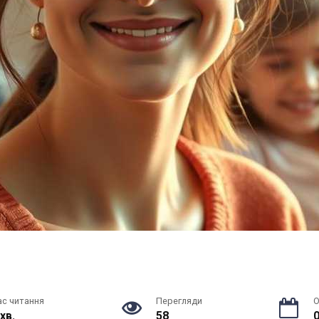
ас читання
Перегляди
О
 хв.
58
0