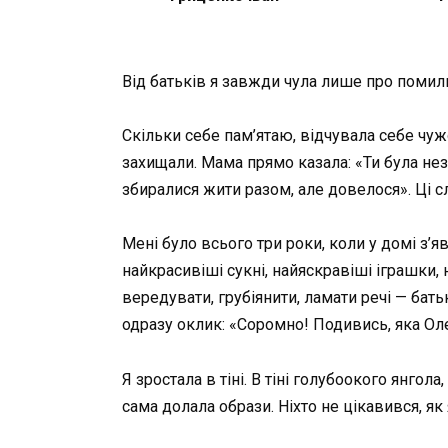
Від батьків я завжди чула лише про помил
Скільки себе пам’ятаю, відчувала себе чужо
захищали. Мама прямо казала: «Ти була не
збиралися жити разом, але довелося». Ці сл
Мені було всього три роки, коли у домі з’я
найкрасивіші сукні, найяскравіші іграшки,
вередувати, грубіянити, ламати речі — бать
одразу оклик: «Соромно! Подивись, яка Оле
Я зростала в тіні. В тіні голубоокого янго
сама долала образи. Ніхто не цікавився, як