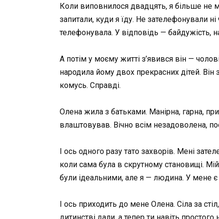
Коли виповнилося двадцять, я більше не мог
запитали, куди я їду. Не зателефонували ні
телефонувала. У відповідь — байдужість, на
А потім у моєму житті з’явився він — чолов
народила йому двох прекрасних дітей. Він 
комусь. Справді.
Олена жила з батьками. Манірна, гарна, прис
влаштовував. Вічно всім незадоволена, пос
І ось одного разу тато захворів. Мені зате
коли сама була в скрутному становищі. Мій 
були ідеальними, але я — людина. У мене є 
І ось приходить до мене Олена. Сіла за сті
дитинстві дали, а тепер ти навіть простог