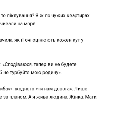
, те піклування? Я ж по чужих квартирах
очивали на морі!
чила, як її очі оцінюють кожен кут у
: «Сподіваюся, тепер ви не будете
 б не турбуйте мою родину».
вибач», жодного «ти нам дорога». Лише
е за планом. А я жива людина. Жінка. Мати.