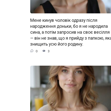
Мене кинув чоловік одразу після
народження доньки, бо я не народила
сина, а потім запросив на своє весілля
— він не знав, що я прийду з папкою, як
знищить усю його родину.
0
3