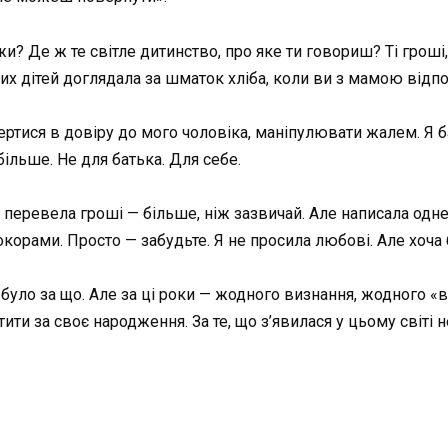
ажи? Де ж те світле дитинство, про яке ти говориш? Ті гроші
ших дітей доглядала за шматок хліба, коли ви з мамою відп
ертися в довіру до мого чоловіка, маніпулювати жалем. Я ба
ільше. Не для батька. Для себе.
 перевела гроші — більше, ніж зазвичай. Але написала одне
 докорами. Просто — забудьте. Я не просила любові. Але хоча
було за що. Але за ці роки — жодного визнання, жодного «
ти за своє народження. За те, що з’явилася у цьому світі н