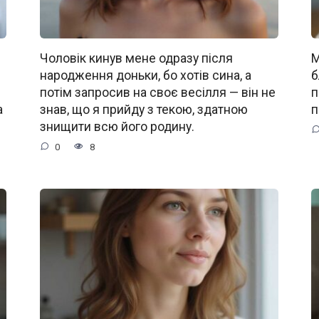
Чоловік кинув мене одразу після
М
народження доньки, бо хотів сина, а
б
потім запросив на своє весілля — він не
п
а
знав, що я прийду з текою, здатною
п
знищити всю його родину.
0
8