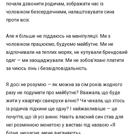
почала дзвонити родичам, зображати нас із
чоловіком безсердечними, налаштовувати сина
проти всіх.
Але я більше не піддаюсь на маніпуляції. Ми з
чоловіком працюємо, будуємо майбутнє. Ми не
відпочивали на теплих морях, не купували брендовий
одяг — ми заощаджували. Ми не зобов’язані платити
за чиюсь лінь і безвідповідальність.
Я досі не розумію — як можна за сім років жодного
разу не подумати про майбутнє? Вважала, що буде
жити у квартирі свекрухи вічно? Чи чекала, що хтось
із родичів підкине ще одну? І найжахливіше — це
почуття, що їй усі винні. Навіть власний син став для
неї розмінною монетою у виставі під назвою «Я
бідна, нещасна, мене виганяють».