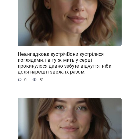
Невипадкова зустрічВони зустрілися
поглядами, і в ту ж мить у серці
прокинулося давно забуте відчуття, ніби
доля нарешті звела їх разом.
0
81