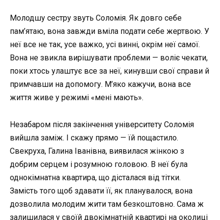
Молодшу сестру звуть Соломія. Як довго себе
пам’ятаю, вона завжди вміла подати себе жертвою. У
неї все не так, усе важко, усі винні, окрім неї самої.
Вона не звикла вирішувати проблеми — воліє чекати,
поки хтось улаштує все за неї, кинувши свої справи й
примчавши на допомогу. М’яко кажучи, вона все
життя живе у режимі «мені мають».
Незабаром після закінчення університету Соломія
вийшла заміж. І скажу прямо — їй пощастило.
Свекруха, Галина Іванівна, виявилася жінкою з
добрим серцем і розумною головою. В неї була
однокімнатна квартира, що дісталася від тітки.
Замість того щоб здавати її, як планувалося, вона
дозволила молодим жити там безкоштовно. Сама ж
залишилася у своїй двокімнатній квартирі на околиці