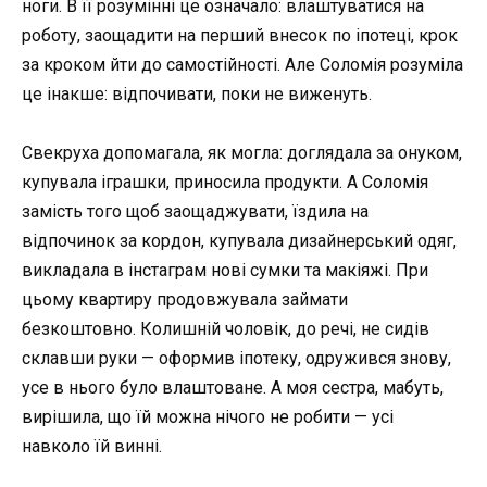
ноги. В її розумінні це означало: влаштуватися на
роботу, заощадити на перший внесок по іпотеці, крок
за кроком йти до самостійності. Але Соломія розуміла
це інакше: відпочивати, поки не виженуть.
Свекруха допомагала, як могла: доглядала за онуком,
купувала іграшки, приносила продукти. А Соломія
замість того щоб заощаджувати, їздила на
відпочинок за кордон, купувала дизайнерський одяг,
викладала в інстаграм нові сумки та макіяжі. При
цьому квартиру продовжувала займати
безкоштовно. Колишній чоловік, до речі, не сидів
склавши руки — оформив іпотеку, одружився знову,
усе в нього було влаштоване. А моя сестра, мабуть,
вирішила, що їй можна нічого не робити — усі
навколо їй винні.