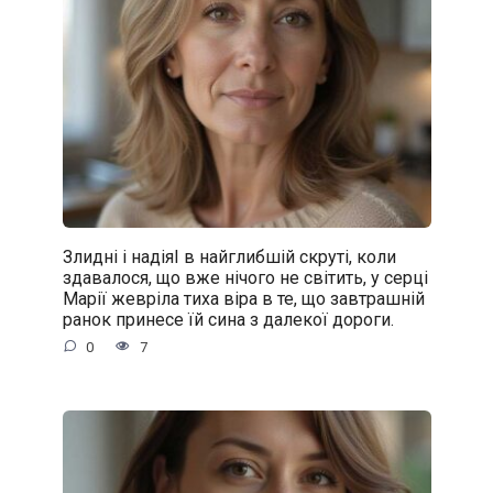
Злидні і надіяІ в найглибшій скруті, коли
здавалося, що вже нічого не світить, у серці
Марії жевріла тиха віра в те, що завтрашній
ранок принесе їй сина з далекої дороги.
0
7