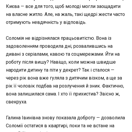
Києва — все для того, щоб молоді могли заощадити
на власне житло. Але, на жаль, такі щедрі жести часто
отримують невдячність у відповідь.
Соломія не відрізнялася працьовитістю. Вона із
задоволенням проводила дні, розвалившись на
дивані з серіалами, кавою та соцмережами. Йти на
роботу після вишу? Навіщо, коли можна швидше
народити дитину та піти у декрет? Так і сталося —
через рік вона вже гуляла з дитячим візком, а ще за
рік її чоловік подбав на розлучення й зник. Фактично,
вона залишилася сама. І хто її прихистив? Звісно ж,
свекруха.
Галина Івинівна знову показала доброту — дозволила
Соломії остатися в квартирі, поки та не встане на