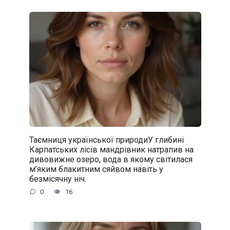
Таємниця української природиУ глибині
Карпатських лісів мандрівник натрапив на
дивовижне озеро, вода в якому світилася
м’яким блакитним сяйвом навіть у
безмісячну ніч.
0
16