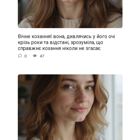
Вічне коханняІ вона, дивлячись у його очі
крізь роки та відстані, зрозуміла, що
справжнє кохання ніколи не згасає.
0
47