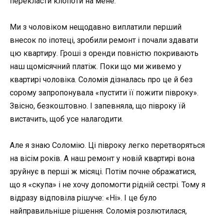
перекласти клопоти на мене.
Ми з чоловіком нещодавно виплатили перший
внесок по іпотеці, зробили ремонт і почали здавати
цю квартиру. Гроші з оренди повністю покривають
наш щомісячний платіж. Поки що ми живемо у
квартирі чоловіка. Соломія дізналась про це й без
сорому запропонувала «пустити її пожити півроку».
Звісно, безкоштовно. І запевняла, що півроку їй
вистачить, щоб усе налагодити.
Але я знаю Соломію. Ці півроку легко перетворяться
на вісім років. А наш ремонт у новій квартирі вона
зруйнує в перші ж місяці. Потім почне ображатися,
що я «скупа» і не хочу допомогти рідній сестрі. Тому я
відразу відповіла рішуче: «Ні». І це було
найправильніше рішення. Соломія розлютилася,