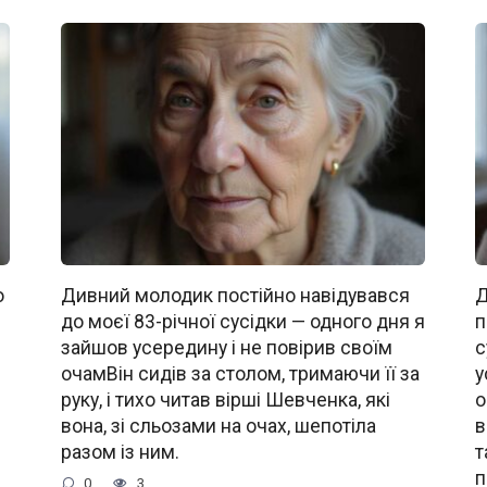
о
Дивний молодик постійно навідувався
Д
до моєї 83-річної сусідки — одного дня я
п
зайшов усередину і не повірив своїм
с
очамВін сидів за столом, тримаючи її за
у
руку, і тихо читав вірші Шевченка, які
о
вона, зі сльозами на очах, шепотіла
в
разом із ним.
т
п
0
3