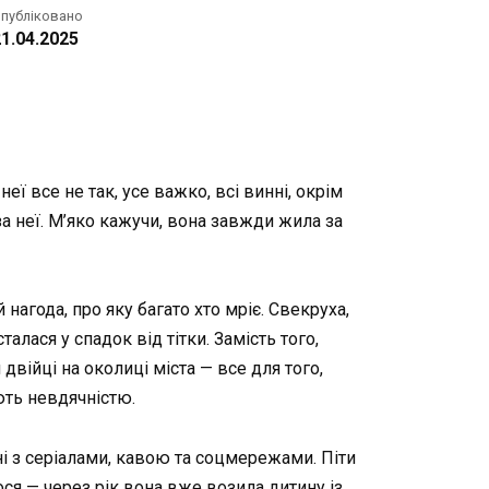
публіковано
1.04.2025
ї все не так, усе важко, всі винні, окрім
за неї. М’яко кажучи, вона завжди жила за
нагода, про яку багато хто мріє. Свекруха,
лася у спадок від тітки. Замість того,
війці на околиці міста — все для того,
ють невдячністю.
і з серіалами, кавою та соцмережами. Піти
ося — через рік вона вже возила дитину із