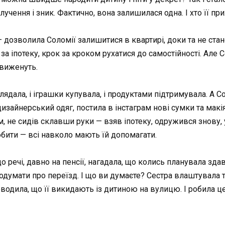
злучення і зник. Фактично, вона залишилася одна. І хто її пр
дозволила Соломії залишитися в квартирі, доки та не стане 
за іпотеку, крок за кроком рухатися до самостійності. Але 
 виженуть.
лядала, і іграшки купувала, і продуктами підтримувала. А С
дизайнерський одяг, постила в інстаграм нові сумки та мак
 не сидів склавши руки — взяв іпотеку, одружився знову, 
обити — всі навколо мають їй допомагати.
до речі, давно на пенсії, нагадала, що колись планувала зд
одумати про переїзд. І що ви думаєте? Сестра влаштувала 
одила, що її викидають із дитиною на вулицю. І робила це,