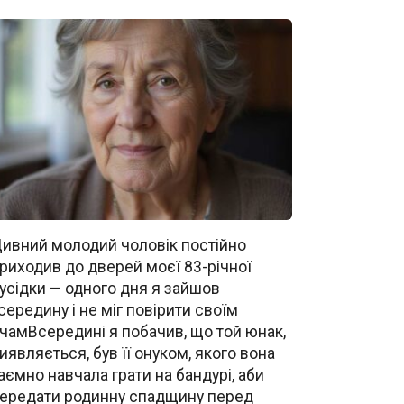
ивний молодий чоловік постійно
риходив до дверей моєї 83-річної
усідки — одного дня я зайшов
середину і не міг повірити своїм
чамВсередині я побачив, що той юнак,
иявляється, був її онуком, якого вона
аємно навчала грати на бандурі, аби
ередати родинну спадщину перед