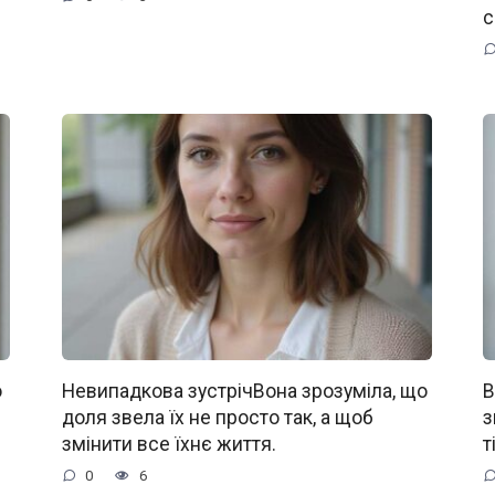
с
о
Невипадкова зустрічВона зрозуміла, що
В
доля звела їх не просто так, а щоб
з
змінити все їхнє життя.
т
0
6