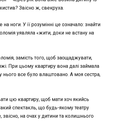
ихистив? Звісно ж, свекруха.
на ноги. У її розумінні це означало: знайти
Соломія уявляла «жити, доки не встану на
оломія, замість того, щоб заощаджувати,
іяжі. При цьому квартиру вона далі займала
у нього все було влаштовано. А моя сестра,
авати цю квартиру, щоб мати хоч якийсь
такий спектакль, що будь-якому театру
 звісно, на очах у дитини та колишнього