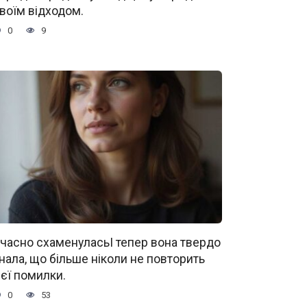
воїм відходом.
0
9
часно схаменуласьІ тепер вона твердо
нала, що більше ніколи не повторить
ієї помилки.
0
53