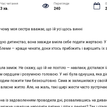
Час читання
Перегляди
О
3 хв.
240
2
 чому моя сестра вважає, що їй усі щось винні
ую дитинство, вона завжди вміла себе подати жертвою. У не
облеми — краще чекати, доки хтось прибіжить і вирішить їх 
 заміж. Не скажу, що їй не похтіло — навпаки, дісталася їй 
 сердцем і розумною головою. У неї була однушка, яка діста
одим пожити там безкоштовно. Сама ж залишилася у своїй д
власне житло. Але, на жаль, такі щирі жести часто зустріча
она із задоволенням проводила дні, розвалившись на диван
и можна швидше народити дитину і піти у декрет? Так і стал