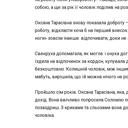
собою, а ще за рік її чоловік поділив на ро
Оксана Тарасівна знову показала доброту — 
роботу, відкласти хоча б на перший внесок 
ноги» зовсім інакше: відпочивати, доки не
Свекруха допомагала, як могла: і онука дог
їздила на відпочинок за кордон, купувала 
безкоштовно. Колишній чоловік, між іншим,
мабуть, вирішила, що їй можна нічого не р
Пройшло сім років. Оксана Тарасівна, яка, 
дохід. Вона ввічливо попросила Соломію п
позаздриш. З криками та сльозами вона дов
чоловіка.