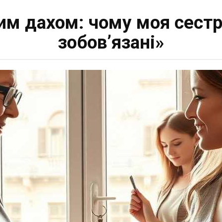
им дахом: чому моя сестр
зобов’язані»