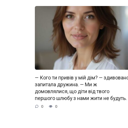
— Кого ти привів у мій дім? — здивован
запитала дружина. — Ми ж
домовлялися, що діти від твого
першого шлюбу з нами жити не будуть.
0
0