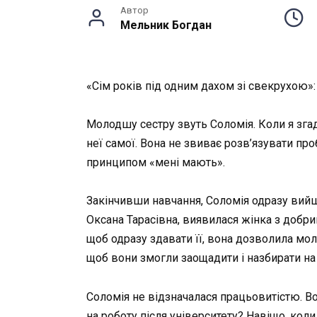
Автор
Мельник Богдан
«Сім років під одним дахом зі свекрухою»:
Молодшу сестру звуть Соломія. Коли я згад
неї самої. Вона не звиває розв’язувати пр
принципом «мені мають».
Закінчивши навчання, Соломія одразу вийшла
Оксана Тарасівна, виявилася жінка з добрим
щоб одразу здавати її, вона дозволила мол
щоб вони змогли заощадити і назбирати на 
Соломія не відзначалася працьовитістю. В
на роботу після університету? Навіщо, кол