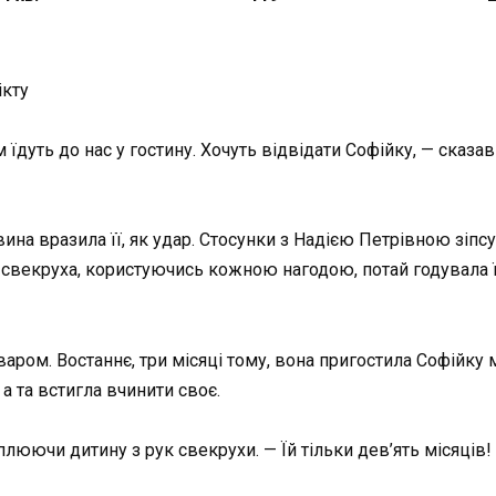
ікту
їдуть до нас у гостину. Хочуть відвідати Софійку, — сказав 
на вразила її, як удар. Стосунки з Надією Петрівною зіпс
 свекруха, користуючись кожною нагодою, потай годувала ї
сваром. Востаннє, три місяці тому, вона пригостила Софій
а та встигла вчинити своє.
люючи дитину з рук свекрухи. — Їй тільки дев’ять місяців!