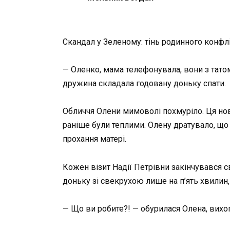
Скандал у Зеленому: тінь родинного конфл
— Оленко, мама телефонувала, вони з татом 
дружина складала годовану доньку спати.
Обличчя Олени мимоволі похмуріло. Ця нови
раніше були теплими. Олену дратувало, що
прохання матері.
Кожен візит Надії Петрівни закінчувався 
доньку зі свекрухою лише на п’ять хвилин, 
— Що ви робите?! — обурилася Олена, вихоп