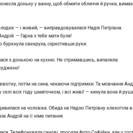
онесла доньку у ванну, щоб обмити обличчя й ручки, вимаз
солодке — і живий, — виправдовувалася Надія Петрівна.
ндрій. — Гарна з тебе мати була!
о буркнула свекруха, схрестивши руки.
ася з донькою на кухню. Не стримавшись, випалила:
 суджено!
вістку, потім на сина, чекаючи підтримки. Та мовчання Андр
 у селі всіх году шматочком, і всі живі! — кинула вона й руш
ивилася на чоловіка. Обида на Надію Петрівну клекотіла в 
в Андрій на її німе питання.
ялася. Телефонувала синові, просила фото Софійки, але у го