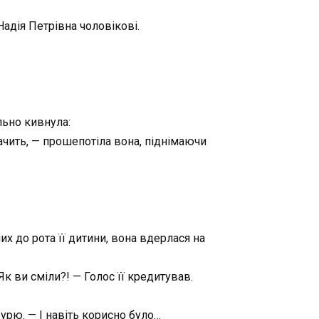
адія Петрівна чоловікові.
льно кивнула:
бачить, — прошепотіла вона, піднімаючи
х до рота її дитини, вона вдерлася на
к ви сміли?! — Голос її кредитував.
бурю. — І навіть корисно було…