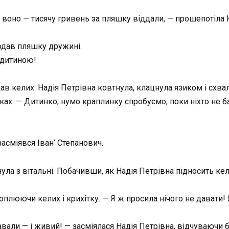
воно — тисячу гривень за пляшку віддали, — прошепотіла Н
одав пляшку дружині.
з дитиною!
в келих. Надія Петрівна ковтнула, клацнула язиком і схва
уках. — Дитинко, нумо краплинку спробуємо, поки ніхто не 
засміявся Іван’ Степанович.
ла з вітальні. Побачивши, як Надія Петрівна підносить кели
плюючи келих і крихітку. — Я ж просила нічого не давати! Я
авали — і живий! — засміялася Надія Петрівна, відчуваючи 