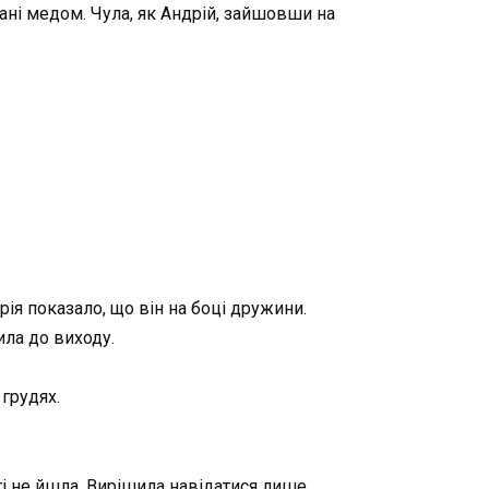
ані медом. Чула, як Андрій, зайшовши на
ія показало, що він на боці дружини.
ила до виходу.
грудях.
сті не йшла. Вирішила навідатися лише