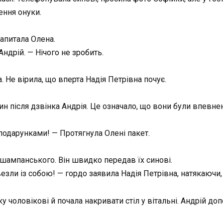
ення онуки.
апитала Олена.
Андрій. — Нічого не зробить.
 Не вірила, що вперта Надія Петрівна почує.
 після дзвінка Андрія. Це означало, що вони були впевнені:
подарунками! — Протягнула Олені пакет.
у шампанського. Він швидко передав їх синові.
езли із собою! — гордо заявила Надія Петрівна, натякаючи, 
у чоловікові й почала накривати стіл у вітальні. Андрій д