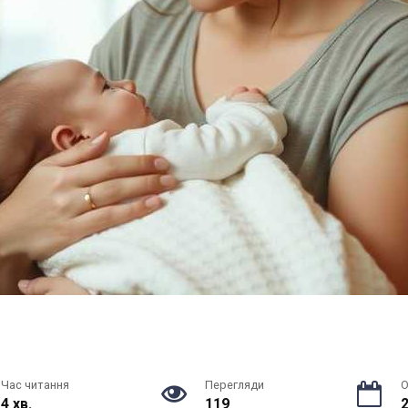
Час читання
Перегляди
О
4 хв.
119
2