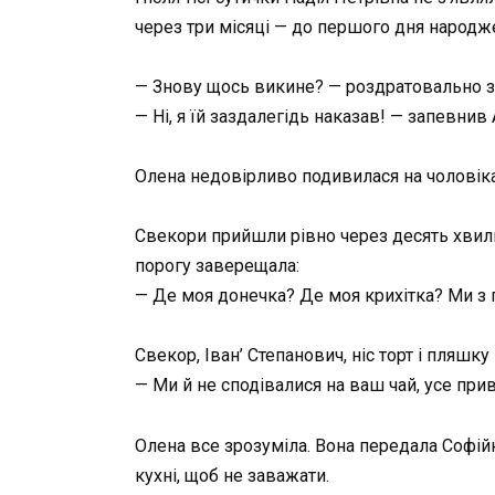
через три місяці — до першого дня народж
— Знову щось викине? — роздратовально з
— Ні, я їй заздалегідь наказав! — запевнив 
Олена недовірливо подивилася на чоловіка.
Свекори прийшли рівно через десять хвилин
порогу заверещала:
— Де моя донечка? Де моя крихітка? Ми з 
Свекор, Іван’ Степанович, ніс торт і пляшк
— Ми й не сподівалися на ваш чай, усе прив
Олена все зрозуміла. Вона передала Софійк
кухні, щоб не заважати.