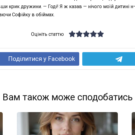
вши крик дружини. — Годі! Я ж казав — нічого моїй дитині
аючи Софійку в обіймах.
Оцініть статтю
Поділитися у Facebook
Вам також може сподобатись