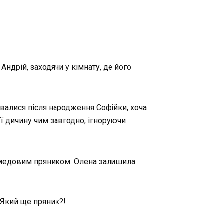
Андрій, заходячи у кімнату, де його
увалися після народження Софійки, хоча
ї дичину чим завгодно, ігноруючи
ку медовим пряником. Олена залишила
 Який ще пряник?!