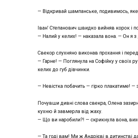
— Відкривай шампанське, подивимось, яке 
Іван’ Степанович швидко вийняв корок і п
— Налий у келих! — наказала вона. — Он я 
Свекор слухняно виконав прохання і переда
— Гарне! — Поглянула на Софійку у своїх р
келих до губ дівчинки.
— Невістка побачить — гірко плакатиме! — 
Почувши дивні слова свекра, Олена зазирну
кухню й завмерла від жаху.
— Що ви наробили?! — скрикнула вона, вихо
— Та годі вам! Ми ж Андрієві в дитинстві д