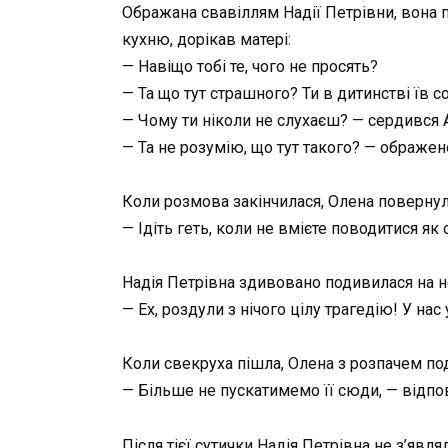
Ображана свавіллям Надії Петрівни, вона п
кухню, дорікав матері:
— Навіщо тобі те, чого не просять?
— Та що тут страшного? Ти в дитинстві їв 
— Чому ти ніколи не слухаєш? — сердився А
— Та не розумію, що тут такого? — ображен
Коли розмова закінчилася, Олена повернул
— Ідіть геть, коли не вмієте поводитися як
Надія Петрівна здивовано подивилася на не
— Ех, роздули з нічого цілу трагедію! У нас
Коли свекруха пішла, Олена з розпачем под
— Більше не пускатимемо її сюди, — відпові
Після тієї сутички Надія Петрівна не з’явл