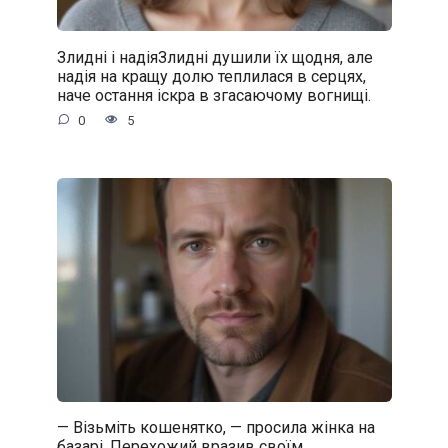
Злидні і надіяЗлидні душили їх щодня, але
надія на кращу долю теплилася в серцях,
наче остання іскра в згасаючому вогнищі.
0
5
— Візьміть кошенятко, — просила жінка на
базарі. Перехожий вразив своїм