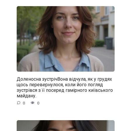
Доленосна зустрічВона відчула, як у грудях
щось перевернулося, коли його погляд
зустрівся з її посеред гамірного київського
майдану.
0
0