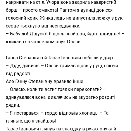
накривати на стіл. Учора вона зварила наваристий
борщ – просто смакота! Раптом з вулиці донісся
голосний крик. Жінка ледь не випустила ложку з рук,
серце тьохнуло від несподіванки.
– Бабусю! Дідусю! Я щось знайшов, йдіть швидше! –
кликав їх з чоловіком онук Олесь.
Ганна Степанівна й Тарас Іванович побігли у двір.
– Діду, дивись! – Олесь тримав щось у руці, сяючи
від радості.
Але Ганну Степанівну вразило інше.
– Олесю, коли ти встиг грядки перекопати? –
здивувалася вона, дивлячись на акуратно розриті
рядки.
– Я постарався, – гордо відповів хлопець. – Та
гляньте, що я знайшов!
Тарас Іванович глянув на знахідку в руках онука й