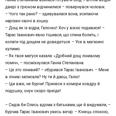
двері з грюком відчинилися – повернувся чоловік.
– Чого так рано? – здивувалася вона, зсипаючи
нарізані овочі в юшку.
– Дощ як із відра, Галочко! Хоч у вікно подивися! –
Тарас Іванович явно тішився, що спина болить, і
копати під дощем не доведеться. – Усе в магазині
купимо.
– Як твоя матуся казала: «Дрібний дощ лінивому
поміч», – посміхнулася Ганна Степанівна.
– Це хто лінивий? – обурився Тарас Іванович. – Мене
в ліниві записала? Ну ти й даєш, Галю!
– Іди вже, не бурчи! Принеси з комори ковдру й
подушку, онук скоро приїде!
– Сидів би Олесь вдома з батьками, ще й видумали, –
бурчав Тарас Іванович увесь вечір. – Кінець спокою,