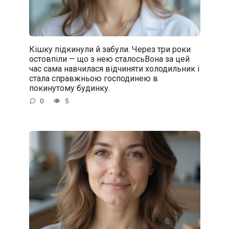
Кішку підкинули й забули. Через три роки
остовпіли — що з нею сталосьВона за цей
час сама навчилася відчиняти холодильник і
стала справжньою господинею в
покинутому будинку.
0
5