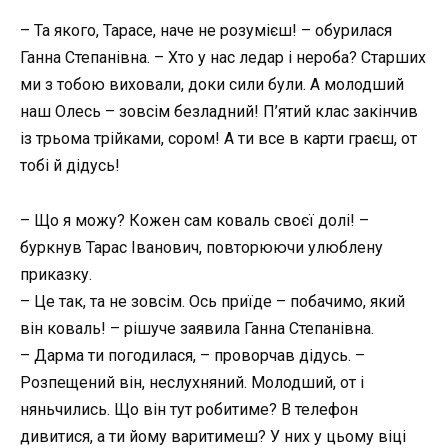
– Та якого, Тарасе, наче не розумієш! – обурилася
Ганна Степанівна. – Хто у нас ледар і нероба? Старших
ми з тобою виховали, доки сили були. А молодший
наш Олесь – зовсім безладний! П’ятий клас закінчив
із трьома трійками, сором! А ти все в карти граєш, от
тобі й дідусь!
– Що я можу? Кожен сам коваль своєї долі! –
буркнув Тарас Іванович, повторюючи улюблену
приказку.
– Це так, та не зовсім. Ось приїде – побачимо, який
він коваль! – рішуче заявила Ганна Степанівна.
– Дарма ти погодилася, – проворчав дідусь. –
Розпещений він, неслухняний. Молодший, от і
няньчились. Що він тут робитиме? В телефон
дивитися, а ти йому варитимеш? У них у цьому віці