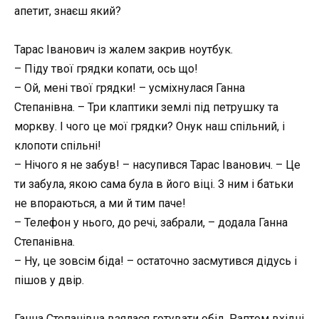
апетит, знаєш який?
Тарас Іванович із жалем закрив ноутбук.
– Піду твої грядки копати, ось що!
– Ой, мені твої грядки! – усміхнулася Ганна
Степанівна. – Три клаптики землі під петрушку та
моркву. І чого це мої грядки? Онук наш спільний, і
клопоти спільні!
– Нічого я не забув! – насупився Тарас Іванович. – Це
ти забула, якою сама була в його віці. З ним і батьки
не впораються, а ми й тим паче!
– Телефон у нього, до речі, забрали, – додала Ганна
Степанівна.
– Ну, це зовсім біда! – остаточно засмутився дідусь і
пішов у двір.
Ганна Степанівна взялася готувати обід. Раптом вхідні