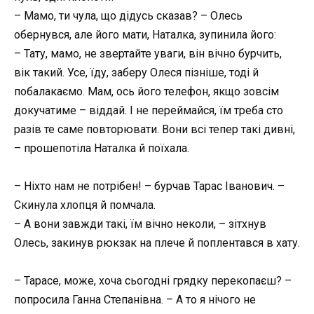
– Мамо, ти чула, що дідусь сказав? – Олесь
обернувся, але його мати, Наталка, зупинила його:
– Тату, мамо, не звертайте уваги, він вічно бурчить,
вік такий. Усе, їду, заберу Олеся пізніше, тоді й
побалакаємо. Мам, ось його телефон, якщо зовсім
докучатиме – віддай. І не переймайся, їм треба сто
разів те саме повторювати. Вони всі тепер такі дивні,
– прошепотіла Наталка й поїхала.
– Ніхто нам не потрібен! – бурчав Тарас Іванович. –
Скинула хлопця й помчала.
– А вони завжди такі, їм вічно неколи, – зітхнув
Олесь, закинув рюкзак на плече й поплентався в хату.
– Тарасе, може, хоча сьогодні грядку перекопаєш? –
попросила Ганна Степанівна. – А то я нічого не