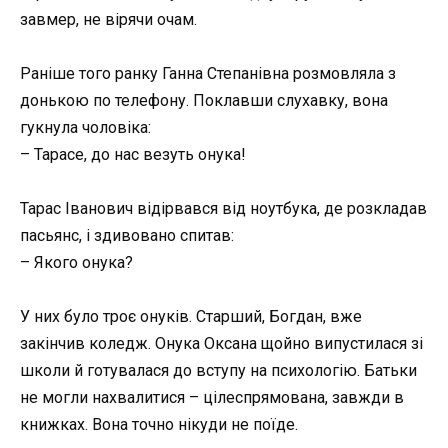
завмер, не вірячи очам.
Раніше того ранку Ганна Степанівна розмовляла з
донькою по телефону. Поклавши слухавку, вона
гукнула чоловіка:
– Тарасе, до нас везуть онука!
Тарас Іванович відірвався від ноутбука, де розкладав
пасьянс, і здивовано спитав:
– Якого онука?
У них було троє онуків. Старший, Богдан, вже
закінчив коледж. Онука Оксана щойно випустилася зі
школи й готувалася до вступу на психологію. Батьки
не могли нахвалитися – цілеспрямована, завжди в
книжках. Вона точно нікуди не поїде.