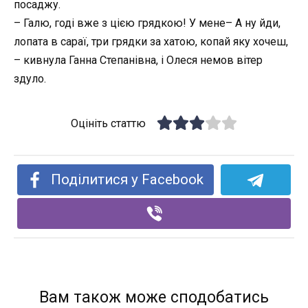
посаджу.
– Галю, годі вже з цією грядкою! У мене– А ну йди,
лопата в сараї, три грядки за хатою, копай яку хочеш,
– кивнула Ганна Степанівна, і Олеся немов вітер
здуло.
Оцініть статтю
Поділитися у Facebook
Вам також може сподобатись