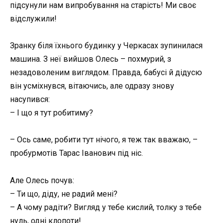
підсунули нам випробування на старість! Ми своє
відслужили!
Зранку біля їхнього будинку у Черкасах зупинилася
машина. З неї вийшов Олесь – похмурий, з
незадоволеним виглядом. Правда, бабусі й дідусю
він усміхнувся, вітаючись, але одразу знову
насупився:
– І що я тут робитиму?
– Ось саме, робити тут нічого, я теж так вважаю, –
пробурмотів Тарас Іванович під ніс.
Але Олесь почув:
– Ти що, діду, не радий мені?
– А чому радіти? Вигляд у тебе кислий, толку з тебе
нуль, одні клопоти!