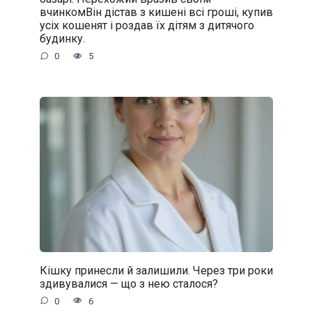
вчинкомВін дістав з кишені всі гроші, купив
усіх кошенят і роздав їх дітям з дитячого
будинку.
0
5
Кішку принесли й залишили. Через три роки
здивувалися — що з нею сталося?
0
6