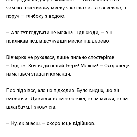
землю пластикову миску з котлетою та сосискою, а
поруч — глибоку з водою.
— Але тут годувати не можна… Іди сюди, — він
покликав пса, відсунувши миски під дерево.
Вівчарка не рухалася, лише пильно спостерігав.
— Іди, їж. Хоч води попий. Бери! Можна! — Охоронець
намагався згадати команди.
Пес підвівся, але не підходив. Було видно, що він
вагається. Дивився то на чоловіка, то на миски, то на
шлагбаум. І знову сів.
— Ну, як знаєш, — охоронець відійшов.