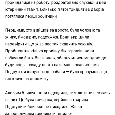
прокидалися на роботу, роздратовано слухаючи цей
істеричний гавкіт. Близько п’ятої тридцяти з дворів
потяглися перші робітники.
Першими, хто вийшов за ворота, були чоловік та
жінка, ймовірно, подружжя. Вони вирішили
перевірити, що ж за пес так скавчить усю ніч.
Пройшовши кілька кроків у бік гаражів, вони
побачили його. Він гавкав, обернувшись мордою до
будинків, а позаду нього на землі лежав чоловік.
Подружжя кинулося до собаки — було зрозуміло, що
він кличе на допомогу.
Але чим ближче вони підходили, тим лютіше пес лаяв
на них. Це була вівчарка, серйозна тварина.
Підступити близько не виходило. Жінка
запропонувала викликати швидку.