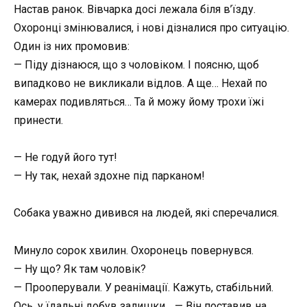
Настав ранок. Вівчарка досі лежала біля в’їзду.
Охоронці змінювалися, і нові дізналися про ситуацію.
Один із них промовив:
— Піду дізнаюся, що з чоловіком. І поясню, щоб
випадково не викликали відлов. А ще… Нехай по
камерах подивляться… Та й можу йому трохи їжі
принести.
— Не годуй його тут!
— Ну так, нехай здохне під парканом!
Собака уважно дивився на людей, які сперечалися.
Минуло сорок хвилин. Охоронець повернувся.
— Ну що? Як там чоловік?
— Прооперували. У реанімації. Кажуть, стабільний.
Ось, у їдальні добув залишки… — Він поставив на