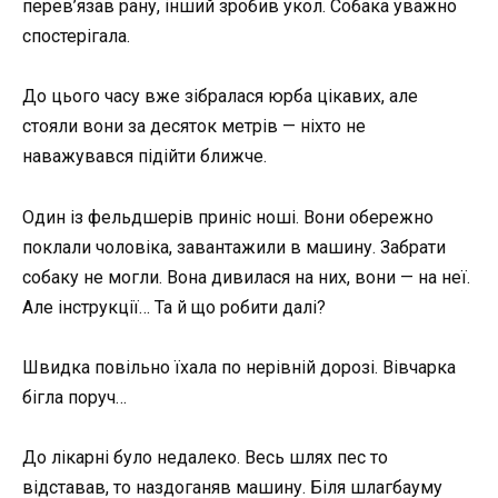
перев’язав рану, інший зробив укол. Собака уважно
спостерігала.
До цього часу вже зібралася юрба цікавих, але
стояли вони за десяток метрів — ніхто не
наважувався підійти ближче.
Один із фельдшерів приніс ноші. Вони обережно
поклали чоловіка, завантажили в машину. Забрати
собаку не могли. Вона дивилася на них, вони — на неї.
Але інструкції… Та й що робити далі?
Швидка повільно їхала по нерівній дорозі. Вівчарка
бігла поруч…
До лікарні було недалеко. Весь шлях пес то
відставав, то наздоганяв машину. Біля шлагбауму