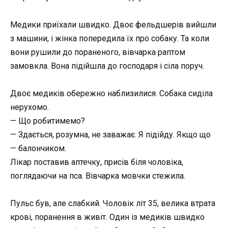
Медики приїхали швидко. Двоє фельдшерів вийшли
з машини, і жінка попередила їх про собаку. Та коли
вони рушили до пораненого, вівчарка раптом
замовкла. Вона підійшла до господаря і сіла поруч.
Двоє медиків обережно наблизилися. Собака сиділа
нерухомо.
— Що робитимемо?
— Здається, розумна, не заважає. Я підійду. Якщо що
— балончиком.
Лікар поставив аптечку, присів біля чоловіка,
поглядаючи на пса. Вівчарка мовчки стежила.
Пульс був, але слабкий. Чоловік літ 35, велика втрата
крові, поранення в живіт. Один із медиків швидко