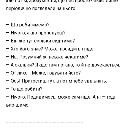
але потім, зрозумівши, що пес просто чекає, лише
періодично поглядали на нього.
— Що робитимемо?
— Нічого, а що пропонуєш?
— Він же тут скільки сидітиме?
— Хто його знає? Може, посидить і піде.
— Ні… Розумний ж, невже чекатиме?
— А скільки? Якщо там погано, то й не дочекається.
— От лихо… Може, годувати його?
— Ось! Пригостиш тут, а потім тебе звільнять.
— То що робити?
— Нічого. Подивимось, може сам піде. А ні — тоді
вирішимо.
_____________________________