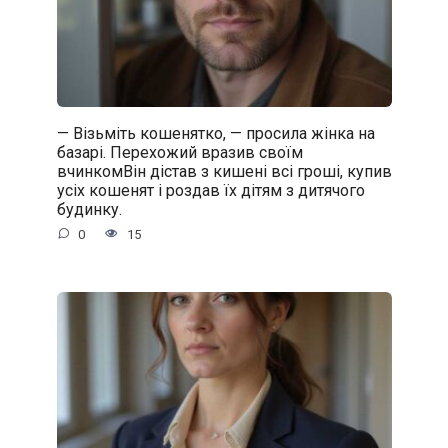
— Візьміть кошенятко, — просила жінка на
базарі. Перехожий вразив своїм
вчинкомВін дістав з кишені всі гроші, купив
усіх кошенят і роздав їх дітям з дитячого
будинку.
0
15