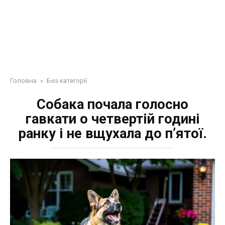
Головна
»
Без категорії
Собака почала голосно
гавкати о четвертій годині
ранку і не вщухала до п’ятої.