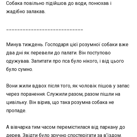
Собака повільно підійшов до води, понюхав і
жадібно залакав.
____________________________
Минув тиждень. Господаря цієї розумної собаки вже
два дні як перевели до палати. Він поступово
одужував. Запитати про пса було нікого, і від цього
було сумно.
Вони жили вдвох після того, як чоловік пішов у запас
через поранення. Служили разом, разом пішли на
цивільку. Він вірив, що така розумна собака не
пропаде.
А вівчарка тим часом перемістилася від паркану до
дерев. Звідти було зручно спостерігати за в’їздом.