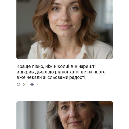
Краще пізно, ніж ніколиІ він нарешті
відкрив двері до рідної хати, де на нього
вже чекали зі сльозами радості.
0
4