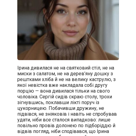
Ірина дивилася не на святковий стіл, не на
миски з салатом, не на дерев’яну дошку з
рештками хліба й не на велику каструлю, з
якої невістка вже накладала собі другу
порцію — вона дивилася тільки на свого
чоловіка. Сергій сидів скраю столу, трохи
зігнувшись, поклавши лікті поруч із
цукорницею. Побачивши дружину, не
підвівся, не зніяковів і навіть не спробував
удати, ніби все сталося випадково: лише
повільно провів долонею по підборіддю й
відвів погляд, ніби сподівався, що Ірина