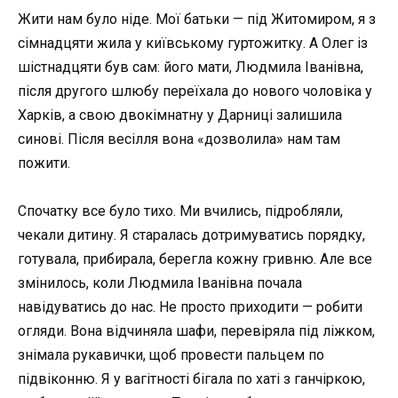
Жити нам було ніде. Мої батьки — під Житомиром, я з
сімнадцяти жила у київському гуртожитку. А Олег із
шістнадцяти був сам: його мати, Людмила Іванівна,
після другого шлюбу переїхала до нового чоловіка у
Харків, а свою двокімнатну у Дарниці залишила
синові. Після весілля вона «дозволила» нам там
пожити.
Спочатку все було тихо. Ми вчились, підробляли,
чекали дитину. Я старалась дотримуватись порядку,
готувала, прибирала, берегла кожну гривню. Але все
змінилось, коли Людмила Іванівна почала
навідуватись до нас. Не просто приходити — робити
огляди. Вона відчиняла шафи, перевіряла під ліжком,
знімала рукавички, щоб провести пальцем по
підвіконню. Я у вагітності бігала по хаті з ганчіркою,