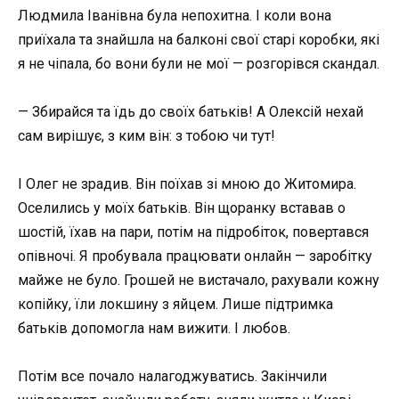
Людмила Іванівна була непохитна. І коли вона
приїхала та знайшла на балконі свої старі коробки, які
я не чіпала, бо вони були не мої — розгорівся скандал.
— Збирайся та їдь до своїх батьків! А Олексій нехай
сам вирішує, з ким він: з тобою чи тут!
І Олег не зрадив. Він поїхав зі мною до Житомира.
Оселились у моїх батьків. Він щоранку вставав о
шостій, їхав на пари, потім на підробіток, повертався
опівночі. Я пробувала працювати онлайн — заробітку
майже не було. Грошей не вистачало, рахували кожну
копійку, їли локшину з яйцем. Лише підтримка
батьків допомогла нам вижити. І любов.
Потім все почало налагоджуватись. Закінчили