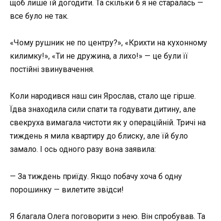
щоб лише їй догодити. Та скільки б я не старалась —
все було не так.
«Чому рушник не по центру?», «Крихти на кухонному
килимку!», «Ти не дружина, а лихо!» — це були її
постійні звинувачення.
Коли народився наш син Ярослав, стало ще гірше.
Їдва знаходила сили спати та годувати дитину, але
свекруха вимагала чистоти як у операційній. Тричі на
тиждень я мила квартиру до блиску, але їй було
замало. І ось одного разу вона заявила:
— За тиждень приїду. Якщо побачу хоча б одну
порошинку — вилетите звідси!
Я благала Олега поговорити з нею. Він спробував. Та