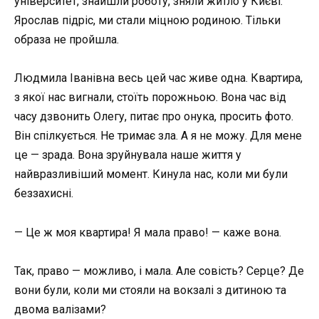
університет, знайшли роботу, зняли житло у Києві.
Ярослав підріс, ми стали міцною родиною. Тільки
образa не пройшла.
Людмила Іванівна весь цей час живе одна. Квартира,
з якої нас вигнали, стоїть порожньою. Вона час від
часу дзвонить Олегу, питає про онука, просить фото.
Він спілкується. Не тримає зла. А я не можу. Для мене
це — зрада. Вона зруйнувала наше життя у
найвразливіший момент. Кинула нас, коли ми були
беззахисні.
— Це ж моя квартира! Я мала право! — каже вона.
Так, право — можливо, і мала. Але совість? Серце? Де
вони були, коли ми стояли на вокзалі з дитиною та
двома валізами?