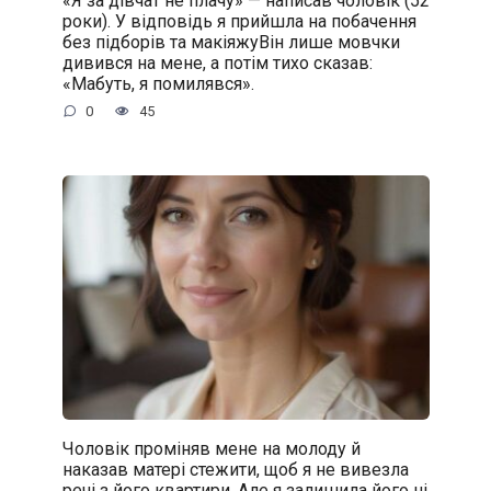
«Я за дівчат не плачу» — написав чоловік (52
роки). У відповідь я прийшла на побачення
без підборів та макіяжуВін лише мовчки
дивився на мене, а потім тихо сказав:
«Мабуть, я помилявся».
0
45
Чоловік проміняв мене на молоду й
наказав матері стежити, щоб я не вивезла
речі з його квартири. Але я залишила його ні