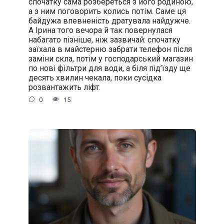
спочатку сама розбереться з його родиною,
а з ним поговорить колись потім. Саме ця
байдужа впевненість дратувала найдужче.
А Ірина того вечора й так повернулася
набагато пізніше, ніж зазвичай: спочатку
заїхала в майстерню забрати телефон після
заміни скла, потім у господарський магазин
по нові фільтри для води, а біля під’їзду ще
десять хвилин чекала, поки сусідка
розвантажить ліфт.
0
15