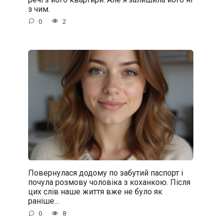
з чим.
0
2
Повернулася додому по забутий паспорт і
почула розмову чоловіка з коханкою. Після
цих слів наше життя вже не було як
раніше…
0
8