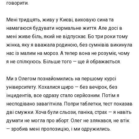
говорити.
Мені тридцять, живу у Києві, виховую сина та
намагаюся будувати нормальне життя. Але досі в
мені живе біль, який не відпускає. Бо три роки тому
жінка, яку я вважала родиною, без сумнівів викинула
нас із малим на мороз. А тепер вона не розуміє, чому
я не спілкуюсь. Більше того — ще й ображається.
Ми з Олегом познайомились на першому курсі
університету. Кохалися щиро — без вечірок, без
інцидентів, все одразу стало серйозним. Потім я
несподівано завагітніла. Попри таблетки, тест показав
дві смужки. Хоча були сльози, паніка, страх — я навіть
думати не могла про аборт. Олег не злякався, не втік
— зробив мені пропозицію, і ми одружились.