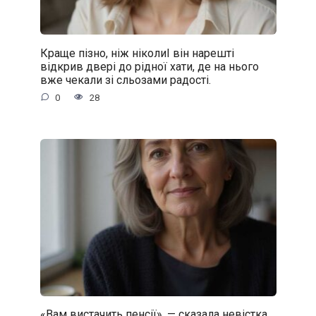
Краще пізно, ніж ніколиІ він нарешті
відкрив двері до рідної хати, де на нього
вже чекали зі сльозами радості.
0
28
«Вам вистачить пенсії», — сказала невістка.