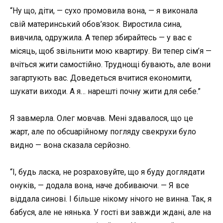
“Ну що, діти, — сухо промовила вона, — я виконала
свій материнський обов’язок. Виростила сина,
вивчила, одружила. А тепер збирайтесь — у вас є
місяць, щоб звільнити мою квартиру. Ви тепер сім’я —
вчіться жити самостійно. Труднощі бувають, але вони
загартують вас. Доведеться вчитися економити,
шукати виходи. А я… нарешті почну жити для себе.”
Я завмерла. Олег мовчав. Мені здавалося, що це
жарт, але по обcuарійному погляду свекрухи було
видно — вона сказала серйозно.
“І, будь ласка, не розраховуйте, що я буду доглядати
онуків, — додала вона, наче добиваючи. — Я все
віддала синові. І більше нікому нічого не винна. Так, я
бабуся, але не нянька. У гості ви завжди ждані, але на