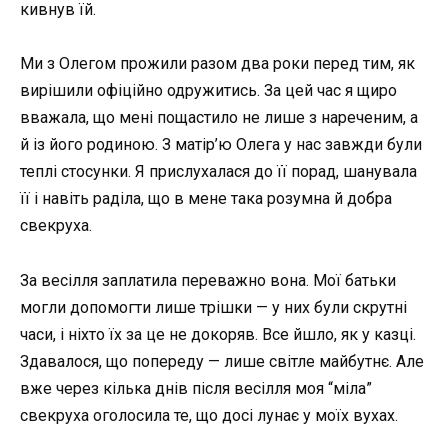
кивнув їй.
Ми з Олегом прожили разом два роки перед тим, як
вирішили офіційно одружитись. За цей час я щиро
вважала, що мені пощастило не лише з нареченим, а
й із його родиною. З матір’ю Олега у нас завжди були
теплі стосунки. Я прислухалася до її порад, шанувала
її і навіть раділа, що в мене така розумна й добра
свекруха.
За весілля заплатила переважно вона. Мої батьки
могли допомогти лише трішки — у них були скрутні
часи, і ніхто їх за це не докоряв. Все йшло, як у казці.
Здавалося, що попереду — лише світле майбутнє. Але
вже через кілька днів після весілля моя “міла”
свекруха оголосила те, що досі лунає у моїх вухах.