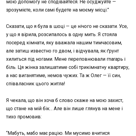
мою допомогу не сподівайтеся. Не осуджуйте —
зрозумієте, коли самі будете на моєму місці.”
Сказати, що я була в шоці — це нічого не сказати. Усе,
у що я вірила, розсипалось в одну мить. Я стояла
посеред кімнати, яку вважала нашим тимчасовим,
але затиш известно го двом, і відчувала, як ґрунт
хилиться під ногами. Мене переповнювали гnarарь і
біль. Ця жінка залишатиме собі трикімнатну квартиру,
а нас виганятиме, немов чужих. Та ж Олег — її син,
співвласник цього житла!
Я чекала, що він хоча б слово скаже на мою захист,
що стане на мій бік… Але він лише глянув на мене і
тихо промовив:
“Мабуть, мабо має рацію. Ми мусимо вчитися