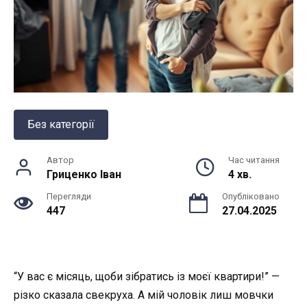
Без категорії
Автор
Час читання
Гриценко Іван
4 хв.
Перегляди
Опубліковано
447
27.04.2025
“У вас є місяць, щоби зібратись із моєї квартири!” —
різко сказала свекруха. А мій чоловік лиш мовчки