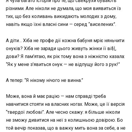
Я чула багато історій про те, що свекрухи бувають
різними. Але ніколи не думала, що моя виявиться їз
тих, що без коливань викидають молодих з дому,
навіть якщо їхні власні сини — серед “виселених”.
А діти… Хіба не профе дії кожна бабуня мріє няньчити
онуків? Хіба не заради цього живуть жінки її ві轧
дови? Я пам’ятаю, як рік тому вона з ніжністю казала:
“Як у мене з’явиться онук — не відпущу його з рук!”
А тепер: “Я нікому нічого не винна.”
Може, вона й має рацію — нам справді треба
навчитися стояти на власних ногах. Може, це її версія
“твердої любові”. Але чесно скажу: я більше ніколи
не зможу дивитися на неї з колишньою довірою. Бо
той вечір показав, що в важку мить вона за себе, а не