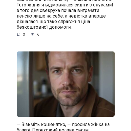
Того ж дня я відмовилася сидіти з онукамиІ
з того дня свекруха почала витрачати
пенсію лише на себе, а невістка вперше
дізналася, що таке справжня ціна
безкоштовної допомоги.
0
6
— Візьміть кошенятко, — просила жінка на
базарі. Перехожий вразив своїм