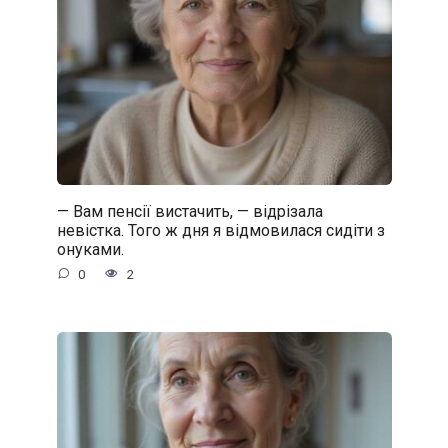
— Вам пенсії вистачить, — відрізала
невістка. Того ж дня я відмовилася сидіти з
онуками.
0
2