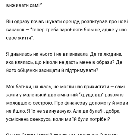
виживати самі.”
Він одразу почав шукати оренду, розпитував про нові
вакансії — “тепер треба заробляти більше, адже у нас
своє життя”.
Я дивилась на нього і не впізнавала. Де та людина,
яка клялась, що ніколи не дасть мене в образи? Де
його обіцянки захищати й підтримувати?
Мої батьки, на жаль, не могли нас прихистити — самі
жили у маленькій двокімнатній “хрущовці” разом із
молодшою сестрою. Про фінансову допомогу й мови
не йшло. Я їх не звинувачую. Але де була轧 добра,
усміхнена свекруха, коли ми їй були потрібні?