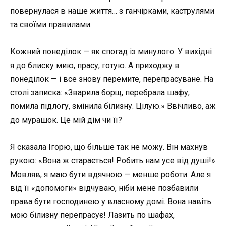
повернулася в наше життя… з ганчірками, каструлями
та своїми правилами.
Кожний понеділок — як спогад із минулого. У вихідні
я до блиску мию, прасу, готую. А приходжу в
понеділок — і все знову перемите, перепрасуване. На
столі записка: «Зварила борщ, перебрала шафу,
помила підлогу, змінила білизну. Цілую.» Ввічливо, аж
до мурашок. Це мій дім чи її?
Я сказала Ігорю, що більше так не можу. Він махнув
рукою: «Вона ж старається! Робить нам усе від душі!»
Мовляв, я маю бути вдячною — менше роботи. Але я
від її «допомоги» відчуваю, ніби мене позбавили
права бути господинею у власному домі. Вона навіть
мою білизну перепрасує! Лазить по шафах,