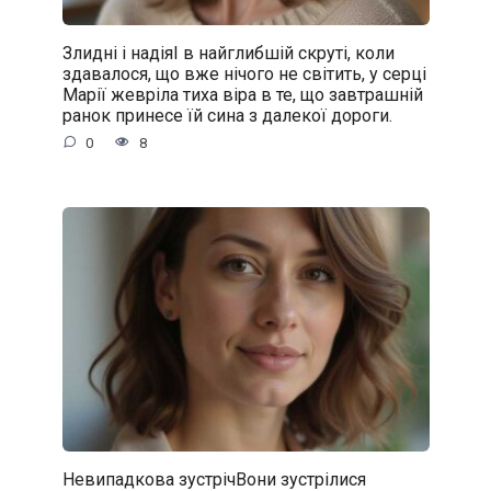
Злидні і надіяІ в найглибшій скруті, коли
здавалося, що вже нічого не світить, у серці
Марії жевріла тиха віра в те, що завтрашній
ранок принесе їй сина з далекої дороги.
0
8
Невипадкова зустрічВони зустрілися