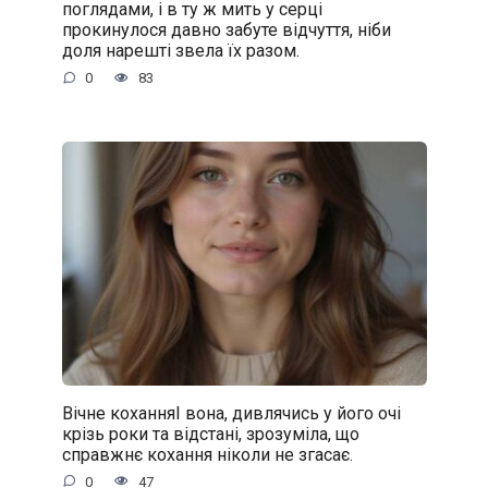
поглядами, і в ту ж мить у серці
прокинулося давно забуте відчуття, ніби
доля нарешті звела їх разом.
0
83
Вічне коханняІ вона, дивлячись у його очі
крізь роки та відстані, зрозуміла, що
справжнє кохання ніколи не згасає.
0
47