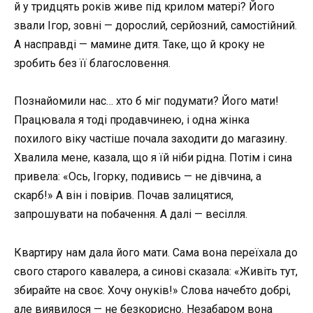
й у тридцять років живе під крилом матері? Його
звали Ігор, зовні — дорослий, серйозний, самостійний.
А насправді — мамине дитя. Таке, що й кроку не
зробить без її благословення.
Познайомили нас… хто б міг подумати? Його мати!
Працювала я тоді продавчинею, і одна жінка
похилого віку частіше почала заходити до магазину.
Хвалила мене, казала, що я їй ніби рідна. Потім і сина
привела: «Ось, Ігорку, подивись — не дівчина, а
скарб!» А він і повірив. Почав залицятися,
запрошувати на побачення. А далі — весілля.
Квартиру нам дала його мати. Сама вона переїхала до
свого старого кавалера, а синові сказала: «Живіть тут,
збирайте на своє. Хочу онуків!» Слова начебто добрі,
але виявилося — не безкорисно. Незабаром вона