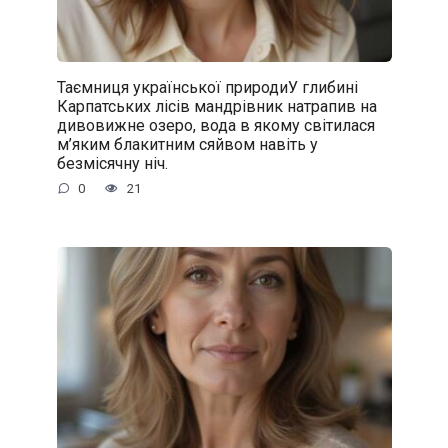
Таємниця української природиУ глибині
Карпатських лісів мандрівник натрапив на
дивовижне озеро, вода в якому світилася
м’яким блакитним сяйвом навіть у
безмісячну ніч.
0
21