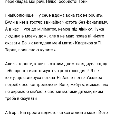
перекладає мої речі. Ніякої особистої зони.
І найболючіше — у себе вдома вона так не робить.
Були в неї в гостях: звичайна чистота, без фанатизму.
А в нас — усе до міліметра, немов під лінійку. Чужа
людина в моєму домі, але я не маю права їй нічого
сказати. Бо, як нагадала мені мати: «Квартира ж її.
Терпи, поки свою купите.»
Але як терпіти, коли з кожним днем ти відчуваєш, що
тебе просто виштовхують з ролі господині? Я не
кажу, що свекруха погана. Ні. Але в неї нав’язлива
потреба все контролювати. Вона, мабуть, вважає нас
не окремою сім’єю, а своїми малими дітьми, яким
треба вказувати.
А Ігор… Він просто відмовляється ставити межі. Його