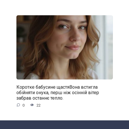
Коротке бабусине щастяВона встигла
обійняти онука, перш ніж осінній вітер
забрав останнє тепло.
0
22