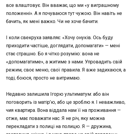
все влаштовує. Він вважає, що ми «у виграшному
положенні». А я почуваюся тут чужою. Він навіть не
бачить, як мені важко. Чи не хоче бачити.
І коли свекруха заявляє: «Хочу онуків. Ось буду
приходити частіше, доглядати, допомагати» — мені
стає страшно. Бо я чітко розумію: вона не
«допомагатиме», а житиме з нами. Упровадить свій
режим, своє меню, свої правила. Я вже задихаюся, а
тоді, боюся, просто не витримаю.
Недавно залишила Ігорю ультиматум: або він
поговорить із матір’ю, або це зроблю я. І неважливо,
чия квартира. Вона віддала нам її на проживання —
отже, має поважати нас. Я не річ, яку можна
перекладати з полиці на полицю. Я — дружина,