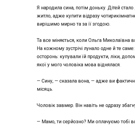
Я народила сина, потім доньку. Дітей стало
житло, адже купити відразу чотирикімнатне
вирішимо мирно та за її згодою.
Та все міняється, коли Ольга Миколаївна в
На кожному зустрічі лунало одне й те саме: 
осторонь: купували їй продукти, ліки, доп
якої у мого чоловіка мова віднялася.
— Сину, — сказала вона, — адже ви фактично
місяць.
Чоловік завмер. Він навіть не одразу збаг
— Мамо, ти серйозно? Ми оплачуємо тобі вс