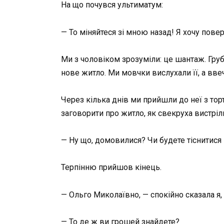
На що почувся ультиматум:
— То міняйтеся зі мною назад! Я хочу повер
Ми з чоловіком зрозуміли: це шантаж. Груб
нове житло. Ми мовчки вислухали її, а вве
Через кілька днів ми прийшли до неї з тор
заговорити про житло, як свекруха вистріл
— Ну що, домовилися? Чи будете тіснитися
Терпінню прийшов кінець.
— Ольго Миколаївно, — спокійно сказала я,
— То де ж ви грошей знайдете?