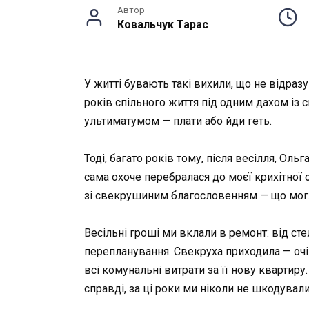
Автор
Ковальчук Тарас
У житті бувають такі вихили, що не відраз
років спільного життя під одним дахом із
ультиматумом — плати або йди геть.
Тоді, багато років тому, після весілля, Ол
сама охоче перебралася до моєї крихітної о
зі свекрушиним благословенням — що мог
Весільні гроші ми вклали в ремонт: від сте
перепланування. Свекруха приходила — очі р
всі комунальні витрати за її нову квартиру.
справді, за ці роки ми ніколи не шкодували,