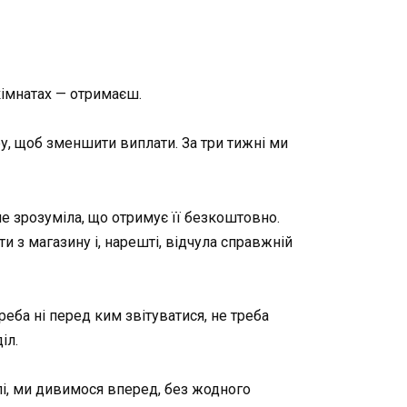
кімнатах — отримаєш.
у, щоб зменшити виплати. За три тижні ми
не зрозуміла, що отримує її безкоштовно.
и з магазину і, нарешті, відчула справжній
треба ні перед ким звітуватися, не треба
іл.
селі, ми дивимося вперед, без жодного