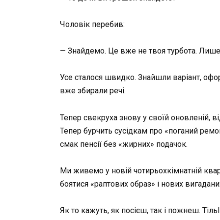
Чоловік перебив:
— Знайдемо. Це вже не твоя турбота. Лише 
Усе сталося швидко. Знайшли варіант, офо
вже збирали речі.
Тепер свекруха знову у своїй оновленій, в
Тепер бурчить сусідкам про «поганий ремонт
смак пенсії без «жирних» подачок.
Ми живемо у новій чотирьохкімнатній кварти
боятися «раптових образ» і нових вигадани
Як то кажуть, як посієш, так і пожнеш. Тіл