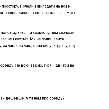
го простору. Почали відкладати на нове
и, сподівалися, що коли настане час — усе
 пенсія здалася їй «жалюгідним харчем».
а кого не мають!». Ми не залишалися
у, за чашкою чаю, вона кинула фразу, від
ренду. Не всю, звісно, тисячі дві-три на
рази дешевше. А ти нам про оренду?