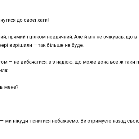
нутися до своєї хати!
ий, прямий і цілком невдячний. Але й він не очікував, що в
чері вирішили — так більше не буде.
том — не вибачатися, а з надією, що може вона все ж таки 
ила:
 в мене?
 — ми нікуди тіснитися небажаємо. Ви отримуєте назад сво