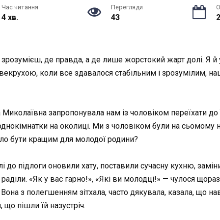
Час читання
Перегляди
О
4 хв.
43
2
у зрозумієш, де правда, а де лише жорстокий жарт долі. Я й
 свекрухою, коли все здавалося стабільним і зрозумілим, 
ьга Миколаївна запропонувала нам із чоловіком переїхати до ї
днокімнатки на околиці. Ми з чоловіком були на сьомому неб
ло бути кращим для молодої родини?
лі до підлоги оновили хату, поставили сучасну кухню, замін
аділи. «Як у вас гарно!», «Які ви молодці!» — чулося щоразу
 Вона з полегшенням зітхала, часто дякувала, казала, що наві
 що пішли їй назустріч.