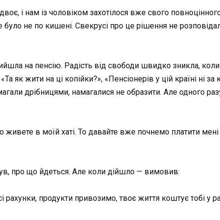
 двоє, і нам із чоловіком захотілося вже свого повноцінно
 було не по кишені. Свекрусі про це рішення не розповідал
ийшла на пенсію. Радість від свободи швидко зникла, коли
«Та як жити на ці копійки?», «Пенсіонерів у цій країні ні з
омагали дрібницями, намагалися не образити. Але одного раз
 живете в моїй хаті. То давайте вже почнемо платити мені о
нув, про що йдеться. Але коли дійшло — вимовив:
і рахунки, продукти привозимо, твоє життя коштує тобі у 