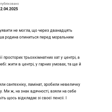
публіковано
2.04.2025
 уявити не могла, що через дванадцять
наша родина опиниться перед моральним
ї просторих трьохкімнатних хат у центрі, а
і: жити в центрі, у гарних умовах, та ще й
или сантехніку, ламінат, зробили невеличку
. Ми ж, на знак вдячності, взяли на себе
ть щось відкладає зі своєї пенсії. І