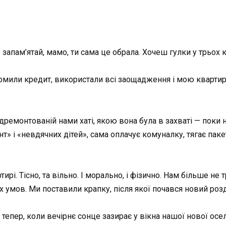
запам’ятай, мамо, ти сама це обрала. Хочеш гулки у трьох 
рмили кредит, використали всі заощадження і мою квартир
ідремонтованій нами хаті, якою вона була в захваті — поки 
» і «невдячних дітей», сама оплачує комуналку, тягає пакет
рі. Тісно, та вільно. І морально, і фізично. Нам більше не 
х умов. Ми поставили крапку, після якої почався новий розд
ьІ тепер, коли вечірнє сонце зазирає у вікна нашої нової о