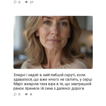
0
27
Злидні і надіяІ в найглибшій скруті, коли
здавалося, що вже нічого не світить, у серці
Марії жевріла тиха віра в те, що завтрашній
ранок принесе їй сина з далекої дороги.
0
8