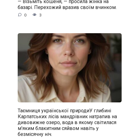
— Візьміть кошеня, — просила жінка на
базарі. Перехожий вразив своїм вчинком.
0
3
Таємниця української природиУ глибині
Карпатських лісів мандрівник натрапив на
дивовижне озеро, вода в якому світилася
м’яким блакитним сяйвом навіть у
безмісячну ніч.