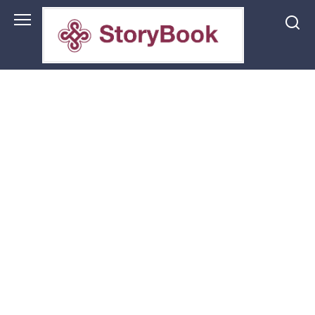
Перейти
до
змісту