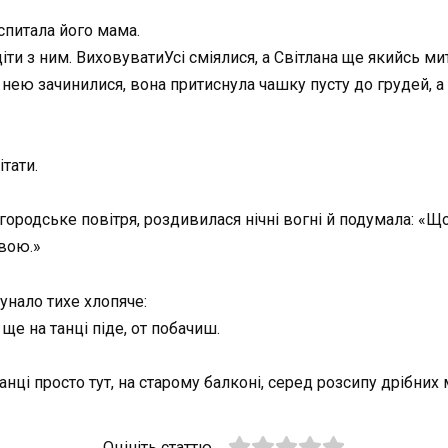
спитала його мама.
іти з ним. ВиховуватиУсі сміялися, а Світлана ще якийсь ми
 нею зачинилися, вона притиснула чашку пусту до грудей, а 
тати.
ородське повітря, роздивилася нічні вогні й подумала: «Щос
свою.»
унало тихе хлопяче:
 ще на танці піде, от побачиш.
анці просто тут, на старому балконі, серед розсипу дрібних м
Оцініть статтю