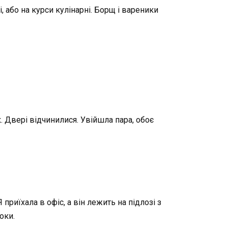
і, або на курси кулінарні. Борщ і вареники
. Двері відчинилися. Увійшла пара, обоє
приїхала в офіс, а він лежить на підлозі з
оки.