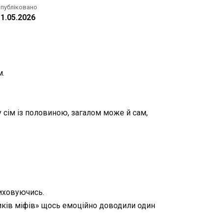
публіковано
1.05.2026
м.
 сім із половиною, загалом може й сам,
риховуючись.
ників міфів» щось емоційно доводили один