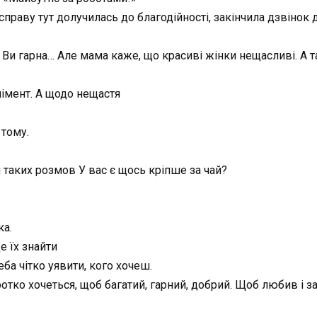
раву тут долучилась до благодійності, закінчила дзвінок ді
 Ви гарна… Але мама каже, що красиві жінки нещасливі. А та
лімент. А щодо нещастя
 тому.
я таких розмов У вас є щось кріпше за чай?
ка.
е їх знайти
ба чітко уявити, кого хочеш.
отко хочеться, щоб багатий, гарний, добрий. Щоб любив і 