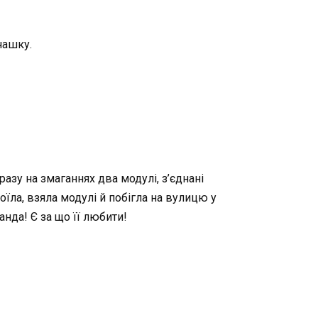
чашку.
разу на змаганнях два модулі, з’єднані
оїла, взяла модулі й побігла на вулицю у
нда! Є за що її любити!