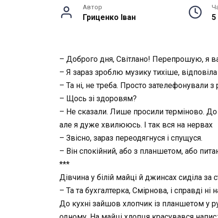
Автор
Ч
Гриценко Іван
5
– Доброго дня, Світлано! Перепрошую, я ва
– Я зараз зроблю музику тихіше, відповіла
– Та ні, не треба. Просто зателефонували з
– Щось зі здоровям?
– Не сказали. Лише просили терміново. До
але я дуже хвилююсь. І так вся на нервах
– Звісно, зараз переодягнуся і спущуся.
– Він спокійний, або з планшетом, або пита
***
Дівчина у білій майці й джинсах сиділа за 
– Та та бухгалтерка, Смірнова, і справді н
До кухні зайшов хлопчик із планшетом у р
одному. На майці хлопця красувався напис