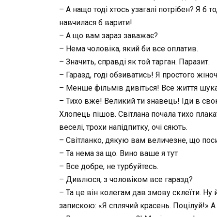
– А нащо тоді хтось узагалі потрібен? Я б т
навчилася б варити!
– А що вам зараз заважає?
– Нема чоловіка, який би все оплатив.
– Значить, справді як той тарган. Паразит.
– Гаразд, годі обзиватись! Я простого жіно
– Менше фільмів дивіться! Все життя шукат
– Тихо вже! Великий ти знавець! Іди в сво
Хлопець пішов. Світлана почала тихо плака
веселі, трохи напідпитку, очі сяють.
– Світланко, дякую вам величезне, що поси
– Та нема за що. Вино ваше я тут
– Все добре, не турбуйтесь.
– Дивлюся, з чоловіком все гаразд?
– Та це він колегам дав змову склеїти. Ну й
запискою: «Я сплячий красень. Поцілуй!» А 