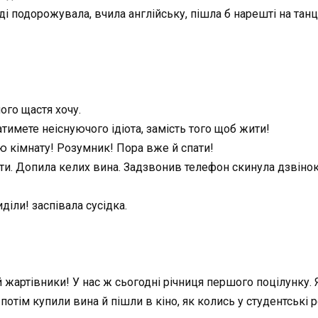
оді подорожувала, вчила англійську, пішла б нарешті на танц
чого щастя хочу.
имете неіснуючого ідіота, замість того щоб жити!
ю кімнату! Розумник! Пора вже й спати!
ти. Допила келих вина. Задзвонив телефон скинула дзвінок
діли! заспівала сусідка.
 жартівники! У нас ж сьогодні річниця першого поцілунку. Я 
потім купили вина й пішли в кіно, як колись у студентські р