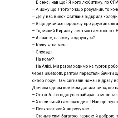
– В сенсі, навіщо? Я його любитиму, по СП
– А йому що з того? Якщо розумний, то хо
– Де у вас вино? Світлана відкрила холоди
– Я ще дивився передачу про дружин олігар
– То, милий Кирилку, зветься самотністю.
– А знаєте, на кому я одружуся?
– Кажу ж на мені!
– Справді.
– На кому?
– На Алісі. Ми разом ходимо на гурток робо
через Bluetooth, раптом перестали бачити о
сквер поруч. Там сигналів нема і відразу 
Дівчина одним ковтком допила вино, ще н
– Ото ж Аліса підступна забирає в мене так
– Хто сильний сам знаходить! Навіщо шука
– Психолог який, не розумію
– Станьте самі багатою, гарною й доброю, т