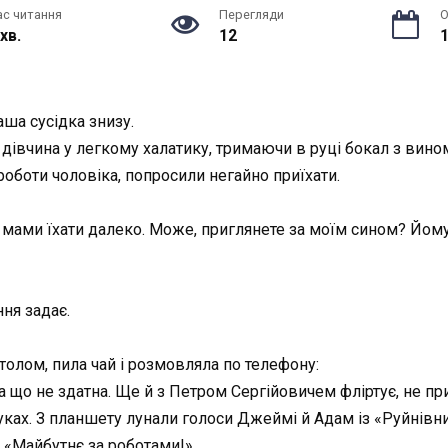
ас читання
Перегляди
О
 хв.
12
1
ша сусідка знизу.
 дівчина у легкому халатику, тримаючи в руці бокал з вино
 роботи чоловіка, попросили негайно приїхати.
 мами їхати далеко. Може, приглянете за моїм сином? Йому
ння задає.
столом, пила чай і розмовляла по телефону:
і на що не здатна. Ще й з Петром Сергійовичем фліртує, не п
уках. З планшету лунали голоси Джеймі й Адам із «Руйнів
: «Майбутнє за роботами!»