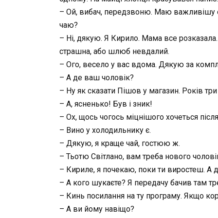
– Ой, вибач, передзвоню. Маю важливішу сп
чаю?
– Ні, дякую. Я Кирило. Мама все розказала.
страшна, або шлюб невдалий.
– Ого, весело у вас вдома. Дякую за комп
– А де ваш чоловік?
– Ну як сказати Пішов у магазин. Років три
– А, ясненько! Був і зник!
– Ох, щось чогось міцнішого хочеться післ
– Вино у холодильнику є.
– Дякую, я краще чай, гостюю ж.
– Тьотю Світлано, вам треба нового чолові
– Кириле, я почекаю, поки ти виростеш. А д
– А кого шукаєте? Я передачу бачив там тре
– Кинь посилання на ту програму. Якщо кор
– А ви йому навіщо?