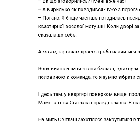
– Ви що зговорились?! Мені вже час!
– А Кирилько як поводився? вже з порога 
– Погано. Я б іще частіше погодилась посид
квартирної веселої метушні. Коли двері за
сказала до себе:
А може, тарганам просто треба навчитися лі
Вона вийшла на вечірній балкон, вдихнула г
половиною є команда, то я зумію зібрати 
І десь там, у квартирі поверхом вище, прол
Мамо, а тітка Світлана справді класна. Вона
На мить Світлані захотілося закрутитися в т