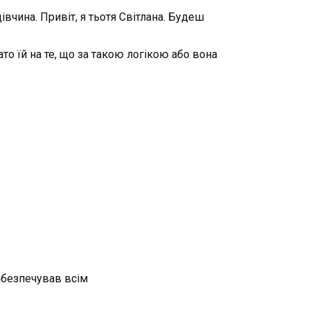
вчина. Привіт, я тьотя Світлана. Будеш
то їй на те, що за такою логікою або вона
забезпечував всім