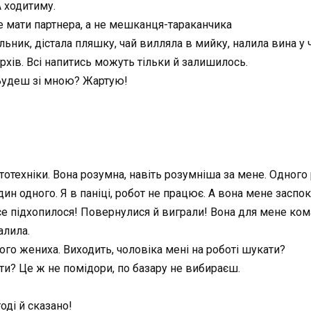
А ходитиму.
че мати партнера, а не мешканця-тараканчика
льник, дістала пляшку, чай вилляла в мийку, налила вина у 
хів. Всі напитись можуть тільки й залишилось.
 Будеш зі мною? Жартую!
тотехніки. Вона розумна, навіть розумніша за мене. Одного 
дин одного. Я в паніці, робот не працює. А вона мене заспок
все підхопилося! Повернулися й виграли! Вона для мене кома
алила.
ого жениха. Виходить, чоловіка мені на роботі шукати?
ти? Це ж не помідори, по базару не вибираєш.
оді й сказано!