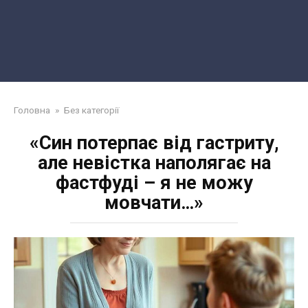
Головна
»
Без категорії
«Син потерпає від гастриту,
але невістка наполягає на
фастфуді – я не можу
мовчати…»