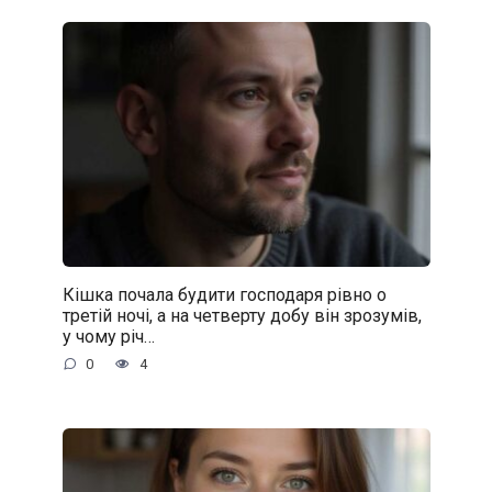
Кішка почала будити господаря рівно о
третій ночі, а на четверту добу він зрозумів,
у чому річ…
0
4