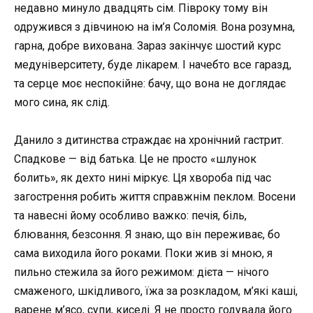
недавно минуло двадцять сім. Півроку тому він
одружився з дівчиною на ім’я Соломія. Вона розумна,
гарна, добре вихована. Зараз закінчує шостий курс
медуніверситету, буде лікарем. І начебто все гаразд,
та серце моє неспокійне: бачу, що вона не доглядає
мого сина, як слід.
Данило з дитинства страждає на хронічний гастрит.
Спадкове — від батька. Це не просто «шлунок
болить», як дехто нині міркує. Ця хвороба під час
загострення робить життя справжнім пеклом. Восени
та навесні йому особливо важко: печія, біль,
блювання, безсоння. Я знаю, що він переживає, бо
сама виходила його роками. Поки жив зі мною, я
пильно стежила за його режимом: дієта — нічого
смаженого, шкідливого, їжа за розкладом, м’які каші,
варене м’ясо, супи, киселі. Я не просто годувала його