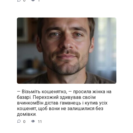
0
1
— Візьміть кошенятко, — просила жінка на
базарі. Перехожий здивував своїм
вчинкомВін дістав гаманець і купив усіх
кошенят, щоб вони не залишилися без
домівки.
0
11