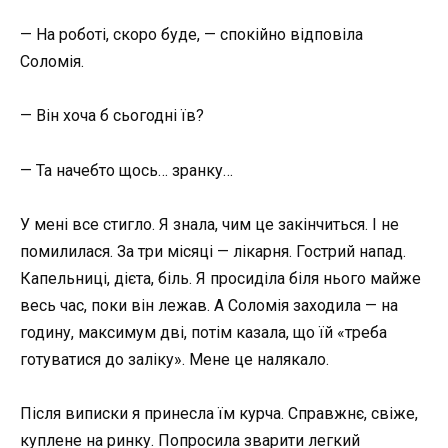
— На роботі, скоро буде, — спокійно відповіла
Соломія.
— Він хоча б сьогодні їв?
— Та начебто щось… зранку…
У мені все стигло. Я знала, чим це закінчиться. І не
помилилася. За три місяці — лікарня. Гострий напад.
Капельниці, дієта, біль. Я просиділа біля нього майже
весь час, поки він лежав. А Соломія заходила — на
годину, максимум дві, потім казала, що їй «треба
готуватися до заліку». Мене це налякало.
Після виписки я принесла їм курча. Справжнє, свіже,
куплене на ринку. Попросила зварити легкий