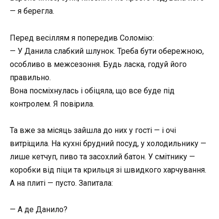
— я берегла.
Перед весіллям я попередив Соломію:
— У Данила слабкий шлунок. Треба бути обережною,
особливо в межсезоння. Будь ласка, годуй його
правильно.
Вона посміхнулась і обіцяла, що все буде під
контролем. Я повірила.
Та вже за місяць зайшла до них у гості — і очі
витріщила. На кухні брудний посуд, у холодильнику —
лише кетчуп, пиво та засохлий батон. У смітнику —
коробки від піци та крильця зі швидкого харчування.
А на плиті — пусто. Запитала:
— А де Данило?