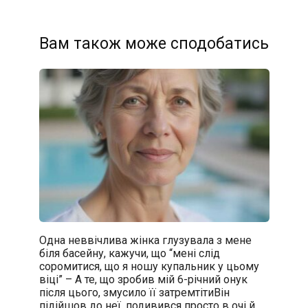
Вам також може сподобатись
Одна неввічлива жінка глузувала з мене
біля басейну, кажучи, що “мені слід
соромитися, що я ношу купальник у цьому
віці” – А те, що зробив мій 6-річний онук
після цього, змусило її затремтітиВін
підійшов до неї, подивився просто в очі й