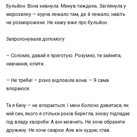
бульйон. Вона кивнула. Минув тиждень. Заглянула у
морозилку — курча лежало там, де й лежало, навіть
не розморожене. Не кажу вже про бульйон.
Запропонувала допомогу:
— Соломіє, давай я приготую. Розумію, ти зайнята,
навчання, іспити…
— Не треба! — різко відповіла вона. — Я сама
впораюся.
Та я бачу — не впорається. І мені болісно дивитися, як
мій син, якого я стільки років берегла, знову підпадає
під владу хвороби. А він мовчить. Не хоче образити
дружину. Не хоче сварки. Але він худне, став