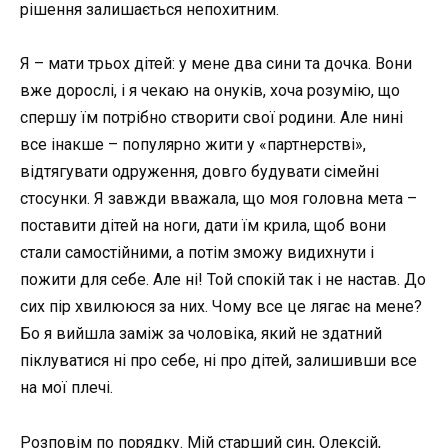
рішення залишається непохитним.
Я – мати трьох дітей: у мене два сини та дочка. Вони
вже дорослі, і я чекаю на онуків, хоча розумію, що
спершу їм потрібно створити свої родини. Але нині
все інакше – популярно жити у «партнерстві»,
відтягувати одруження, довго будувати сімейні
стосунки. Я завжди вважала, що моя головна мета –
поставити дітей на ноги, дати їм крила, щоб вони
стали самостійними, а потім зможу видихнути і
пожити для себе. Але ні! Той спокій так і не настав. До
сих пір хвилююся за них. Чому все це лягає на мене?
Бо я вийшла заміж за чоловіка, який не здатний
піклуватися ні про себе, ні про дітей, залишивши все
на мої плечі.
Розповім по порядку. Мій старший син, Олексій,