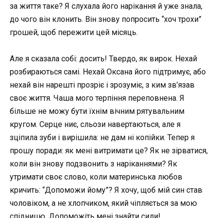
за життя таке? Я слухала його нарікання й уже знала,
до чого він клонить. Він знову попросить “хоч трохи”
грошей, щоб пережити цей місяць.
Але я сказала собі: досить! Твердо, як вирок. Нехай
розбираються самі. Нехай Оксана його підтримує, або
нехай він нарешті прозріє і зрозуміє, з ким зв’язав
своє життя. Чаша мого терпіння переповнена. Я
більше не можу бути їхнім вічним рятувальним
кругом. Серце ниє, сльози навертаються, але я
зціпила зуби і вирішила: не дам ні копійки. Тепер я
прошу поради: як мені витримати це? Як не зірватися,
коли він знову подзвонить з наріканнями? Як
утримати своє слово, коли материнська любов
кричить: “Допоможи йому”? Я хочу, щоб мій син став
чоловіком, а не хлопчиком, який чіпляється за мою
спідницю. Допоможіть мені знайти сили!