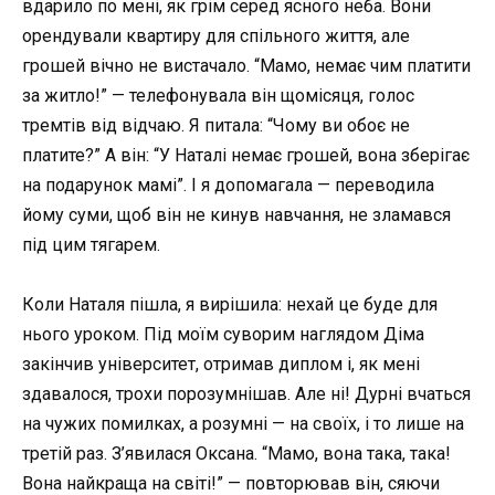
вдарило по мені, як грім серед ясного неба. Вони
орендували квартиру для спільного життя, але
грошей вічно не вистачало. “Мамо, немає чим платити
за житло!” — телефонувала він щомісяця, голос
тремтів від відчаю. Я питала: “Чому ви обоє не
платите?” А він: “У Наталі немає грошей, вона зберігає
на подарунок мамі”. І я допомагала — переводила
йому суми, щоб він не кинув навчання, не зламався
під цим тягарем.
Коли Наталя пішла, я вирішила: нехай це буде для
нього уроком. Під моїм суворим наглядом Діма
закінчив університет, отримав диплом і, як мені
здавалося, трохи порозумнішав. Але ні! Дурні вчаться
на чужих помилках, а розумні — на своїх, і то лише на
третій раз. З’явилася Оксана. “Мамо, вона така, така!
Вона найкраща на світі!” — повторював він, сяючи