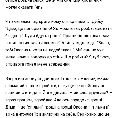
серце розривалося. Це ж мій син, моя кров! Як я
могла сказати “ні”?
Я намагалася відкрити йому очі, кричала в трубку:
“Діма, це ненормально! Як можна так розбазарювати
бюджет? Куди йдуть гроші? При нинішніх цінах вам
повинно вистачати сповна!” А він у відповідь: “Знаю,
тобі Оксана ніколи не подобалася!” Мій син не чує
мене, наче я говорю до стіни. Що робити? Я гублюся,
а тривога гризе мене зсередини.
Вчора він знову подзвонив. Голос втомлений, майже
зламаний: пішов з роботи, нову ще не знайшов, не
знає, як жити далі. Його дівчина — чи вже дружина? —
зараз працює, заробляє. Але ось парадокс: гроші
Діми — це “спільні” гроші, а гроші Оксани — тільки її, і
вона витрачає їх виключно на себе. Серйозно, що це