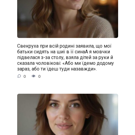
Свекруха при всій родині заявила, що мої
батьки сидять на шиї в її синаА я мовчки
підвелася з-за столу, взяла дітей за руки й
сказала чоловікові: «Або ми їдемо додому
зараз, або ти їдеш туди назавжди».
0
0