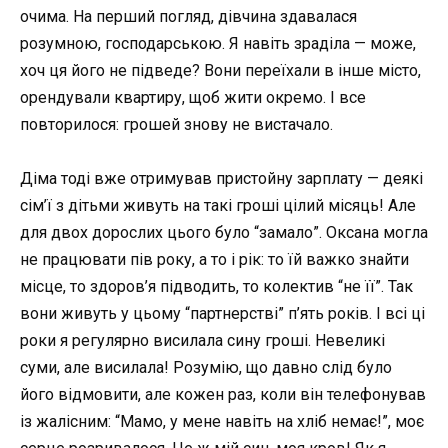
очима. На перший погляд, дівчина здавалася
розумною, господарською. Я навіть зраділа — може,
хоч ця його не підведе? Вони переїхали в інше місто,
орендували квартиру, щоб жити окремо. І все
повторилося: грошей знову не вистачало.
Діма тоді вже отримував пристойну зарплату — деякі
сім’ї з дітьми живуть на такі гроші цілий місяць! Але
для двох дорослих цього було “замало”. Оксана могла
не працювати пів року, а то і рік: то їй важко знайти
місце, то здоров’я підводить, то колектив “не її”. Так
вони живуть у цьому “партнерстві” п’ять років. І всі ці
роки я регулярно висилала сину гроші. Невеликі
суми, але висилала! Розумію, що давно слід було
його відмовити, але кожен раз, коли він телефонував
із жалісним: “Мамо, у мене навіть на хліб немає!”, моє