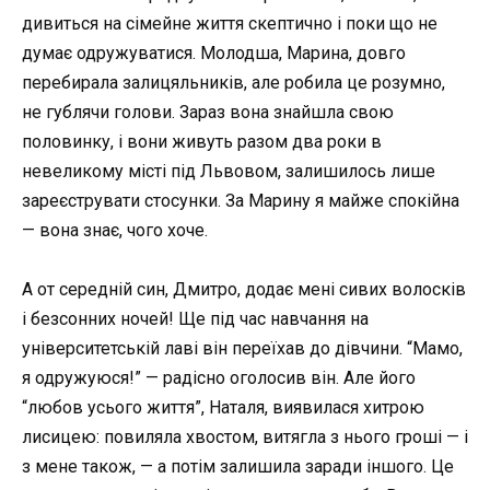
дивиться на сімейне життя скептично і поки що не
думає одружуватися. Молодша, Марина, довго
перебирала залицяльників, але робила це розумно,
не гублячи голови. Зараз вона знайшла свою
половинку, і вони живуть разом два роки в
невеликому місті під Львовом, залишилось лише
зареєструвати стосунки. За Марину я майже спокійна
— вона знає, чого хоче.
А от середній син, Дмитро, додає мені сивих волосків
і безсонних ночей! Ще під час навчання на
університетській лаві він переїхав до дівчини. “Мамо,
я одружуюся!” — радісно оголосив він. Але його
“любов усього життя”, Наталя, виявилася хитрою
лисицею: повиляла хвостом, витягла з нього гроші — і
з мене також, — а потім залишила заради іншого. Це