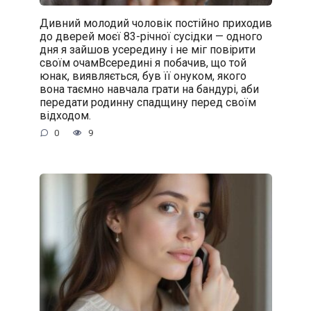
Дивний молодий чоловік постійно приходив
до дверей моєї 83-річної сусідки — одного
дня я зайшов усередину і не міг повірити
своїм очамВсередині я побачив, що той
юнак, виявляється, був її онуком, якого
вона таємно навчала грати на бандурі, аби
передати родинну спадщину перед своїм
відходом.
0
9