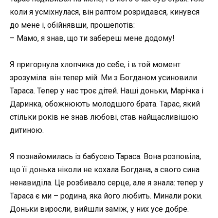
коли я усміхнулася, він раптом розридався, кинувся
до мене і, обійнявши, прошепотів:
– Мамо, я знав, що ти забереш мене додому!
Я пригорнула хлопчика до себе, і в той момент
зрозуміла: він тепер мій. Ми з Богданом усиновили
Тараса. Тепер у нас троє дітей. Наші доньки, Марічка і
Даринка, обожнюють молодшого брата. Тарас, який
стільки років не знав любові, став найщасливішою
дитиною.
Я познайомилась із бабусею Тараса. Вона розповіла,
що її донька ніколи не кохала Богдана, а свого сина
ненавиділа. Це розбивало серце, але я знала: тепер у
Тараса є ми – родина, яка його любить. Минали роки.
Доньки виросли, вийшли заміж, у них усе добре.