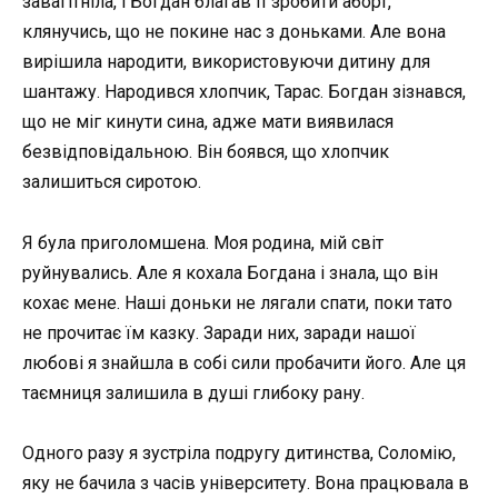
завагітніла, і Богдан благав її зробити аборт,
клянучись, що не покине нас з доньками. Але вона
вирішила народити, використовуючи дитину для
шантажу. Народився хлопчик, Тарас. Богдан зізнався,
що не міг кинути сина, адже мати виявилася
безвідповідальною. Він боявся, що хлопчик
залишиться сиротою.
Я була приголомшена. Моя родина, мій світ
руйнувались. Але я кохала Богдана і знала, що він
кохає мене. Наші доньки не лягали спати, поки тато
не прочитає їм казку. Заради них, заради нашої
любові я знайшла в собі сили пробачити його. Але ця
таємниця залишила в душі глибоку рану.
Одного разу я зустріла подругу дитинства, Соломію,
яку не бачила з часів університету. Вона працювала в