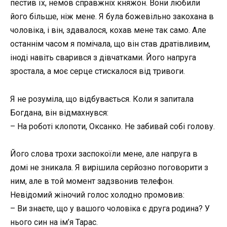
пестив їх, немов справжніх княжон. Вони любили
його більше, ніж мене. Я була божевільно закохана в
чоловіка, і він, здавалося, кохав мене так само. Але
останнім часом я помічала, що він став дратівливим,
іноді навіть сварився з дівчатками. Його напруга
зростала, а моє серце стискалося від тривоги.
Я не розуміла, що відбувається. Коли я запитала
Богдана, він відмахнувся:
– На роботі клопоти, Оксанко. Не забивай собі голову.
Його слова трохи заспокоїли мене, але напруга в
домі не зникала. Я вирішила серйозно поговорити з
ним, але в той момент задзвонив телефон.
Невідомий жіночий голос холодно промовив:
– Ви знаєте, що у вашого чоловіка є друга родина? У
нього син на ім’я Тарас.