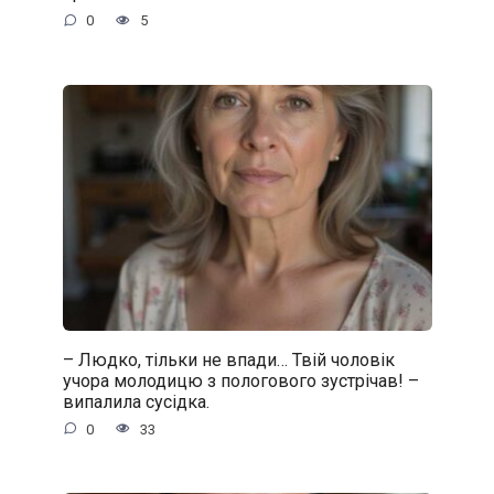
0
5
– Людко, тільки не впади… Твій чоловік
учора молодицю з пологового зустрічав! –
випалила сусідка.
0
33