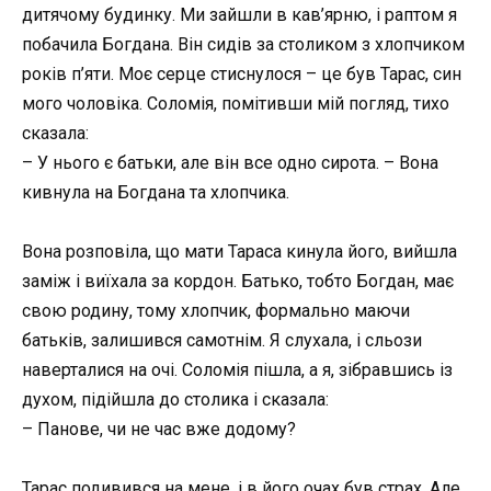
дитячому будинку. Ми зайшли в кав’ярню, і раптом я
побачила Богдана. Він сидів за столиком з хлопчиком
років п’яти. Моє серце стиснулося – це був Тарас, син
мого чоловіка. Соломія, помітивши мій погляд, тихо
сказала:
– У нього є батьки, але він все одно сирота. – Вона
кивнула на Богдана та хлопчика.
Вона розповіла, що мати Тараса кинула його, вийшла
заміж і виїхала за кордон. Батько, тобто Богдан, має
свою родину, тому хлопчик, формально маючи
батьків, залишився самотнім. Я слухала, і сльози
наверталися на очі. Соломія пішла, а я, зібравшись із
духом, підійшла до столика і сказала:
– Панове, чи не час вже додому?
Тарас подивився на мене, і в його очах був страх. Але