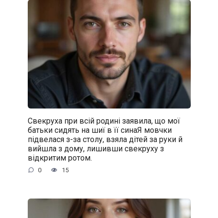
Свекруха при всій родині заявила, що мої
батьки сидять на шиї в її синаЯ мовчки
підвелася з-за столу, взяла дітей за руки й
вийшла з дому, лишивши свекруху з
відкритим ротом.
0
15