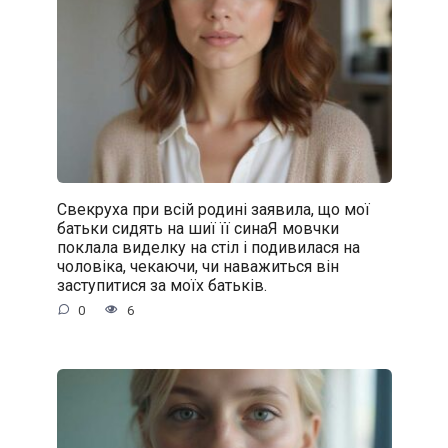
Свекруха при всій родині заявила, що мої
батьки сидять на шиї її синаЯ мовчки
поклала виделку на стіл і подивилася на
чоловіка, чекаючи, чи наважиться він
заступитися за моїх батьків.
0
6