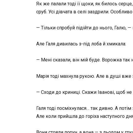
Як же палали тоді її щоки, як билось серце
сруб. Усі дівчата в селі заздрили. Особливо
— Тільки спробуй підійти до нього, Галю, 
Але Галя дивилась з-під лоба й хмикала:
— Мені сказали, він мій буде. Ворожка так
Марія тоді махнула рукою. Але в душі вже за
— Сходи до криниці. Скажи Іванові, щоб не
Галя тоді посміхнулася… так дивно. А потім
Але коли прийшла до горіха наступного дня
Вони стояли поруч, а вона — з льодом у гр