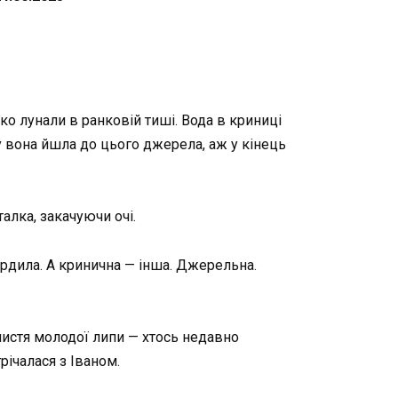
ко лунали в ранковій тиші. Вода в криниці
ку вона йшла до цього джерела, аж у кінець
алка, закачуючи очі.
ердила. А кринична — інша. Джерельна.
листя молодої липи — хтось недавно
трічалася з Іваном.