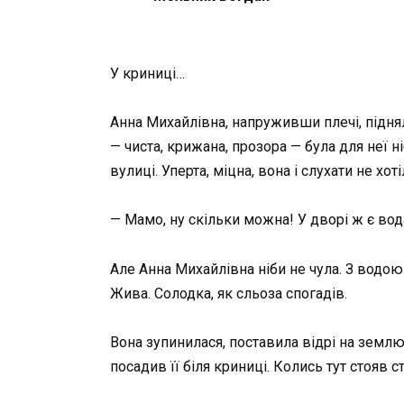
У криниці…
Анна Михайлівна, напруживши плечі, піднял
— чиста, крижана, прозора — була для неї 
вулиці. Уперта, міцна, вона і слухати не хот
— Мамо, ну скільки можна! У дворі ж є вода
Але Анна Михайлівна ніби не чула. З водою
Жива. Солодка, як сльоза спогадів.
Вона зупинилася, поставила відрі на земл
посадив її біля криниці. Колись тут стояв ст