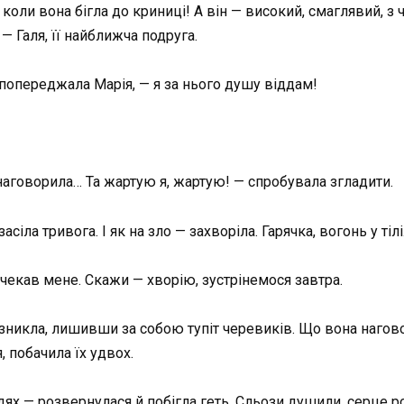
, коли вона бігла до криниці! А він — високий, смаглявий, 
 — Галя, її найближча подруга.
— попереджала Марія, — я за нього душу віддам!
 наговорила… Та жартую я, жартую! — спробувала згладити.
сіла тривога. І як на зло — захворіла. Гарячка, вогонь у тіл
 чекав мене. Скажи — хворію, зустрінемося завтра.
 зникла, лишивши за собою тупіт черевиків. Що вона наговор
, побачила їх удвох.
удях — розвернулася й побігла геть. Сльози душили, серце р