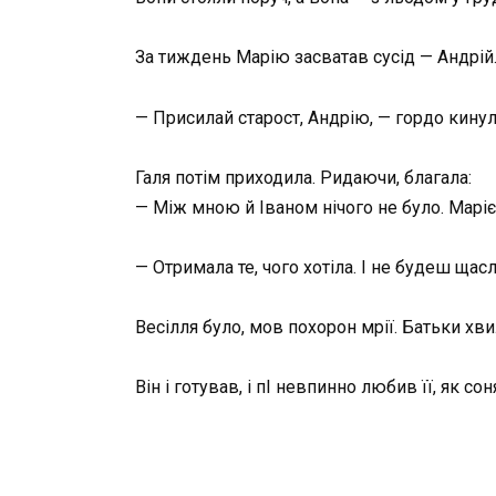
За тиждень Марію засватав сусід — Андрій.
— Присилай старост, Андрію, — гордо кинул
Галя потім приходила. Ридаючи, благала:
— Між мною й Іваном нічого не було. Маріє
— Отримала те, чого хотіла. І не будеш щасли
Весілля було, мов похорон мрії. Батьки хв
Він і готував, і пІ невпинно любив її, як с