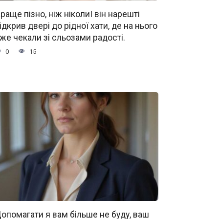
раще пізно, ніж ніколиІ він нарешті
ідкрив двері до рідної хати, де на нього
же чекали зі сльозами радості.
0
15
опомагати я вам більше не буду, ваш