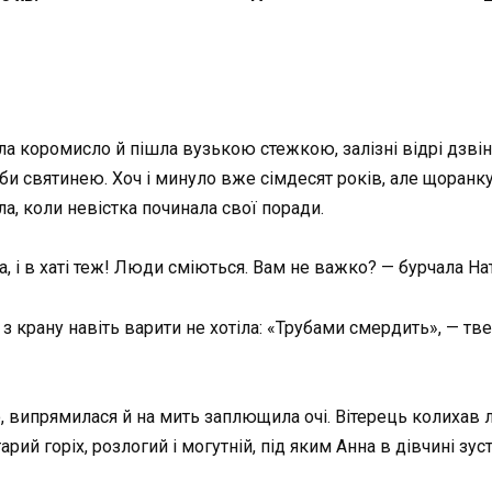
а коромисло й пішла вузькою стежкою, залізні відрі дзвін
ніби святинею. Хоч і минуло вже сімдесят років, але щоран
іла, коли невістка починала свої поради.
, і в хаті теж! Люди сміються. Вам не важко? — бурчала Нат
 з крану навіть варити не хотіла: «Трубами смердить», — тв
ю, випрямилася й на мить заплющила очі. Вітерець колихав 
арий горіх, розлогий і могутній, під яким Анна в дівчині зус