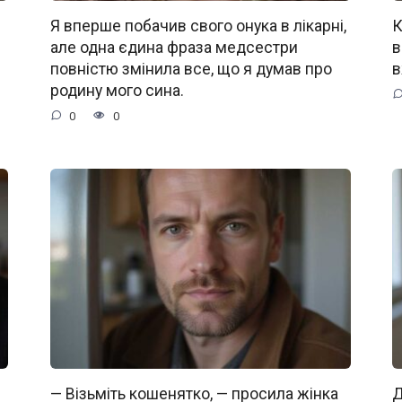
Я вперше побачив свого онука в лікарні,
К
але одна єдина фраза медсестри
в
повністю змінила все, що я думав про
в
родину мого сина.
0
0
— Візьміть кошенятко, — просила жінка
Д