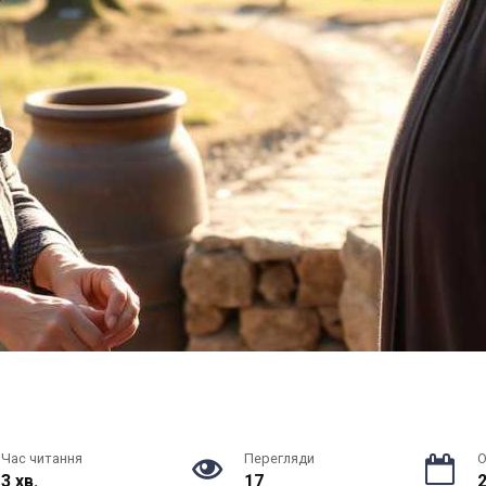
Час читання
Перегляди
О
3 хв.
17
2