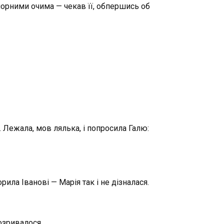
з чорними очима — чекав її, обпершись об
і. Лежала, мов лялька, і попросила Галю:
ила Іванові — Марія так і не дізналася.
озривалося.