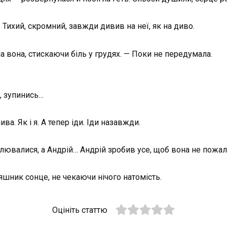
 Тихий, скромний, завжди дивив на неї, як на диво.
а вона, стискаючи біль у грудях. — Поки не передумала.
, зупинись…
ва. Як і я. А тепер іди. Іди назавжди.
илювалися, а Андрій… Андрій зробив усе, щоб вона не пожал
оняшник сонце, не чекаючи нічого натомість.
Оцініть статтю