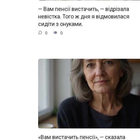
— Вам пенсії вистачить, — відрізала
невістка. Того ж дня я відмовилася
сидіти з онуками.
0
0
«Вам вистачить пенсії», — сказала