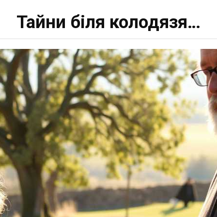
Тайни біля колодязя…