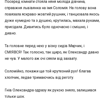
Посеред кімнати стояла няня молода дівчина,
справжня львівянка на імя Соломія. На голову вона
повязала яскраво-жовтий рушник, і танцювала якось
дуже кумедно та з душею, крутилась, махала руками,
присідала. Дивитись було одночасно і смішно, і
дивно.
Та головне перед нею у візку сидів Марчик, і
СМІЯВСЯ! Так голосно, так щиро, як Олександр давно
не чув. У малого аж очі сяяли від захвату.
Соломійко, покажи ще той крутезний рух! благав
хлопчик, ледве тримаючись від реготу.
Гнів Олександра одразу як рукою зняло, залишився
тільки шок.