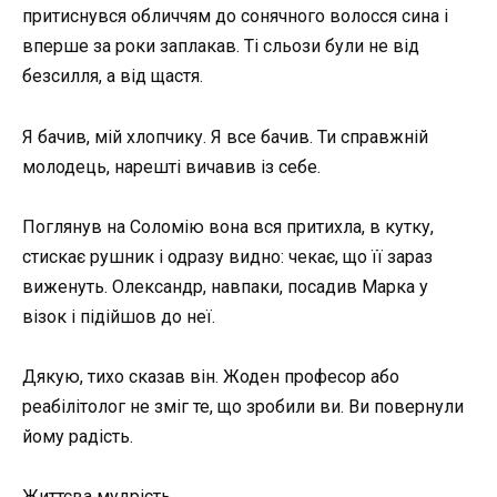
притиснувся обличчям до сонячного волосся сина і
вперше за роки заплакав. Ті сльози були не від
безсилля, а від щастя.
Я бачив, мій хлопчику. Я все бачив. Ти справжній
молодець, нарешті вичавив із себе.
Поглянув на Соломію вона вся притихла, в кутку,
стискає рушник і одразу видно: чекає, що її зараз
виженуть. Олександр, навпаки, посадив Марка у
візок і підійшов до неї.
Дякую, тихо сказав він. Жоден професор або
реабілітолог не зміг те, що зробили ви. Ви повернули
йому радість.
Життєва мудрість