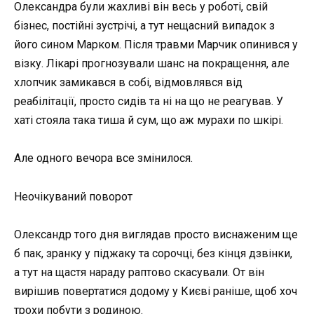
Олександра були жахливі він весь у роботі, свій
бізнес, постійні зустрічі, а тут нещасний випадок з
його сином Марком. Після травми Марчик опинився у
візку. Лікарі прогнозували шанс на покращення, але
хлопчик замикався в собі, відмовлявся від
реабілітації, просто сидів та ні на що не реагував. У
хаті стояла така тиша й сум, що аж мурахи по шкірі.
Але одного вечора все змінилося.
Неочікуваний поворот
Олександр того дня виглядав просто виснаженим ще
б пак, зранку у піджаку та сорочці, без кінця дзвінки,
а тут на щастя нараду раптово скасували. От він
вирішив повертатися додому у Києві раніше, щоб хоч
трохи побути з родиною.