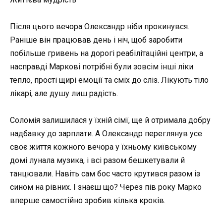
Після цього вечора Олександр ніби прокинувся.
Раніше він працював день і ніч, щоб заробити
побільше гривень на дорогі реабілітаційні центри, а
насправді Маркові потрібні були зовсім інші ліки
тепло, прості щирі емоції та сміх до сліз. Лікують тіло
лікарі, але душу лиш радість.
Соломія залишилася у їхній сімї, ще й отримала добру
надбавку до зарплати. А Олександр переглянув усе
своє життя кожного вечора у їхньому київському
домі лунала музика, і всі разом бешкетували й
танцювали. Навіть сам бос часто крутився разом із
сином на рівних. І знаєш що? Через пів року Марко
вперше самостійно зробив кілька кроків.