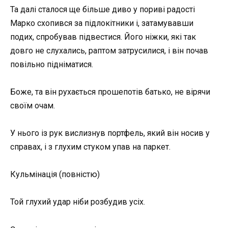
Та далі сталося ще більше диво у пориві радості
Марко схопився за підлокітники і, затамувавши
подих, спробував підвестися. Його ніжки, які так
довго не слухались, раптом затрусилися, і він почав
повільно підніматися.
Боже, та він рухається прошепотів батько, не вірячи
своїм очам.
У нього із рук вислизнув портфель, який він носив у
справах, і з глухим стуком упав на паркет.
Кульмінація (повністю)
Той глухий удар ніби розбудив усіх.