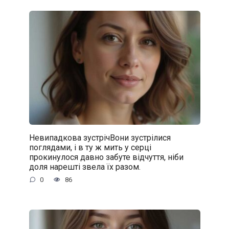
Невипадкова зустрічВони зустрілися
поглядами, і в ту ж мить у серці
прокинулося давно забуте відчуття, ніби
доля нарешті звела їх разом.
0
86