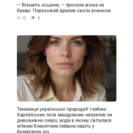
— Візьміть кошеня, — просила жінка на
базарі. Перехожий вразив своїм вчинком.
0
2
Таємниця української природиУ глибині
Карпатських лісів мандрівник натрапив на
дивовижне озеро, вода в якому світилася
м’яким блакитним сяйвом навіть у
безмісячну ніч.