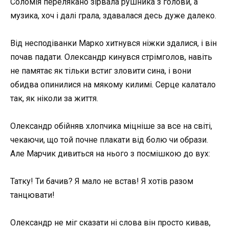
Соломія перелякано зірвала рушника з голови, а
музика, хоч і далі грала, здавалася десь дуже далеко.
Від несподіванки Марко хитнувся ніжки здалися, і він
почав падати. Олександр кинувся стрімголов, навіть
не памятає як тільки встиг зловити сина, і вони
обидва опинилися на мякому килимі. Серце калатало
так, як ніколи за життя.
Олександр обійняв хлопчика міцніше за все на світі,
чекаючи, що той почне плакати від болю чи образи.
Але Марчик дивиться на нього з посмішкою до вух:
Татку! Ти бачив? Я мало не встав! Я хотів разом
танцювати!
Олександр не міг сказати ні слова він просто кивав,