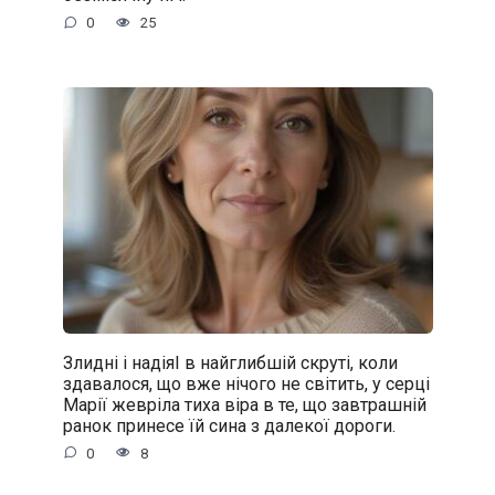
0
25
Злидні і надіяІ в найглибшій скруті, коли
здавалося, що вже нічого не світить, у серці
Марії жевріла тиха віра в те, що завтрашній
ранок принесе їй сина з далекої дороги.
0
8