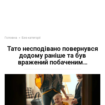
Головна
»
Без категорії
Тато несподівано повернувся
додому раніше та був
вражений побаченим…