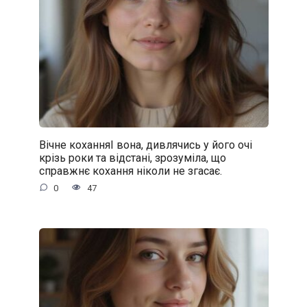
Вічне коханняІ вона, дивлячись у його очі
крізь роки та відстані, зрозуміла, що
справжнє кохання ніколи не згасає.
0
47