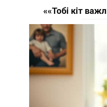
««Тобі кіт важ