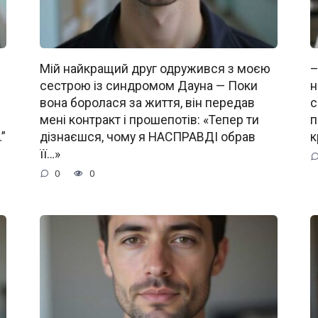
Мій найкращий друг одружився з моєю
–
сестрою із синдромом Дауна — Поки
н
вона боролася за життя, він передав
с
мені контракт і прошепотів: «Тепер ти
п
”
дізнаєшся, чому я НАСПРАВДІ обрав
к
її…»
0
0