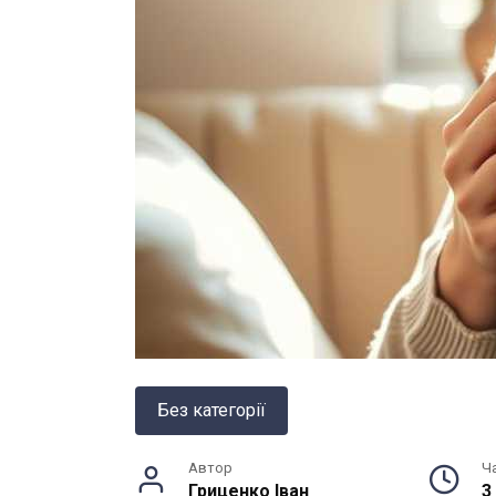
Без категорії
Автор
Ч
Гриценко Іван
3