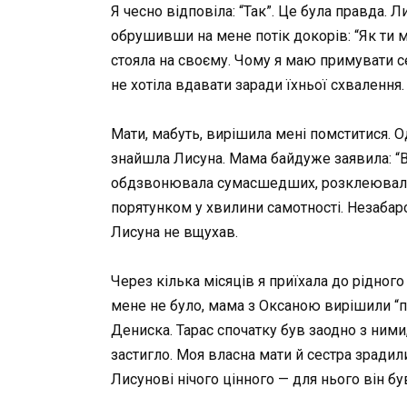
Я чесно відповіла: “Так”. Це була правда.
обрушивши на мене потік докорів: “Як ти 
стояла на своєму. Чому я маю примувати се
не хотіла вдавати заради їхньої схвалення.
Мати, мабуть, вирішила мені помститися. Од
знайшла Лисуна. Мама байдуже заявила: “Він
обдзвонювала сумасшедших, розклеювала о
порятунком у хвилини самотності. Незабаро
Лисуна не вщухав.
Через кілька місяців я приїхала до рідного
мене не було, мама з Оксаною вирішили “по
Дениска. Тарас спочатку був заодно з ними
застигло. Моя власна мати й сестра зрадил
Лисунові нічого цінного — для нього він б