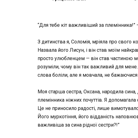
“Для тебе кіт важливіший за племінника!” 
З дитинства я, Соломія, мріяла про свого к
Назвала його Лисун, і він став моїм найкр
просто улюбленцем — він став частиною мо
розуміли, чому він так важливий для мене. 
слова боліли, але я мовчала, не бажаючися
Моя старша сестра, Оксана, народила сина, 
племінника ніжних почуттів. Я допомагала 
Це не приносило радості, лише вимотувало
Його муркотіння, його відданість наповню
важливіша за сина рідної сестри?!”