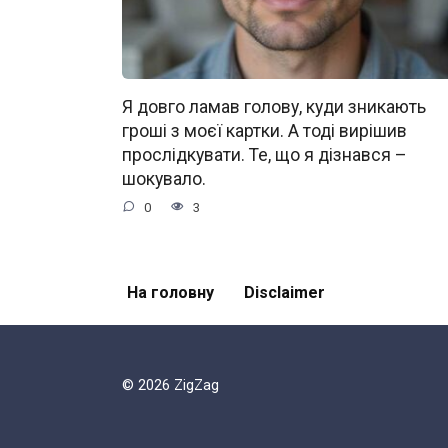
Я довго ламав голову, куди зникають
гроші з моєї картки. А тоді вирішив
прослідкувати. Те, що я дізнався –
шокувало.
0
3
На головну
Disclaimer
© 2026 ZigZag