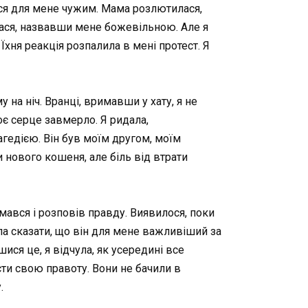
ався для мене чужим. Мама розлютилася,
лася, назвавши мене божевільною. Але я
хня реакція розпалила в мені протест. Я
 на ніч. Вранці, вримавши у хату, я не
Моє серце завмерло. Я ридала,
гедією. Він був моїм другом, моїм
 нового кошеня, але біль від втрати
имався і розповів правду. Виявилося, поки
ла сказати, що він для мене важливіший за
ися це, я відчула, як усередині все
сти свою правоту. Вони не бачили в
.