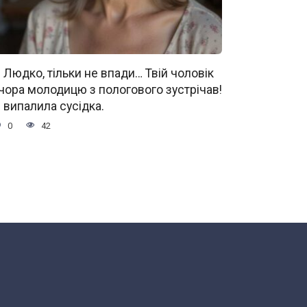
 Людко, тільки не впади… Твій чоловік
чора молодицю з пологового зустрічав!
 випалила сусідка.
0
42