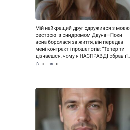
Мій найкращий друг одружився з моєю
сестрою із синдромом Дауна—Поки
вона боролася за життя, він передав
мені контракт і прошепотів: “Тепер ти
дізнаєшся, чому я НАСПРАВДІ обрав її…
0
0