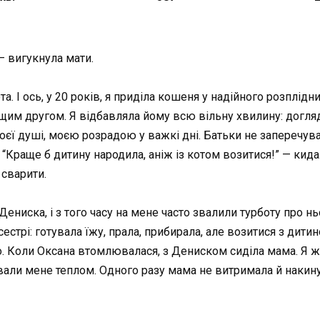
— вигукнула мати.
ота. І ось, у 20 років, я приділа кошеня у надійного розплі
ащим другом. Я відбавляла йому всю вільну хвилину: догляда
єї душі, моєю розрадою у важкі дні. Батьки не заперечува
“Краще б дитину народила, аніж із котом возитися!” — кидал
 сварити.
Дениска, і з того часу на мене часто звалили турботу про нь
сестрі: готувала їжу, прала, прибирала, але возитися з ди
. Коли Оксана втомлювалася, з Дениском сиділа мама. Я ж,
вали мене теплом. Одного разу мама не витримала й накинул