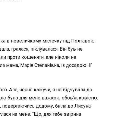
дника в невеличкому містечку під Полтавою.
ла, гралася, піклувалася. Він був не
ли проти кошеняти, але ніколи не
а мама, Марія Степанівна, із досадою. Її
ого. Але, чесно кажучи, я не відчувала до
тиною було для мене важкою обов’язковістю.
 повертаючись додо­му, бігла до Лисуна.
ася на мене: “Що, для тебе звірина