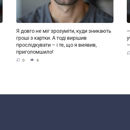
Я довго не міг зрозуміти, куди зникають
–
гроші з картки. А тоді вирішив
у
прослідкувати – і те, що я виявив,
–
приголомшило!
0
6