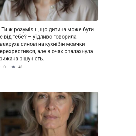
 Ти ж розумієш, що дитина може бути
е від тебе? – уїдливо говорила
векруха синові на кухніВін мовчки
ерехрестився, але в очах спалахнула
рижана рішучість.
0
43