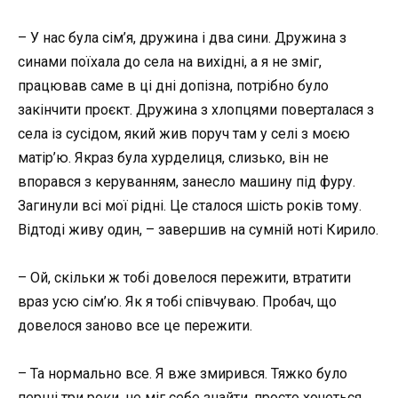
– У нас була сім’я, дружина і два сини. Дружина з
синами поїхала до села на вихідні, а я не зміг,
працював саме в ці дні допізна, потрібно було
закінчити проєкт. Дружина з хлопцями поверталася з
села із сусідом, який жив поруч там у селі з моєю
матір’ю. Якраз була хурделиця, слизько, він не
впорався з керуванням, занесло машину під фуру.
Загинули всі мої рідні. Це сталося шість років тому.
Відтоді живу один, – завершив на сумній ноті Кирило.
– Ой, скільки ж тобі довелося пережити, втратити
враз усю сім’ю. Як я тобі співчуваю. Пробач, що
довелося заново все це пережити.
– Та нормально все. Я вже змирився. Тяжко було
перші три роки, не міг себе знайти, просто хочеться