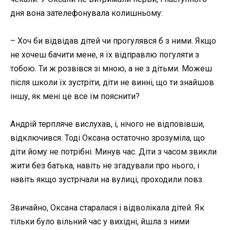
дня вона зателефонувала колишньому:
– Хоч би відвідав дітей чи прогулявся б з ними. Якщо
не хочеш бачити мене, я їх відправлю погуляти з
тобою. Ти ж розвівся зі мною, а не з дітьми. Можеш
після школи їх зустріти, діти не винні, що ти знайшов
іншу, як мені це все їм пояснити?
Андрій терпляче вислухав, і, нічого не відповівши,
відключився. Тоді Оксана остаточно зрозуміла, що
діти йому не потрібні. Минув час. Діти з часом звикли
жити без батька, навіть не згадували про нього, і
навіть якщо зустрічали на вулиці, проходили повз.
Звичайно, Оксана старалася і відволікала дітей. Як
тільки було вільний час у вихідні, йшла з ними