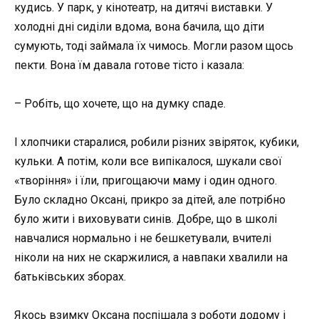
кудись. У парк, у кінотеатр, на дитячі виставки. У
холодні дні сиділи вдома, вона бачила, що діти
сумують, тоді займала їх чимось. Могли разом щось
пекти. Вона їм давала готове тісто і казала:
– Робіть, що хочете, що на думку спаде.
І хлопчики старалися, робили різних звіряток, кубики,
кульки. А потім, коли все випікалося, шукали свої
«творіння» і їли, пригощаючи маму і один одного.
Було складно Оксані, прикро за дітей, але потрібно
було жити і виховувати синів. Добре, що в школі
навчалися нормально і не бешкетували, вчителі
ніколи на них не скаржилися, а навпаки хвалили на
батьківських зборах.
Якось взимку Оксана поспішала з роботи додому і