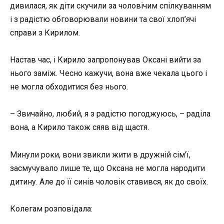
дивилася, як діти скучили за чоловічим спілкуванням
і з радістю обговорювали новини та свої хлоп’ячі
справи з Кирилом.
Настав час, і Кирило запропонував Оксані вийти за
нього заміж. Чесно кажучи, вона вже чекала цього і
не могла обходитися без нього.
– Звичайно, любий, я з радістю погоджуюсь, – раділа
вона, а Кирило також сяяв від щастя.
Минули роки, вони звикли жити в дружній сім’ї,
засмучувало лише те, що Оксана не могла народити
дитину. Але до її синів чоловік ставився, як до своїх.
Колегам розповідала: