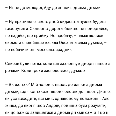
– Ні, не до молодої, йду до жінки з двома дітьми.
– Ну правильно, своїх дітей кидаєш, а чужих будеш
виховувати. Скатертю дорога, більше не повертайся,
не надійся, що прийму. Не пробачу, – намагаючись
якомога спокійніше казала Оксана, а сама думала, –
не побачить він моїх сліз, зрадник.
Сльози були потім, коли він захлопнув двері і пішов з
речами. Коли трохи заспокоїлася, думала:
– Як же так? Мій чоловік пішов до жінки з двома
дітьми, від якої також пішов чоловік до іншої. Дивно,
як усе виходить, всі ми в однаковому положенні. Але
жінка, до якої пішов Андрій, повинна була розуміти,
як це важко залишатися з двома дітьми самій. І це її