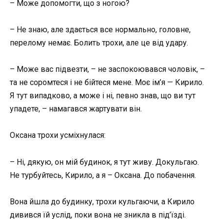
– Може допомогти, що з ногою?
– Не знаю, але здається все нормально, головне,
перелому немає. Болить трохи, але це від удару.
– Може вас підвезти, – не заспокоювався чоловік, –
та не соромтеся і не бійтеся мене. Моє ім’я — Кирило.
Я тут випадково, а може і ні, певно знав, що ви тут
упадете, – намагався жартувати він.
Оксана трохи усміхнулася:
– Ні, дякую, он мій будинок, я тут живу. Докульгаю.
Не турбуйтесь, Кирило, а я – Оксана. До побачення.
Вона йшла до будинку, трохи кульгаючи, а Кирило
дивився їй услід, поки вона не зникла в під’їзді.