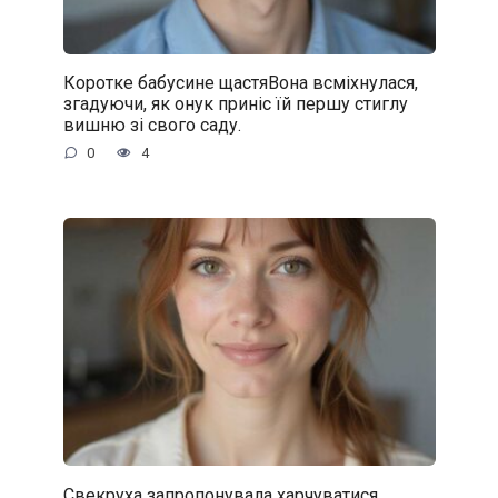
Коротке бабусине щастяВона всміхнулася,
згадуючи, як онук приніс їй першу стиглу
вишню зі свого саду.
0
4
Свекруха запропонувала харчуватися