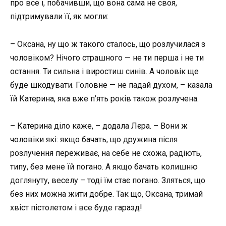
про все і, побачивши, що вона сама не своя,
підтримували її, як могли:
– Оксана, ну що ж такого сталось, що розлучилася з
чоловіком? Нічого страшного — не ти перша і не ти
остання. Ти сильна і виростиш синів. А чоловік ще
буде шкодувати. Головне — не падай духом, – казала
їй Катерина, яка вже п’ять років також розлучена.
– Катерина діло каже, – додала Лєра. – Вони ж
чоловіки які: якщо бачать, що дружина після
розлучення переживає, на себе не схожа, радіють,
типу, без мене їй погано. А якщо бачать колишню
доглянуту, веселу – тоді їм стає погано. Зляться, що
без них можна жити добре. Так що, Оксана, тримай
хвіст пістолетом і все буде гаразд!