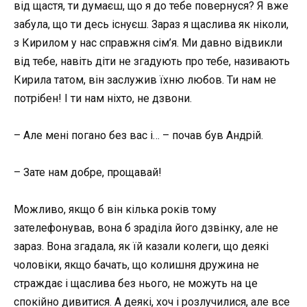
від щастя, ти думаєш, що я до тебе повернуся? Я вже
забула, що ти десь існуєш. Зараз я щаслива як ніколи,
з Кирилом у нас справжня сім’я. Ми давно відвикли
від тебе, навіть діти не згадують про тебе, називають
Кирила татом, він заслужив їхню любов. Ти нам не
потрібен! І ти нам ніхто, не дзвони.
– Але мені погано без вас і… – почав був Андрій.
– Зате нам добре, прощавай!
Можливо, якщо б він кілька років тому
зателефонував, вона б зраділа його дзвінку, але не
зараз. Вона згадала, як їй казали колеги, що деякі
чоловіки, якщо бачать, що колишня дружина не
страждає і щаслива без нього, не можуть на це
спокійно дивитися. А деякі, хоч і розлучилися, але все