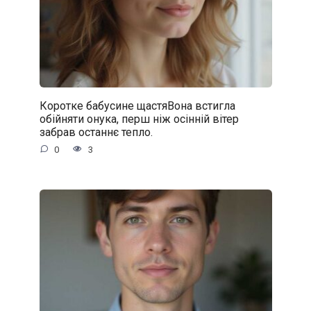
Коротке бабусине щастяВона встигла
обійняти онука, перш ніж осінній вітер
забрав останнє тепло.
0
3