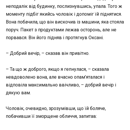
неподалік від будинку, послизнувшись, упала. Того ж
моменту підбіг якийсь чоловік і допоміг їй піднятися.
Вона побачила, що він вискочив із машини, яка стояла
поруч. Пакет з продуктами лежав осторонь, але не
порвався. Він його підняв і протягнув Оксані.
– Добрий вечір, – сказав він привітно.
– Та що ж доброго, якщо я гепнулася, – сказала
невдоволено вона, але вчасно опам’яталася і
відповіла максимально ввічливо, – добрий вечір і
дякую вам.
Чоловік, очевидно, зрозумівши, що їй боляче,
побачивши її зморщене обличчя, запитав: