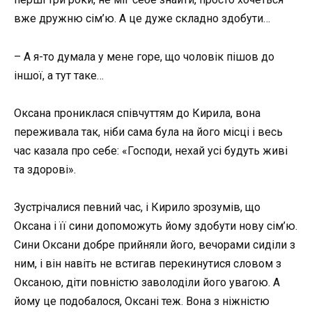
вже дружню сім’ю. А це дуже складно здобути…
– А я-то думала у мене горе, що чоловік пішов до
іншої, а тут таке…
Оксана прониклася співчуттям до Кирила, вона
переживала так, ніби сама була на його місці і весь
час казала про себе: «Господи, нехай усі будуть живі
та здорові».
Зустрічалися певний час, і Кирило зрозумів, що
Оксана і її сини допоможуть йому здобути нову сім’ю.
Сини Оксани добре прийняли його, вечорами сиділи з
ним, і він навіть не встигав перекинутися словом з
Оксаною, діти повністю заволоділи його увагою. А
йому це подобалося, Оксані теж. Вона з ніжністю