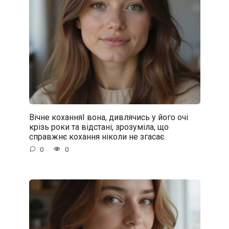
Вічне коханняІ вона, дивлячись у його очі
крізь роки та відстані, зрозуміла, що
справжнє кохання ніколи не згасає.
0
0