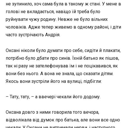
не зупинило, хоч сама була в такому ж стані. У мене в
голові не вкладається, навіщо їй треба було
руйнувати чужу родину. Невже не було вільних
чоловіків. Адже тепер живемо в одному районі, і діти
часто зустрічають Андрія.
Оксані ніколи було думати про себе, сидіти й плакати,
потрібно було дбати про синів. Їхній батько як пішов,
так ні разу не зателефонував їм і не поцікавився, як
вони без нього. А вона не знала, що сказати дітям.
Якось вони зустріли його на вулиці, підбігли:
– Тату, тату, – а ввечері чекали його додому.
Оксана довго з ними говорила того вечора,
відволікала від думок про батька, але вони все одно
чекали. У Оксани не витримали нерви, і наступного