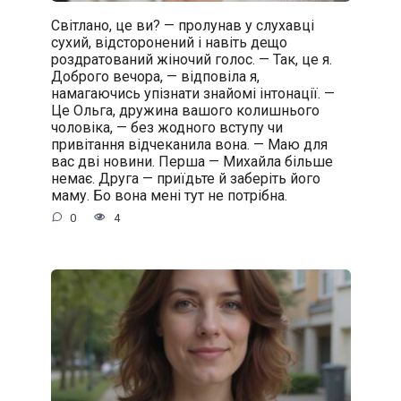
Світлано, це ви? — пролунав у слухавці
сухий, відсторонений і навіть дещо
роздратований жіночий голос. — Так, це я.
Доброго вечора, — відповіла я,
намагаючись упізнати знайомі інтонації. —
Це Ольга, дружина вашого колишнього
чоловіка, — без жодного вступу чи
привітання відчеканила вона. — Маю для
вас дві новини. Перша — Михайла більше
немає. Друга — приїдьте й заберіть його
маму. Бо вона мені тут не потрібна.
0
4