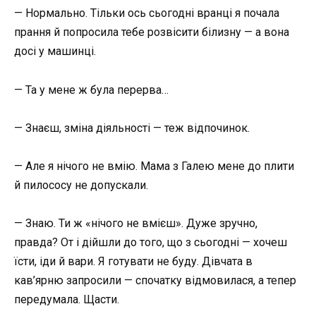
— Нормально. Тільки ось сьогодні вранці я почала
прання й попросила тебе розвісити білизну — а вона
досі у машинці.
— Та у мене ж була перерва…
— Знаєш, зміна діяльності — теж відпочинок.
— Але я нічого не вмію. Мама з Галею мене до плити
й пилососу не допускали.
— Знаю. Ти ж «нічого не вмієш». Дуже зручно,
правда? От і дійшли до того, що з сьогодні — хочеш
їсти, іди й вари. Я готувати не буду. Дівчата в
кав’ярню запросили — спочатку відмовилася, а тепер
передумала. Щасти.