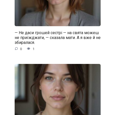
— Не даси грошей сестрі — на свята можеш
не приїжджати, — сказала мати. А я вже й не
збиралася.
0
1