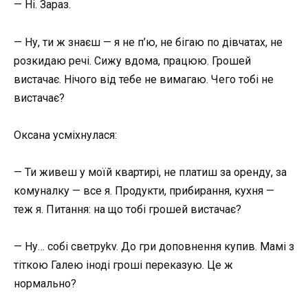
— Ні. Зараз.
— Ну, ти ж знаєш — я не п’ю, не бігаю по дівчатах, не
розкидаю речі. Сижу вдома, працюю. Грошей
вистачає. Нічого від тебе не вимагаю. Чего тобі не
вистачає?
Оксана усміхнулася:
— Ти живеш у моїй квартирі, не платиш за оренду, за
комуналку — все я. Продукти, прибирання, кухня —
теж я. Питання: на що тобі грошей вистачає?
— Ну… собі светрykv. До гри доповнення купив. Мамі з
тіткою Галею іноді гроші переказую. Це ж
нормально?