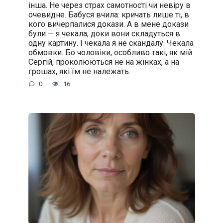
інша. Не через страх самотності чи невіру в
очевидне. Бабуся вчила: кричать лише ті, в
кого вичерпалися докази. А в мене докази
були — я чекала, доки вони складуться в
одну картину. І чекала я не скандалу. Чекала
обмовки. Бо чоловіки, особливо такі, як мій
Сергій, проколюються не на жінках, а на
грошах, які їм не належать.
0
16