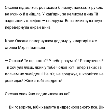
Оксана підвелася, розвісила білизну, показала рукою
на кухню й вийшла. У кав’ярні, за келихом вина, їй
задзвонив телефон — свекруха. Вона вимкнула звук і
перевернула екран вниз.
Коли Оксана повернулася додому, у квартирі вже
стояла Марія Іванівна.
— Оксана! Ти що коїш?! У тебе розум є?! Розлучення?!
Ти хоч уявляєш, який у тебе чоловік?! Тепер таких і з
вогнем не знайдеш! Не п’є, не зраджує, шкарпітки не
розкидає! Жінки тобі заздрять!
Оксана спокійно подивилася на неї:
— Ви говорите, ніби хвалите видресированого пса. Він