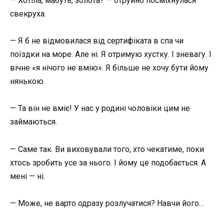
— Хотіла, мабуть, золота? — отруйно посміхнулася
свекруха.
— Я б не відмовилася від сертифіката в спа чи
поїздки на море. Але ні. Я отримую хустку. І зневагу. І
вічне «я нічого не вмію». Я більше не хочу бути йому
нянькою.
— Та він не вміє! У нас у родині чоловіки цим не
займаються.
— Саме так. Ви виховували того, хто чекатиме, поки
хтось зробить усе за нього. І йому це подобається. А
мені — ні.
— Може, не варто одразу розлучатися? Навчи його…