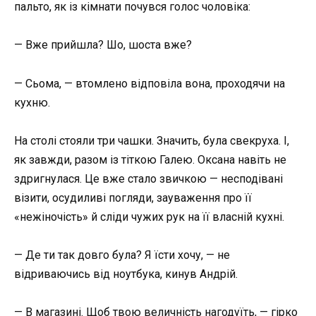
пальто, як із кімнати почувся голос чоловіка:
— Вже прийшла? Шо, шоста вже?
— Сьома, — втомлено відповіла вона, проходячи на
кухню.
На столі стояли три чашки. Значить, була свекруха. І,
як завжди, разом із тіткою Галею. Оксана навіть не
здригнулася. Це вже стало звичкою — несподівані
візити, осудиливі погляди, зауваження про її
«нежіночість» й сліди чужих рук на її власній кухні.
— Де ти так довго була? Я їсти хочу, — не
відриваючись від ноутбука, кинув Андрій.
— В магазині. Щоб твою величність нагодуїть, — гірко