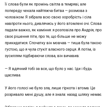
Її слова були як промінь світла в темряві, але
попереду чекала найтяжча битва — розмова з
чоловіком. Я зібрала всю свою хоробрість і сіла
навпроти нього, дивлячись у його втомлені очі. Слова
падали важко, як каміння: я розповіла про Андрія, про
своє рішення піти, про те, що більше не можу
прикидатися. Спочатку він мовчав — тиша була такою
густою, що я чула стукіт власного серця. А потім, із
зусиллям підбираючи слова, він вичавив:
— Я вдячний тобі за все, що було у нас. Іди і будь
щаслива.
У його голосі не було зла, лише гіркота і втома. Це
розривало мені душу, але я знала: назад шляху немає.