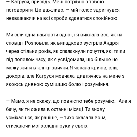
— Катруся, присядь. Мені потрібно з тобою
поговорити. Це важливо, — мій голос здригнувся,
незважаючи на всі спроби здаватися спокійною.
Ми сіли одна навпроти одної, і я виклала все, як на
сповіді. Розповіла, як випадково зустріла Андрія
через стільки років, як спалахнули почуття, які тліли
під попелом часу, як я усвідомила, що більше не
можу жити в клітці звички. Я чекала криків, сліз,
докорів, але Катруся мовчала, дивлячись на мене з
якоюсь дивною сумішшю болю і розуміння.
— Мамо, я не скажу, що повністю тебе розумію… Але я
бачу, як ти ожила в останні місяці. Ти знову
усміхаєшся, як раніше, — тихо сказала вона,
стискаючи мої холодні руки у своїх.