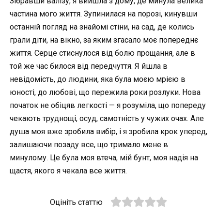
Зібравши валізу, я вийшла з дому, де минула велика
частина мого життя. Зупинилася на порозі, кинувши
останній погляд на знайомі стіни, на сад, де колись
грали діти, на вікно, за яким згасало моє попереднє
життя. Серце стиснулося від болю прощання, але в
той же час билося від передчуття. Я йшла в
невідомість, до людини, яка була моєю мрією в
юності, до любові, що пережила роки розлуки. Нова
початок не обіцяв легкості — я розуміла, що попереду
чекають труднощі, осуд, самотність у чужих очах. Але
душа моя вже зробила вибір, і я зробила крок уперед,
залишаючи позаду все, що тримало мене в
минулому. Це була моя втеча, мій бунт, моя надія на
щастя, якого я чекала все життя.
Оцініть статтю