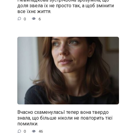
доля звела їх не просто так, а щоб змінити
все їхнє життя.
0
6
Вчасно схаменуласьІ тепер вона твердо
знала, що більше ніколи не повторить тієї
помилки.
0
46