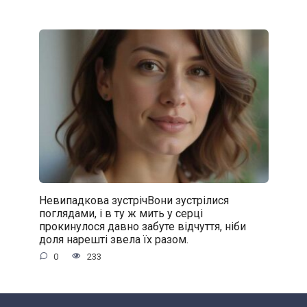
Невипадкова зустрічВони зустрілися
поглядами, і в ту ж мить у серці
прокинулося давно забуте відчуття, ніби
доля нарешті звела їх разом.
0
233