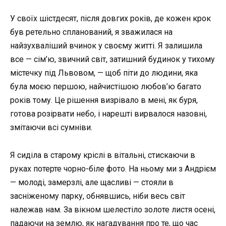
У своїх шістдесят, після довгих років, де кожен крок
був ретельно спланований, я зважилася на
найзухваліший вчинок у своєму житті. Я залишила
все — сім’ю, звичний світ, затишний будинок у тихому
містечку під Львовом, — щоб піти до людини, яка
була моєю першою, найчистішою любов’ю багато
років тому. Це рішення визрівало в мені, як буря,
готова розірвати небо, і нарешті вирвалося назовні,
змітаючи всі сумніви.
Я сиділа в старому кріслі в вітальні, стискаючи в
руках потерте чорно-біле фото. На ньому ми з Андрієм
— молоді, замерзлі, але щасливі — стояли в
засніженому парку, обнявшись, ніби весь світ
належав нам. За вікном шелестіло золоте листя осені,
падаючи на землю, як нагадування про те, що час