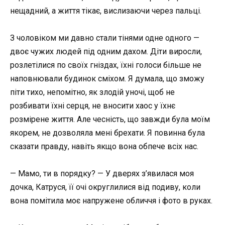
нещадний, а життя тікає, вислизаючи через пальці.
З чоловіком ми давно стали тінями одне одного —
двоє чужих людей під одним дахом. Діти виросли,
розлетілися по своїх гніздах, їхні голоси більше не
наповнювали будинок сміхом. Я думала, що зможу
піти тихо, непомітно, як злодій уночі, щоб не
розбивати їхні серця, не вносити хаос у їхнє
розмірене життя. Але чесність, що завжди була моїм
якорем, не дозволяла мені брехати. Я повинна була
сказати правду, навіть якщо вона обпече всіх нас.
— Мамо, ти в порядку? — У дверях з’явилася моя
дочка, Катруся, її очі округлилися від подиву, коли
вона помітила моє напружене обличчя і фото в руках.