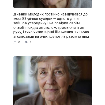
Дивний молодик постійно навідувався до
моєї 83-річної сусідки — одного дня я
зайшов усередину і не повірив своїм
очамВін сидів за столом, тримаючи її за
руку, і тихо читав вірші Шевченка, які вона,
зі сльозами на очах, шепотіла разом із ним.
0
3