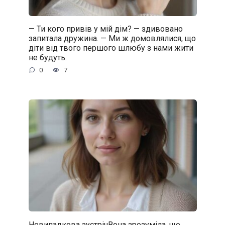
— Ти кого привів у мій дім? — здивовано
запитала дружина. — Ми ж домовлялися, що
діти від твого першого шлюбу з нами жити
не будуть.
0
7
Невипадкова зустрічВона зрозуміла, що