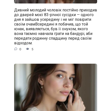
Дивний молодий чоловік постійно приходив
до дверей моєї 83-річної сусідки — одного
дня я зайшов усередину і не міг повірити
своїм очамВсередині я побачив, що той
юнак, виявляється, був її онуком, якого
вона таємно навчала грати на бандурі, аби
передати родинну спадщину перед своїм
відходом.
0
5