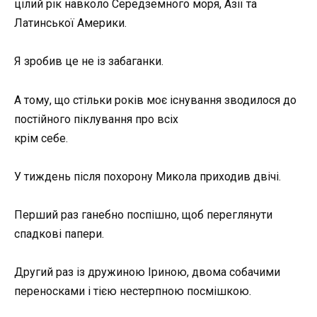
цілий рік навколо Середземного моря, Азії та
Латинської Америки.
Я зробив це не із забаганки.
А тому, що стільки років моє існування зводилося до
постійного піклування про всіх
крім себе.
У тиждень після похорону Микола приходив двічі.
Перший раз ганебно поспішно, щоб переглянути
спадкові папери.
Другий раз із дружиною Іриною, двома собачими
переносками і тією нестерпною посмішкою.