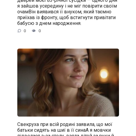
дверей моєї 83-річної сусідки — одного дня
я зайшов усередину і не міг повірити своїм
очамВін виявився її внуком, який таємно
приїхав із фронту, щоб встигнути привітати
бабусю з днем народження.
0
0
Свекруха при всій родині заявила, що мої
батьки сидять на шиї в її синаА я мовчки
підвелася з-за столу, взяла дітей за руки й