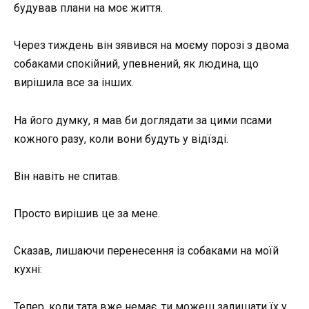
будував плани на моє життя.
Через тиждень він зявився на моєму порозі з двома
собаками спокійний, упевнений, як людина, що
вирішила все за інших.
На його думку, я мав би доглядати за цими псами
кожного разу, коли вони будуть у відїзді.
Він навіть не спитав.
Просто вирішив це за мене.
Сказав, лишаючи перенесення із собаками на моїй
кухні:
Тепер, коли тата вже немає, ти можеш залишати їх у