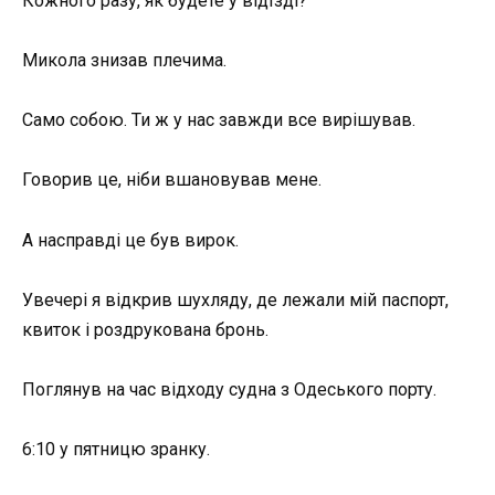
Кожного разу, як будете у відїзді?
Микола знизав плечима.
Само собою. Ти ж у нас завжди все вирішував.
Говорив це, ніби вшановував мене.
А насправді це був вирок.
Увечері я відкрив шухляду, де лежали мій паспорт,
квиток і роздрукована бронь.
Поглянув на час відходу судна з Одеського порту.
6:10 у пятницю зранку.