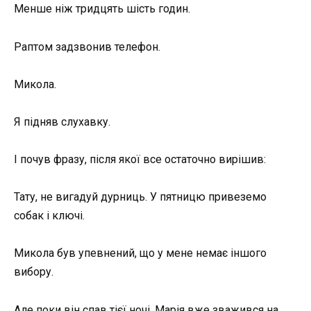
Менше ніж тридцять шість годин.
Раптом задзвонив телефон.
Микола.
Я підняв слухавку.
І почув фразу, після якої все остаточно вирішив:
Тату, не вигадуй дурниць. У пятницю привеземо
собак і ключі.
Микола був упевнений, що у мене немає іншого
вибору.
Але поки він спав тієї ночі, Марія вже зважився на