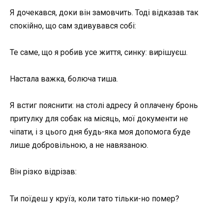
Я дочекався, доки він замовчить. Тоді відказав так
спокійно, що сам здивувався собі:
Те саме, що я робив усе життя, синку: вирішуєш.
Настала важка, болюча тиша.
Я встиг пояснити: на столі адресу й оплачену бронь
притулку для собак на місяць, мої документи не
чіпати, і з цього дня будь-яка моя допомога буде
лише добровільною, а не навязаною.
Він різко відрізав:
Ти поїдеш у круїз, коли тато тільки-но помер?