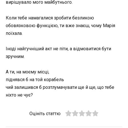
вирішувало мого майбутнього.
Коли тебе намагалися зробити безликою
обовязковою функцією, ти вже знаєш, чому Марія
поїхала.
Іноді найгучніший акт не піти, а відмовитися бути
зручним.
А ти, на моєму місці,
піднявся б на той корабель
чий залишився б розтлумачувати ще й ще, що тебе
ніхто не чує?
Оцініть статтю