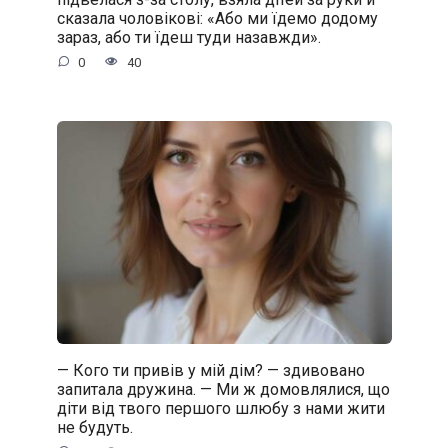
сказала чоловікові: «Або ми їдемо додому
зараз, або ти їдеш туди назавжди».
0
40
— Кого ти привів у мій дім? — здивовано
запитала дружина. — Ми ж домовлялися, що
діти від твого першого шлюбу з нами жити
не будуть.