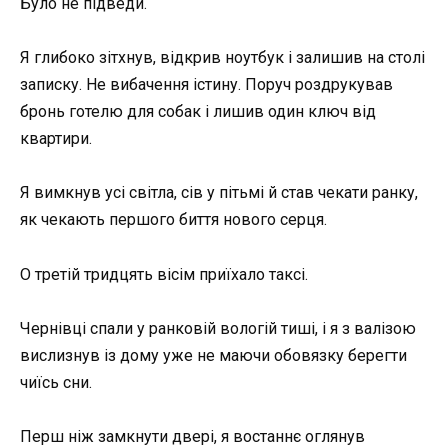
Було не підведи.
Я глибоко зітхнув, відкрив ноутбук і залишив на столі
записку. Не вибачення істину. Поруч роздрукував
бронь готелю для собак і лишив один ключ від
квартири.
Я вимкнув усі світла, сів у пітьмі й став чекати ранку,
як чекають першого биття нового серця.
О третій тридцять вісім приїхало таксі.
Чернівці спали у ранковій вологій тиші, і я з валізою
вислизнув із дому уже не маючи обовязку берегти
чиїсь сни.
Перш ніж замкнути двері, я востаннє оглянув