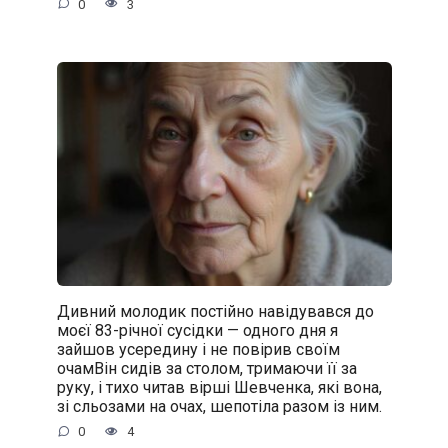
0
3
Дивний молодик постійно навідувався до
моєї 83-річної сусідки — одного дня я
зайшов усередину і не повірив своїм
очамВін сидів за столом, тримаючи її за
руку, і тихо читав вірші Шевченка, які вона,
зі сльозами на очах, шепотіла разом із ним.
0
4