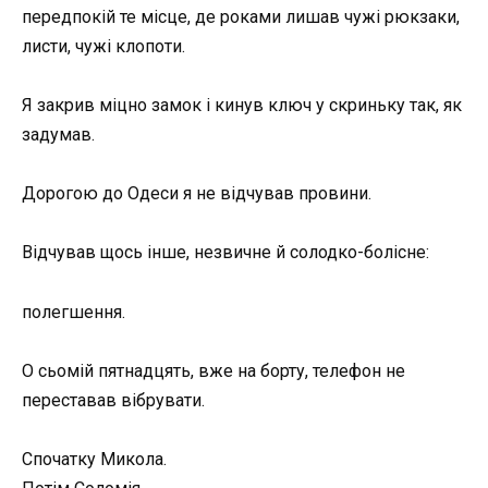
передпокій те місце, де роками лишав чужі рюкзаки,
листи, чужі клопоти.
Я закрив міцно замок і кинув ключ у скриньку так, як
задумав.
Дорогою до Одеси я не відчував провини.
Відчував щось інше, незвичне й солодко-болісне:
полегшення.
О сьомій пятнадцять, вже на борту, телефон не
переставав вібрувати.
Спочатку Микола.