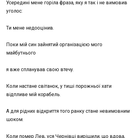
Усередині мене горіла фраза, яку я так і не вимовив
уголос:
Ти мене недооцінив.
Поки мій син зайнятий організацією мого
майбутнього
я вже спланував свою втечу.
Коли настане світанок, у тиші порожньої хати
відпливе мій корабель.
А для рідних відкриття того ранку стане невимовним
шоком.
Коли помер Лев, уся Чернівці вирішили, що вдова,