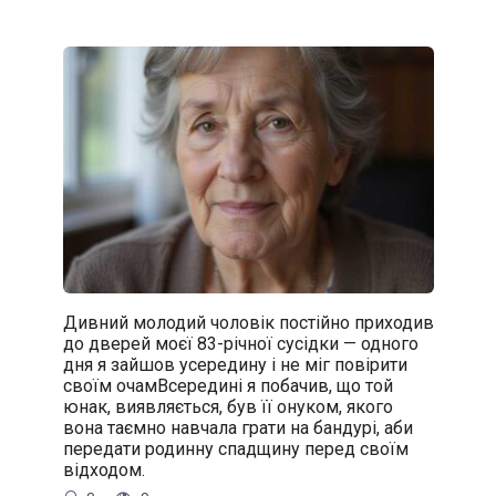
Дивний молодий чоловік постійно приходив
до дверей моєї 83-річної сусідки — одного
дня я зайшов усередину і не міг повірити
своїм очамВсередині я побачив, що той
юнак, виявляється, був її онуком, якого
вона таємно навчала грати на бандурі, аби
передати родинну спадщину перед своїм
відходом.