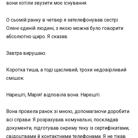
вони хотіли звузити моє існування.
О сьомій ранку в четвер я зателефонував сестрі
Олені єдиній людині, з якою можна було говорити
абсолютно щиро. Я сказав:
Завтра вирушаю.
Коротка тиша, а тоді щасливий, трохи недовірливий
смішок.
Нарешті, Марія! відповіла вона. Нарешті.
Вона провела ранок зі мною, допомагаючи доробити
всі справи. Я розрахував комунальні, поскладав
документи, підготував окрему теку із сертифікатами,
свідоцтвами й контактними телефонами. Я не тікав