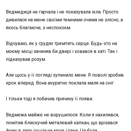
Ведмедиця не гарчала і не показувала ікла. Просто
дивилася на мене своїми темними очима не злісно, а
якось благаюче, з неспокоєм.
Відчуваю, як у грудях тремтить серце. Будь-хто на
моєму місці зачиняв би двері і ховався в хаті. Так і
підказував розум.
Але щось у її погляді зупинило мене. Я поволі зробив
крок вперед. Вона акуратно поклала маля на сніг.
І тільки тоді я побачив причину її появи.
Ведмежа майже не ворушилося. Коли я нахилився,
помітив блискучий металевий капкан, що врізався
йому в лапу суцільна кров і рана. Це була