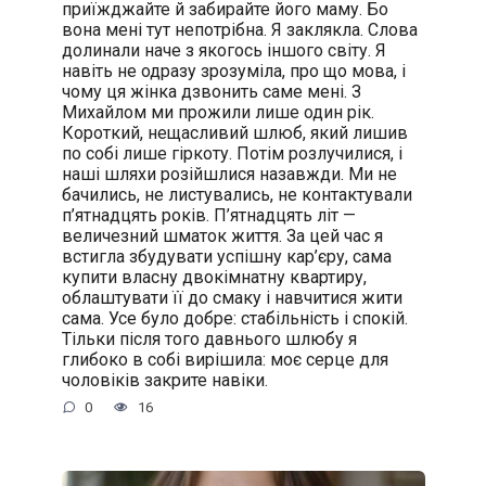
приїжджайте й забирайте його маму. Бо
вона мені тут непотрібна. Я заклякла. Слова
долинали наче з якогось іншого світу. Я
навіть не одразу зрозуміла, про що мова, і
чому ця жінка дзвонить саме мені. З
Михайлом ми прожили лише один рік.
Короткий, нещасливий шлюб, який лишив
по собі лише гіркоту. Потім розлучилися, і
наші шляхи розійшлися назавжди. Ми не
бачились, не листувались, не контактували
п’ятнадцять років. П’ятнадцять літ —
величезний шматок життя. За цей час я
встигла збудувати успішну кар’єру, сама
купити власну двокімнатну квартиру,
облаштувати її до смаку і навчитися жити
сама. Усе було добре: стабільність і спокій.
Тільки після того давнього шлюбу я
глибоко в собі вирішила: моє серце для
чоловіків закрите навіки.
0
16