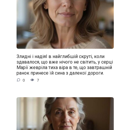
Злидні і надіяІ в найглибшій скруті, коли
здавалося, що вже нічого не світить, у серці
Марії жевріла тиха віра в те, що завтрашній
ранок принесе їй сина з далекої дороги.
0
7