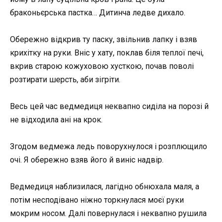
браконьєрська пастка… Дитинча ледве дихало.
Обережно відкрив ту паску, звільнив лапку і взяв
крихітку на руки. Вніс у хату, поклав біля теплої печі,
вкрив старою кожуховою хусткою, почав поволі
розтирати шерсть, аби зігріти.
Весь цей час ведмедиця неквапно сиділа на порозі й
не відходила ані на крок.
Згодом ведмежа ледь поворухнулося і розплющило
очі. Я обережно взяв його й виніс надвір.
Ведмедиця наблизилася, лагідно обнюхала маля, а
потім несподівано ніжно торкнулася моєї руки
мокрим носом. Далі повернулася і неквапно рушила