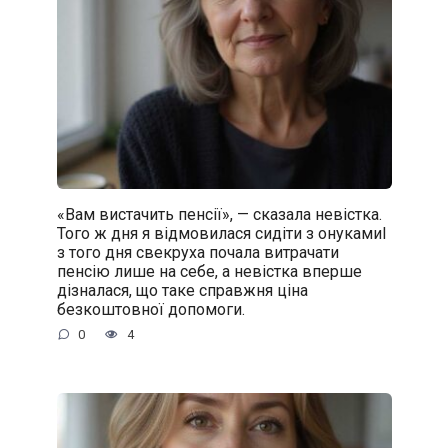
«Вам вистачить пенсії», — сказала невістка.
Того ж дня я відмовилася сидіти з онукамиІ
з того дня свекруха почала витрачати
пенсію лише на себе, а невістка вперше
дізналася, що таке справжня ціна
безкоштовної допомоги.
0
4