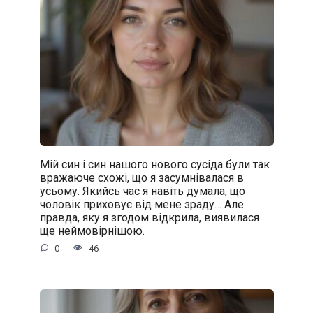
Мій син і син нашого нового сусіда були так
вражаюче схожі, що я засумнівалася в
усьому. Якийсь час я навіть думала, що
чоловік приховує від мене зраду… Але
правда, яку я згодом відкрила, виявилася
ще неймовірнішою.
0
46