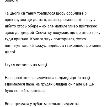
обійстя.
Та цього світанку трапилося щось особливе. Я
прокинувся ще до того, як загоралися зорі, і почув,
нібито хтось обережно, але наполегливо притискає
щось до дверей. Спочатку подумав, що це вітер гілку
туди пригнав. Коли ж звук повторився, хутко
натягнув теплий кожух, підійшов і тихенько прочинив
двері.
І тут я остовпів на місці.
На порозі стояла величезна ведмедиця. Із пащі
здіймалася пара, на грудях блищав сніг але це ще
було не найголовніше.
Вона тримала у зубах маленьке ведмежа.