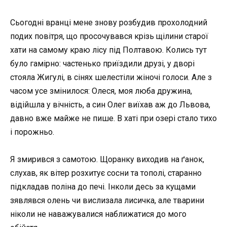
Сьогодні вранці мене знову розбудив прохолодний
подих повітря, що просочувався крізь щілини старої
хати на самому краю лісу під Полтавою. Колись тут
було гамірно: частенько приїздили друзі, у дворі
стояла Жигулі, в сінях шелестіли жіночі голоси. Але з
часом усе змінилося: Олеся, моя люба дружина,
відійшла у вічність, а син Олег виїхав аж до Львова,
давно вже майже не пише. В хаті при озері стало тихо
і порожньо.
Я змирився з самотою. Щоранку виходив на ґанок,
слухав, як вітер розхитує сосни та тополі, старанно
підкладав поліна до печі. Інколи десь за кущами
зявлявся олень чи вислизала лисичка, але тварини
ніколи не наважувалися наближатися до мого