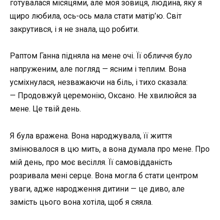
готувалася місяцями, але моя зовиця, людина, яку я
щиро любила, ось-ось мала стати матір’ю. Світ
закрутився, і я не знала, що робити.
Раптом Ганна підняла на мене очі. Її обличчя було
напруженим, але погляд — ясним і теплим. Вона
усміхнулася, незважаючи на біль, і тихо сказала:
— Продовжуй церемонію, Оксано. Не хвилюйся за
мене. Це твій день.
Я була вражена. Вона народжувала, її життя
змінювалося в цю мить, а вона думала про мене. Про
мій день, про моє весілля. Її самовідданість
розривала мені серце. Вона могла б стати центром
уваги, адже народження дитини — це диво, але
замість цього вона хотіла, щоб я сяяла.