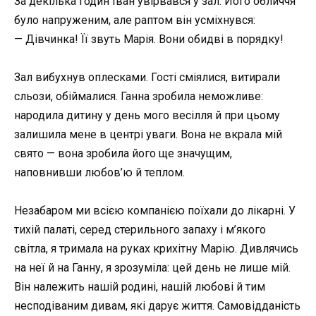
За декілька годин Іван увірвався у зал. Його обличчя
було напруженим, але раптом він усміхнувся:
— Дівчинка! Її звуть Марія. Вони обидві в порядку!
Зал вибухнув оплесками. Гості сміялися, витирали
сльози, обіймалися. Ганна зробила неможливе:
народила дитину у день мого весілля й при цьому
залишила мене в центрі уваги. Вона не вкрала мій
свято — вона зробила його ще значущим,
наповнивши любов’ю й теплом.
Незабаром ми всією компанією поїхали до лікарні. У
тихій палаті, серед стерильного запаху і м’якого
світла, я тримала на руках крихітну Марію. Дивлячись
на неї й на Ганну, я зрозуміла: цей день не лише мій.
Він належить нашій родині, нашій любові й тим
несподіваним дивам, які дарує життя. Самовідданість