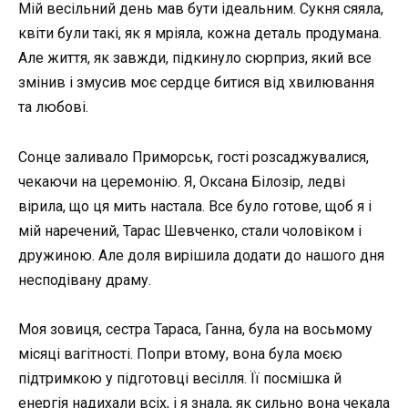
Мій весільний день мав бути ідеальним. Сукня сяяла,
квіти були такі, як я мріяла, кожна деталь продумана.
Але життя, як завжди, підкинуло сюрприз, який все
змінив і змусив моє сердце битися від хвилювання
та любові.
Сонце заливало Приморськ, гості розсаджувалися,
чекаючи на церемонію. Я, Оксана Білозір, ледві
вірила, що ця мить настала. Все було готове, щоб я і
мій наречений, Тарас Шевченко, стали чоловіком і
дружиною. Але доля вирішила додати до нашого дня
несподівану драму.
Моя зовиця, сестра Тараса, Ганна, була на восьмому
місяці вагітності. Попри втому, вона була моєю
підтримкою у підготовці весілля. Її посмішка й
енергія надихали всіх, і я знала, як сильно вона чекала