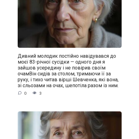
Дивний молодик постійно навідувався до
моєї 83-річної сусідки — одного дня я
зайшов усередину і не повірив своїм
очамВін сидів за столом, тримаючи її за
руку, і тихо читав вірші Шевченка, які вона,
зі сльозами на очах, шепотіла разом із ним.
0
3