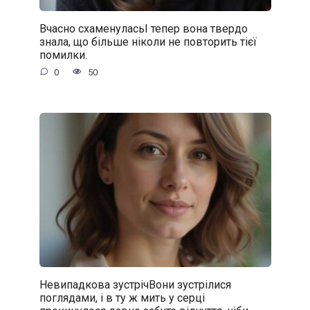
Вчасно схаменуласьІ тепер вона твердо
знала, що більше ніколи не повторить тієї
помилки.
0
50
Невипадкова зустрічВони зустрілися
поглядами, і в ту ж мить у серці