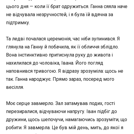
цього дня — коли її брат одружиться. Ганна сяяла наче
не відчувала незручностей, і я була їй вдячна за
підтримку.
Та ледві почалася церемонія, час ніби зупинився. Я
глянула на Ганну й побачила, як її обличчя зблідло.
Вона інстинктивно притиснула руку до живота і
нахилилася до чоловіка, Івана. Його погляд
наповнився тривогою. Я відразу зрозуміла: щось не
так. Ганна народжує. Прямо зараз, посеред мого
весілля.
Моє серце завмерло. Зал затамував подих, гості
перезиралися, відчуваючи напругу. Іван підбіг до
дружини, щось шепочучи, намагаючись зрозуміти, що
робити. Я завмерла. Це був мій день, мить, до якої я