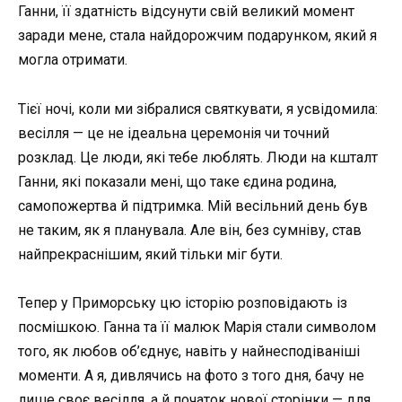
Ганни, її здатність відсунути свій великий момент
заради мене, стала найдорожчим подарунком, який я
могла отримати.
Тієї ночі, коли ми зібралися святкувати, я усвідомила:
весілля — це не ідеальна церемонія чи точний
розклад. Це люди, які тебе люблять. Люди на кшталт
Ганни, які показали мені, що таке єдина родина,
самопожертва й підтримка. Мій весільний день був
не таким, як я планувала. Але він, без сумніву, став
найпрекраснішим, який тільки міг бути.
Тепер у Приморську цю історію розповідають із
посмішкою. Ганна та її малюк Марія стали символом
того, як любов об’єднує, навіть у найнесподіваніші
моменти. А я, дивлячись на фото з того дня, бачу не
лише своє весілля, а й початок нової сторінки — для