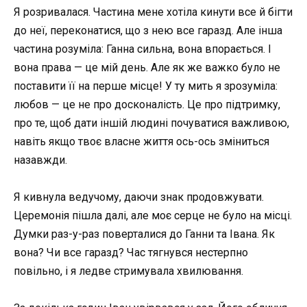
Я розривалася. Частина мене хотіла кинути все й бігти
до неї, переконатися, що з нею все гаразд. Але інша
частина розуміла: Ганна сильна, вона впорається. І
вона права — це мій день. Але як же важко було не
поставити її на перше місце! У ту мить я зрозуміла:
любов — це не про досконалість. Це про підтримку,
про те, щоб дати іншій людині почуватися важливою,
навіть якщо твоє власне життя ось-ось зміниться
назавжди.
Я кивнула ведучому, даючи знак продовжувати.
Церемонія пішла далі, але моє серце не було на місці.
Думки раз-у-раз поверталися до Ганни та Івана. Як
вона? Чи все гаразд? Час тягнувся нестерпно
повільно, і я ледве стримувала хвилювання.