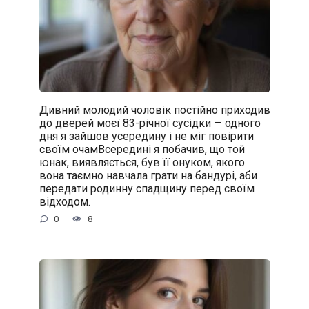
Дивний молодий чоловік постійно приходив
до дверей моєї 83-річної сусідки — одного
дня я зайшов усередину і не міг повірити
своїм очамВсередині я побачив, що той
юнак, виявляється, був її онуком, якого
вона таємно навчала грати на бандурі, аби
передати родинну спадщину перед своїм
відходом.
0
8