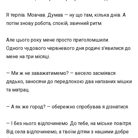
Я терпів. Мовчав. Думав — ну що там, кілька днів. А
потім знову робота, спокій, звичний ритм.
Але цього року мене просто приголомшили.
Одного чудового червневого дня родичі з’явилися до
мене на три місяці.
— Ми ж не заважатимемо? — весело засміявся
дядько, заносячи до передпокою два напханих мішки
та матрац.
— А як же город? — обережно спробував я дізнатися.
— І без нього відпочинемо. До тебе, на міське повітря.
Від села відпочинемо, а твоїм дітям з нашими добре