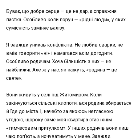
Буває, що добре серце — це не дар, а справжня
пастка. Особливо коли поруч — «рідні люди», у яких
сумісність заміняє валізу.
Я завжди уникав конфліктів. Не любив сварки, не
вмів говорити «ні» і намагався всім догодити.
Особливо родичам. Хоча більшість з них — не
найближчі. Але ж у нас, як кажуть, «родина — це
святе».
Вони живуть у селі під Житомиром. Коли
закінчуються сільські клопоти, вся родина збирається
й їде до міста. І, начебто за якоюсь негласною
угодою, щороку саме моя квартира стає їхнім
«тимчасовим притулком». У інших родичів вони лиш
чаю поп’ють, а ночуватимуть у мене. Завжди.