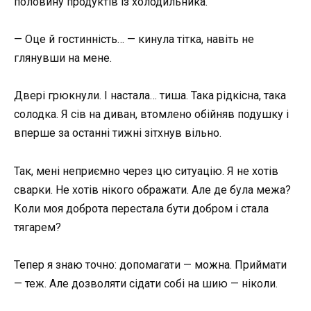
половину продуктів із холодильника.
— Оце й гостинність… — кинула тітка, навіть не
глянувши на мене.
Двері грюкнули. І настала… тиша. Така рідкісна, така
солодка. Я сів на диван, втомлено обійняв подушку і
вперше за останні тижні зітхнув вільно.
Так, мені неприємно через цю ситуацію. Я не хотів
сварки. Не хотів нікого ображати. Але де була межа?
Коли моя доброта перестала бути добром і стала
тягарем?
Тепер я знаю точно: допомагати — можна. Приймати
— теж. Але дозволяти сідати собі на шию — ніколи.