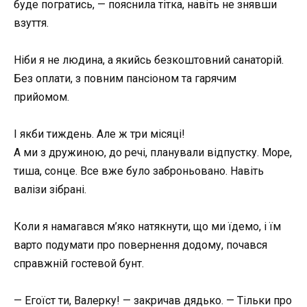
буде погратись, — пояснила тітка, навіть не знявши
взуття.
Ніби я не людина, а якийсь безкоштовний санаторій.
Без оплати, з повним пансіоном та гарячим
прийомом.
І якби тиждень. Але ж три місяці!
А ми з дружиною, до речі, планували відпустку. Море,
тиша, сонце. Все вже було заброньовано. Навіть
валізи зібрані.
Коли я намагався м’яко натякнути, що ми їдемо, і їм
варто подумати про повернення додому, почався
справжній гостевой бунт.
— Егоїст ти, Валерку! — закричав дядько. — Тільки про