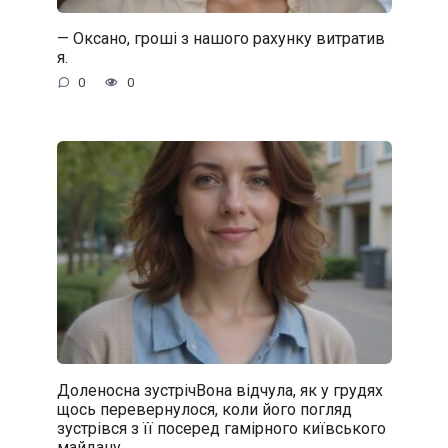
— Оксано, гроші з нашого рахунку витратив
я.
0
0
Доленосна зустрічВона відчула, як у грудях
щось перевернулося, коли його погляд
зустрівся з її посеред гамірного київського
майдану.