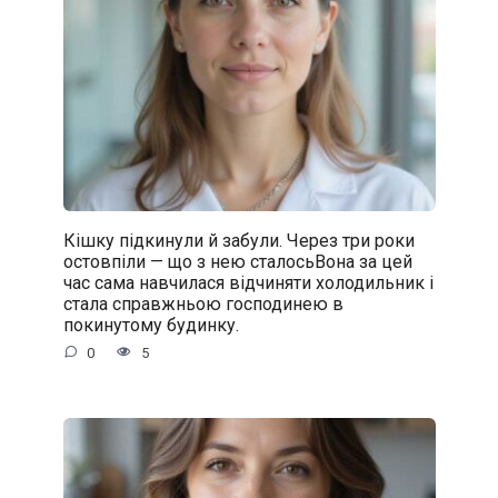
Кішку підкинули й забули. Через три роки
остовпіли — що з нею сталосьВона за цей
час сама навчилася відчиняти холодильник і
стала справжньою господинею в
покинутому будинку.
0
5