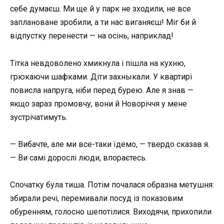
себе думаєш. Ми ще й у парк не зходили, не все
заплановане зробили, а ти нас виганяєш! Міг би й
відпустку перенести — на осінь, наприклад!
Тітка невдоволено хмикнула і пішла на кухню,
грюкаючи шафками. Діти захныкали. У квартирі
повисла напруга, ніби перед бурею. Але я знав —
якщо зараз промовчу, вони й Новоріччя у мене
зустрічатимуть.
— Вибачте, але ми все-таки їдемо, — твердо сказав я.
— Ви самі дорослі люди, впораєтесь.
Спочатку була тиша. Потім почалася образна метушня:
збирали речі, перемивали посуд із показовим
обуренням, голосно шепотілися. Виходячи, прихопили