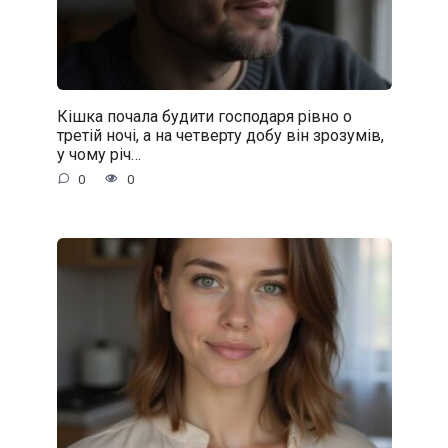
Кішка почала будити господаря рівно о
третій ночі, а на четверту добу він зрозумів,
у чому річ…
0
0