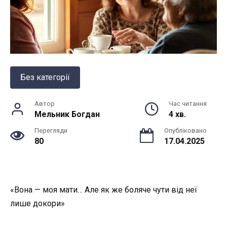
Без категорії
Автор
Час читання
Мельник Богдан
4 хв.
Перегляди
Опубліковано
80
17.04.2025
«Вона — моя мати… Але як же боляче чути від неї
лише докори»