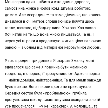
Мені сорок один. І нібито я вже давно доросла,
самостійна жінка з чоловіком, дітьми, роботою,
домом. Але всередині — та сама дівчинка, що колись
дивилася в очі матері, сподіваючись почути щось
тепле, ласкаве, підбадьорливе. Хоч раз. Хоч слово.
Хоч натяк на те, що вона мною пишається. Та ні… І
через усі ці роки я продовжую жити з цією палючою
раною — з болем від матерівної нерозуміної любові.
У нас в родині три доньки. Я старша. Змалку мені
здавалося, що саме я повинна бути маминою
гордістю, її опорою, її «розумницею». Адже я перша
— найсвідоміша, найстаранніша. Та для мами завжди
було інакше. Вона ніколи цього не приховувала.
Середня сестра була «проблемною», грубила,
прогулювала школу, влаштовувала скандали, але їй
усе пробачалося — «у неї характер». А молодша… та