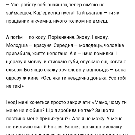
— Усе, роботу собі знайшла, тепер сім’єю не
займаєшся. Кар’єристка пуста! Та й взагалі — ти як
працівник нікчемна, нічого толком не вмієш.
А потім — по колу. Порівняння. Знову. І знову.
Молодша — красуня. Середня — молодець, чоловіка
привабила, життя непогане. А я — наче помилка. І
щоразу я мовчу. Я стискаю губи, опускаю очі, ковтаю
сльози. Бо якщо скажу хоч слово у відповідь — вона
одразу ж кине: «Ось яка ти невдячна донька. Усе тобі
не так!»
Іноді мені хочеться просто закричати: «Мамо, чому ти
мене не любиш? Що я зробила не так? За що ти
постійно мене принижуєш?» Але я не можу. У мене
не вистачає сил. Я боюся. Боюся, що якщо вискажу
все, що накопичилося за ці роки — вона відвернеться