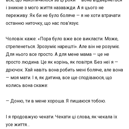
і зникне з мого життя назавжди. А я цього не
переживу. Як би не було боляче — я не хоти втрачати
останню ниточку, що нас пов’язує.
Чоловік каже: «Пора було вже все викласти. Може,
стрепенеться. Зрозуміє нарешті». Але він не розуміє.
Для нього все просто. А для мене мама — це не
просто людина. Це як корінь, як повітря. Без неї я —
дрючок. Хай навіть вона робить мені боляче, але вона
— моя мати. І я, як дитина, все ще сподіваюся, що
колись вона скаже:
— Доню, ти в мене хороша. Я пишаюся тобою.
І я продовжую чекати. Чекати ці слова, як чекала їх
усе життя…