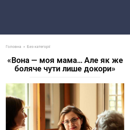
Головна
»
Без категорії
«Вона — моя мама… Але як же
боляче чути лише докори»