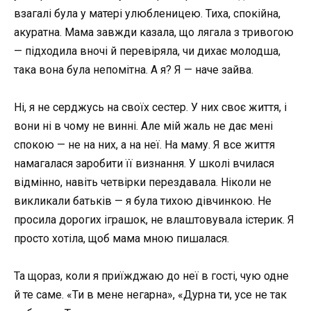
взагалі була у матері улюбленицею. Тиха, спокійна,
акуратна. Мама завжди казала, що лягала з тривогою
— підходила вночі й перевіряла, чи дихає молодша,
така вона була непомітна. А я? Я — наче зайва.
Ні, я не серджусь на своїх сестер. У них своє життя, і
вони ні в чому не винні. Але мій жаль не дає мені
спокою — не на них, а на неї. На маму. Я все життя
намагалася заробити її визнання. У школі вчилася
відмінно, навіть четвірки перездавала. Ніколи не
викликали батьків — я була тихою дівчинкою. Не
просила дорогих іграшок, не влаштовувала істерик. Я
просто хотіла, щоб мама мною пишалася.
Та щораз, коли я приїжджаю до неї в гості, чую одне
й те саме. «Ти в мене негарна», «Дурна ти, усе не так