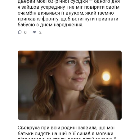
дверей моєї 83-річної сусідки — одного дня
я зайшов усередину і не міг повірити своїм
очамВін виявився її внуком, який таємно
приїхав із фронту, щоб встигнути привітати
бабусю з днем народження.
0
2
Свекруха при всій родині заявила, що мої
батьки сидять на шиї в її синаА я мовчки