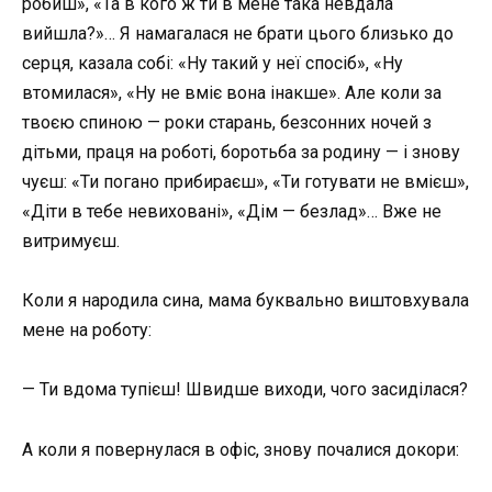
робиш», «Та в кого ж ти в мене така невдала
вийшла?»… Я намагалася не брати цього близько до
серця, казала собі: «Ну такий у неї спосіб», «Ну
втомилася», «Ну не вміє вона інакше». Але коли за
твоєю спиною — роки старань, безсонних ночей з
дітьми, праця на роботі, боротьба за родину — і знову
чуєш: «Ти погано прибираєш», «Ти готувати не вмієш»,
«Діти в тебе невиховані», «Дім — безлад»… Вже не
витримуєш.
Коли я народила сина, мама буквально виштовхувала
мене на роботу:
— Ти вдома тупієш! Швидше виходи, чого засиділася?
А коли я повернулася в офіс, знову почалися докори: