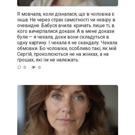
Я мовчала, коли дізналася, що в чоловіка є
інша. Не через страх самотності чи невіру в
очевидне. Бабуся вчила: кричать лише ті, в
кого вичерпалися докази. А в мене докази
були — я чекала, доки вони складуться в
одну картину. І чекала я не скандалу. Чекала
обмовки. Бо чоловіки, особливо такі, як мій
Сергій, проколюються не на жінках, а на
грошах, які їм не належать.
0
0