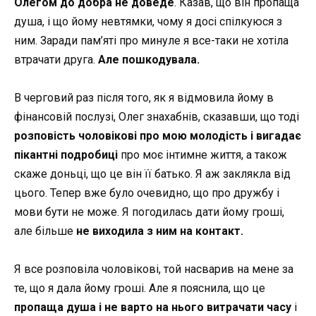
Олегом до добра не доведе
. Казав, що він пропаща
душа, і що йому невтямки, чому я досі спілкуюся з
ним. Заради пам’яті про минуле я все-таки не хотіла
втрачати друга.
Але пошкодувала.
В черговий раз після того, як я відмовила йому в
фінансовій послузі, Олег знахабнів, сказавши, що тоді
розповість чоловікові про мою молодість і вигадає
пікантні подробиці
про моє інтимне життя, а також
скаже доньці, що це він її батько. Я аж заклякла від
цього. Тепер вже було очевидно, що про дружбу і
мови бути не може. Я погодилась дати йому гроші,
але більше
не виходила з ним на контакт.
Я все розповіла чоловікові, той насварив на мене за
те, що я дала йому гроші. Але я пояснила, що це
пропаща душа і не варто на нього витрачати часу
і