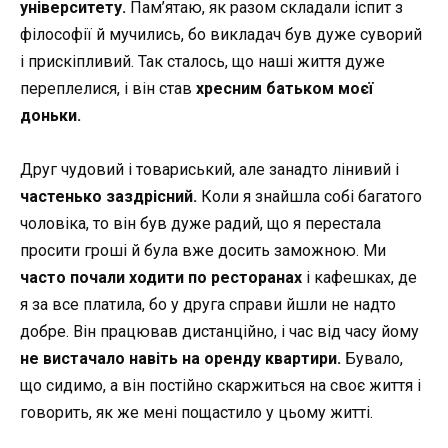
університету.
Пам’ятаю, як разом складали іспит з
філософії й мучились, бо викладач був дуже суворий
і прискіпливий. Так сталось, що наші життя дуже
переплелися, і він став
хресним батьком моєї
доньки.
Друг чудовий і товариський, але занадто лінивий і
частенько заздрісний.
Коли я знайшла собі багатого
чоловіка, то він був дуже радий, що я перестала
просити гроші й була вже досить заможною. Ми
часто почали ходити по ресторанах
і кафешках, де
я за все платила, бо у друга справи йшли не надто
добре. Він працював дистанційно, і час від часу йому
не вистачало навіть на оренду квартири.
Бувало,
що сидимо, а він постійно скаржиться на своє життя і
говорить, як же мені пощастило у цьому житті.