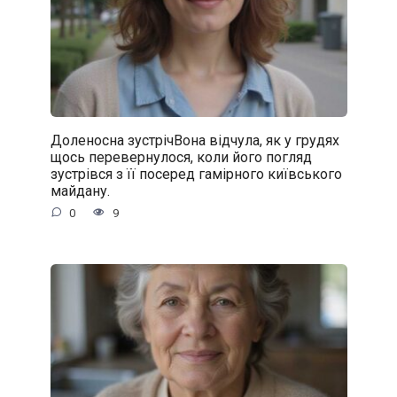
Доленосна зустрічВона відчула, як у грудях
щось перевернулося, коли його погляд
зустрівся з її посеред гамірного київського
майдану.
0
9