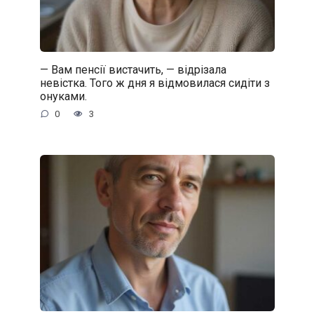
— Вам пенсії вистачить, — відрізала
невістка. Того ж дня я відмовилася сидіти з
онуками.
0
3