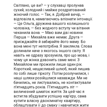
Світлано, це ви? — у слухавці пролунав
сухий, холодний і майже роздратований
жіночий голос. — Так, я. Добрий вечір, —
відповіла я, намагаючись впізнати інтонації.
— Це Ольга, дружина вашого колишнього
чоловіка, — без жодного вступу чи вітання
чеканила вона. — Маю вам дві новини.
Перша — Михайла вже немає. Друга —
приїжджайте й забирайте його маму. Бо
вона мені тут непотрібна. Я заклякла. Слова
долинали наче з якогось іншого світу. Я
навіть не одразу зрозуміла, про що мова, і
чому ця жінка дзвонить саме мені. З
Михайлом ми прожили лише один рік.
Короткий, нещасливий шлюб, який лишив
по собі лише гіркоту. Потім розлучилися, і
наші шляхи розійшлися назавжди. Ми не
бачились, не листувались, не контактували
п’ятнадцять років. П’ятнадцять літ —
величезний шматок життя. За цей час я
встигла збудувати успішну кар’єру, сама
купити власну двокімнатну квартиру,
облаштувати її до смаку і навчитися жити