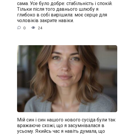
сама. Усе було добре: стабільність і спокій.
Тільки після того давнього шлюбу я
глибоко в собі вирішила: моє серце для
чоловіків закрите навіки.
0
24
Мій син і син нашого нового сусіда були так
вражаюче схожі, що я засумнівалася в
усьому. Якийсь час я навіть думала, що