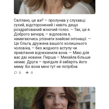
Світлано, це ви? — пролунав у слухавці
сухий, відсторонений і навіть дещо
роздратований жіночий голос. — Так, це я.
Доброго вечора, — відповіла я,
намагаючись упізнати знайомі інтонації. —
Це Ольга, дружина вашого колишнього
чоловіка, — без жодного вступу чи
привітання відчеканила вона. — Маю для
вас дві новини. Перша — Михайла більше
немає. Друга — приїдьте й заберіть його
маму. Бо вона мені тут не потрібна.
0
0