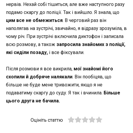
нервів. Нехай собі тішиться, але вже наступного разу
подамо скаргу до поліції. Так і вийшло. Я знала, що
цим все не обмежиться
. В черговий раз він
наполягав на зустрічі, звичайно, я відразу зрозуміла, в
чому річ. При зустрічі включила диктофон і записала
всю розмову, а також
запросила знайомих з поліції,
які сиділи позаду,
і все фіксували.
Після розмови я все викрила,
мої знайомі його
схопили й добряче налякали
. Він пообіцяв, що
більше не буде мене тривожити, якщо я не
подаватиму скаргу до суду. Я так і вчинила.
Більше
цього друга не бачила.
Оцініть статтю