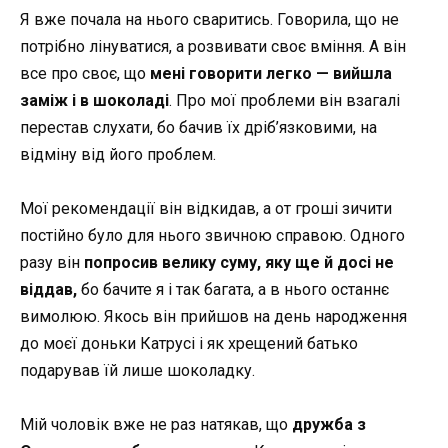
Я вже почала на нього сваритись. Говорила, що не
потрібно лінуватися, а розвивати своє вміння. А він
все про своє, що
мені говорити легко — вийшла
заміж і в шоколаді
. Про мої проблеми він взагалі
перестав слухати, бо бачив їх дріб’язковими, на
відміну від його проблем.
Мої рекомендації він відкидав, а от гроші зичити
постійно було для нього звичною справою. Одного
разу він
попросив велику суму, яку ще й досі не
віддав,
бо бачите я і так багата, а в нього останнє
вимолюю. Якось він прийшов на день народження
до моєї доньки Катрусі і як хрещений батько
подарував їй лише шоколадку.
Мій чоловік вже не раз натякав, що
дружба з