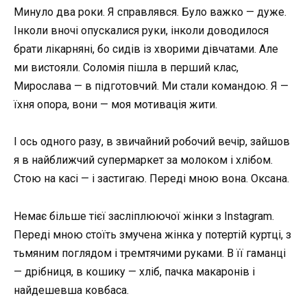
Минуло два роки. Я справлявся. Було важко — дуже.
Інколи вночі опускалися руки, інколи доводилося
брати лікарняні, бо сидів із хворими дівчатами. Але
ми вистояли. Соломія пішла в перший клас,
Мирослава — в підготовчий. Ми стали командою. Я —
їхня опора, вони — моя мотивація жити.
І ось одного разу, в звичайний робочий вечір, зайшов
я в найближчий супермаркет за молоком і хлібом.
Стою на касі — і застигаю. Переді мною вона. Оксана.
Немає більше тієї засліплюючої жінки з Instagram.
Переді мною стоїть змучена жінка у потертій куртці, з
тьмяним поглядом і тремтячими руками. В її гаманці
— дрібниця, в кошику — хліб, пачка макаронів і
найдешевша ковбаса.