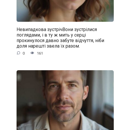
Невипадкова зустрічВони зустрілися
поглядами, і в ту ж мить у серці
прокинулося давно забуте відчуття, ніби
доля нарешті звела їх разом.
0
161