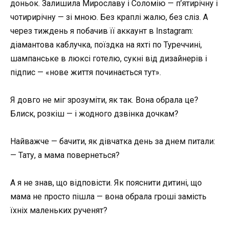
доньок. Залишила Мирославу і Соломію — п’ятирічну і
чотирирічну — зі мною. Без краплі жалю, без сліз. А
через тиждень я побачив її аккаунт в Instagram:
діамантова каблучка, поїздка на яхті по Туреччині,
шампанське в люксі готелю, сукні від дизайнерів і
підпис — «нове життя починається тут».
Я довго не міг зрозуміти, як так. Вона обрала це?
Блиск, розкіш — і жодного дзвінка дочкам?
Найважче — бачити, як дівчатка день за днем питали:
— Тату, а мама повернеться?
А я не знав, що відповісти. Як пояснити дитині, що
мама не просто пішла — вона обрала гроші замість
їхніх маленьких рученят?