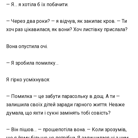
— Я… я хотіла б їх побачити.
— Через два роки? — я відчув, як закипає кров. — Ти
хоч раз цікавилася, як вони? Хоч листівку прислала?
Вона опустила очі.
— Я зробила помилку…
Я гірко усміхнувся:
— Помилка — це забути парасольку в дощ. А ти —
залишила своїх дітей заради гарного життя. Невже
думала, що яхти і сукні замінять тобі совість?
— Він пішов… — прошепотіла вона. — Коли зрозумів,
що я йому більше не потрібна. Я залишилася ні з чим.