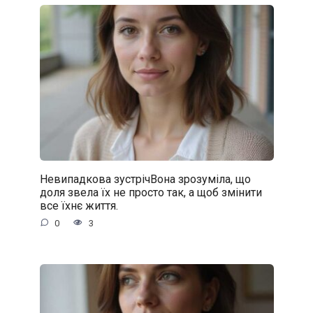
Невипадкова зустрічВона зрозуміла, що
доля звела їх не просто так, а щоб змінити
все їхнє життя.
0
3