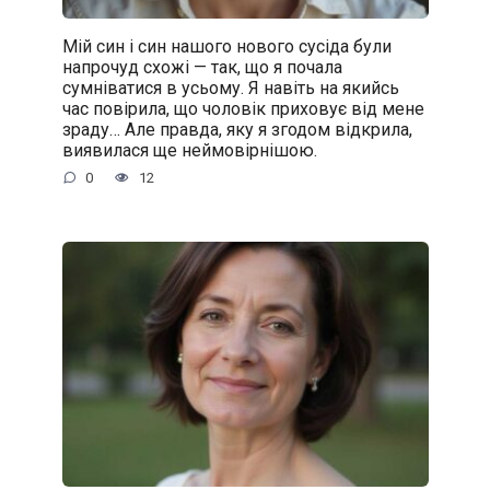
Мій син і син нашого нового сусіда були
напрочуд схожі — так, що я почала
сумніватися в усьому. Я навіть на якийсь
час повірила, що чоловік приховує від мене
зраду… Але правда, яку я згодом відкрила,
виявилася ще неймовірнішою.
0
12