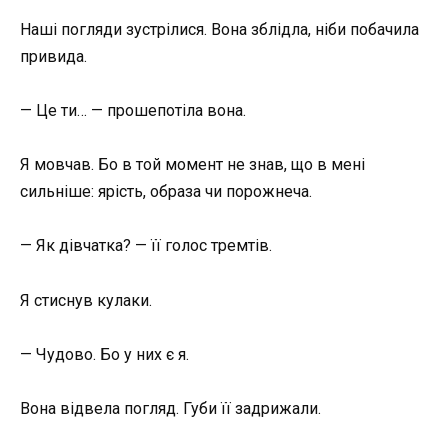
Наші погляди зустрілися. Вона зблідла, ніби побачила
привида.
— Це ти… — прошепотіла вона.
Я мовчав. Бо в той момент не знав, що в мені
сильніше: ярість, образа чи порожнеча.
— Як дівчатка? — її голос тремтів.
Я стиснув кулаки.
— Чудово. Бо у них є я.
Вона відвела погляд. Губи її задрижали.