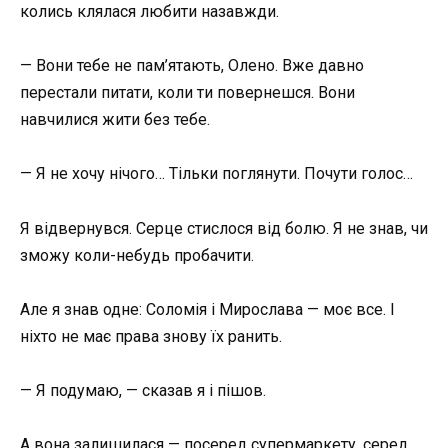
колись клялася любити назавжди.
— Вони тебе не пам’ятають, Олено. Вже давно
перестали питати, коли ти повернешся. Вони
навчилися жити без тебе.
— Я не хочу нічого… Тільки поглянути. Почути голос…
Я відвернувся. Серце стислося від болю. Я не знав, чи
зможу коли-небудь пробачити.
Але я знав одне: Соломія і Мирослава — моє все. І
ніхто не має права знову їх ранить.
— Я подумаю, — сказав я і пішов.
А вона залишилася — посеред супермаркету, серед