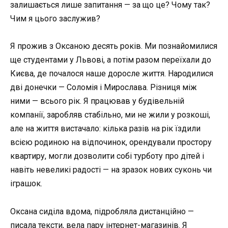
залишається лише запитання — за що це? Чому так?
Чим я цього заслужив?
Я прожив з Оксаною десять років. Ми познайомилися
ще студентами у Львові, а потім разом переїхали до
Києва, де почалося наше доросле життя. Народилися
дві донечки — Соломія і Мирослава. Різниця між
ними — всього рік. Я працював у будівельній
компанії, заробляв стабільно, ми не жили у розкоші,
але на життя вистачало: кілька разів на рік їздили
всією родиною на відпочинок, орендували простору
квартиру, могли дозволити собі турботу про дітей і
навіть невеликі радості — на зразок нових суконь чи
іграшок.
Оксана сиділа вдома, підробляла дистанційно —
писала тексти, вела пару інтернет-магазинів. Я