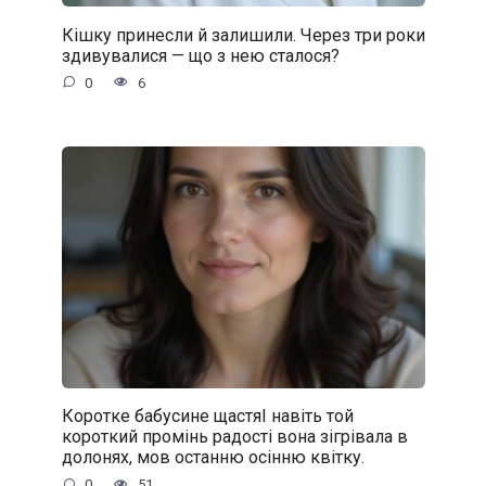
Кішку принесли й залишили. Через три роки
здивувалися — що з нею сталося?
0
6
Коротке бабусине щастяІ навіть той
короткий промінь радості вона зігрівала в
долонях, мов останню осінню квітку.
0
51