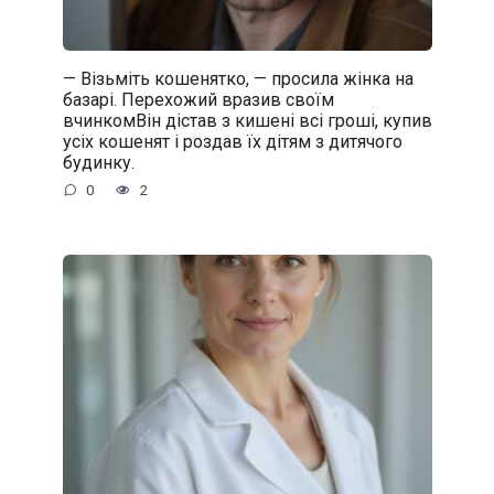
— Візьміть кошенятко, — просила жінка на
базарі. Перехожий вразив своїм
вчинкомВін дістав з кишені всі гроші, купив
усіх кошенят і роздав їх дітям з дитячого
будинку.
0
2