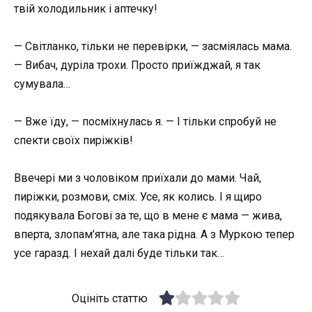
твій холодильник і аптечку!
— Світланко, тільки не перевірки, — засміялась мама.
— Вибач, дуріла трохи. Просто приїжджай, я так
сумувала…
— Вже їду, — посміхнулась я. — І тільки спробуй не
спекти своїх пиріжків!
Ввечері ми з чоловіком приїхали до мами. Чай,
пиріжки, розмови, сміх. Усе, як колись. І я щиро
подякувала Богові за те, що в мене є мама — жива,
вперта, злопам’ятна, але така рідна. А з Муркою тепер
усе гаразд. І нехай далі буде тільки так…
Оцініть статтю