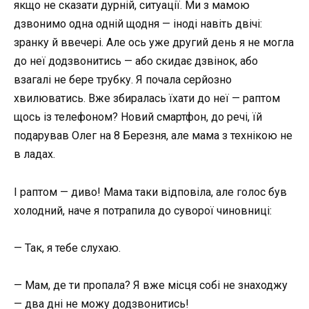
якщо не сказати дурній, ситуації. Ми з мамою
дзвонимо одна одній щодня — іноді навіть двічі:
зранку й ввечері. Але ось уже другий день я не могла
до неї додзвонитись — або скидає дзвінок, або
взагалі не бере трубку. Я почала серйозно
хвилюватись. Вже збиралась їхати до неї — раптом
щось із телефоном? Новий смартфон, до речі, їй
подарував Олег на 8 Березня, але мама з технікою не
в ладах.
І раптом — диво! Мама таки відповіла, але голос був
холодний, наче я потрапила до суворої чиновниці:
— Так, я тебе слухаю.
— Мам, де ти пропала? Я вже місця собі не знаходжу
— два дні не можу додзвонитись!