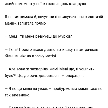
якийсь момент у неї в голові щось клацнуло.
Я не витримала й, почувши її звинувачення в «котячій
манії», запитала прямо:
— Мам… ти мене ревнуєш до Мурки?
— Та ні! Просто якось дивно: на кішку ти витрачаєш
більше, ніж на власну матір!
— Але вона ж захворіла, мам! Мені що, її усыпити
було?! Це, до речі, дешевше, ніж операція…
— Я не це мала на увазі, — пробурмотіла мама, вже не
так впевнено.