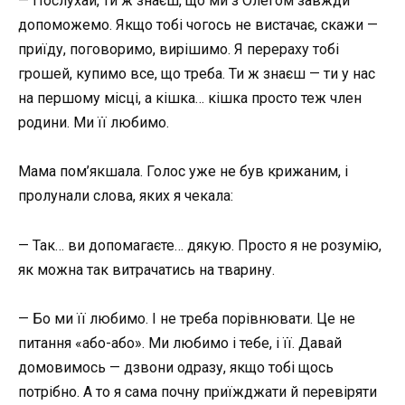
— Послухай, ти ж знаєш, що ми з Олегом завжди
допоможемо. Якщо тобі чогось не вистачає, скажи —
приїду, поговоримо, вирішимо. Я перераху тобі
грошей, купимо все, що треба. Ти ж знаєш — ти у нас
на першому місці, а кішка… кішка просто теж член
родини. Ми її любимо.
Мама пом’якшала. Голос уже не був крижаним, і
пролунали слова, яких я чекала:
— Так… ви допомагаєте… дякую. Просто я не розумію,
як можна так витрачатись на тварину.
— Бо ми її любимо. І не треба порівнювати. Це не
питання «або-або». Ми любимо і тебе, і її. Давай
домовимось — дзвони одразу, якщо тобі щось
потрібно. А то я сама почну приїжджати й перевіряти