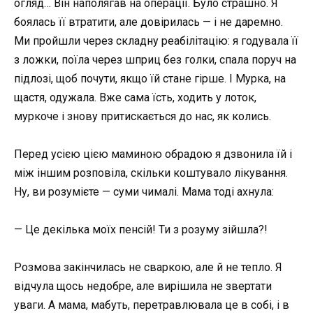
огляд… Він наполягав на операції. Було страшно. Я
боялась її втратити, але довірилась — і не даремно.
Ми пройшли через складну реабілітацію: я годувала її
з ложки, поїла через шприц без голки, спала поруч на
підлозі, щоб почути, якщо їй стане гірше. І Мурка, на
щастя, одужала. Вже сама їсть, ходить у лоток,
муркоче і знову притискається до нас, як колись.
Перед усією цією маминою обрадою я дзвонила їй і
між іншим розповіла, скільки коштувало лікування.
Ну, ви розумієте — суми чималі. Мама тоді ахнула:
— Це декілька моїх пенсій! Ти з розуму зійшла?!
Розмова закінчилась не сваркою, але й не тепло. Я
відчула щось недобре, але вирішила не звертати
уваги. А мама, мабуть, перетравлювала це в собі, і в