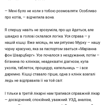
— Мені було не коли з тобою розмовляти. Особливо
про котів, — відчепила вона.
Я спершу навіть не зрозуміла, про що йдеться, але
швидко в голові склалася логіка. Уся справа — у
нашій кішці. Вже місяць, як ми рятуємо Мурку — нашу
чорну красуню, яка за паспортом зветься «Маріанна
фон Шварцберг». Усе почалося з нездужання, потім —
біганина по клініках, неадекватні діагнози, купа
уколів, таблеток, процедур, капельниць — і все
даремно. Кішці ставало гірше, одна з клінік взагалі
ледь не відправила її на той світ.
І тільки в третій лікарні нам трапився справжній лікар
— досвідчений, спокійний, уважний. УЗД, аналізи,