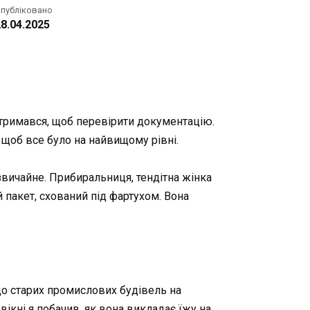
публіковано
8.04.2025
атримався, щоб перевірити документацію.
 щоб все було на найвищому рівні.
вичайне. Прибиральниця, тендітна жінка
 пакет, схований під фартухом. Вона
до старих промислових будівель на
вікні я побачив, як вона викладає їжу на