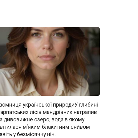
аємниця української природиУ глибині
арпатських лісів мандрівник натрапив
а дивовижне озеро, вода в якому
вітилася м’яким блакитним сяйвом
авіть у безмісячну ніч.