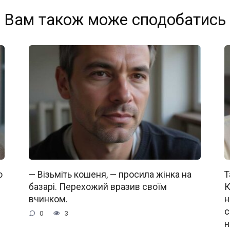
Вам також може сподобатись
о
— Візьміть кошеня, — просила жінка на
Т
базарі. Перехожий вразив своїм
К
вчинком.
н
с
0
3
н