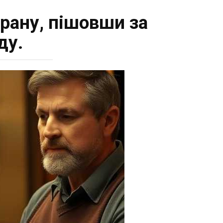
орану, пішовши за
ду.