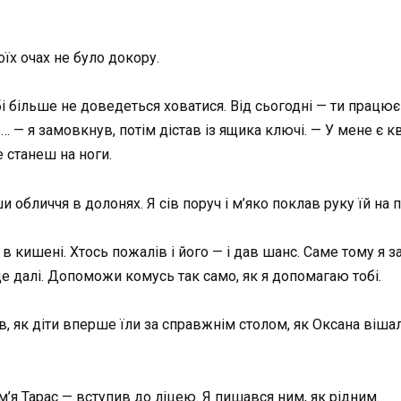
оїх очах не було докору.
обі більше не доведеться ховатися. Від сьогодні — ти працю
— я замовкнув, потім дістав із ящика ключі. — У мене є ква
 станеш на ноги.
обличчя в долонях. Я сів поруч і м’яко поклав руку їй на п
 кишені. Хтось пожалів і його — і дав шанс. Саме тому я зар
 далі. Допоможи комусь так само, як я допомагаю тобі.
ив, як діти вперше їли за справжнім столом, як Оксана вішал
ім’я Тарас — вступив до ліцею. Я пишався ним, як рідним.