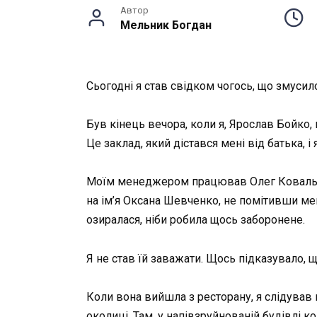
Автор
Мельник Богдан
Сьогодні я став свідком чогось, що змусило
Був кінець вечора, коли я, Ярослав Бойко
Це заклад, який дістався мені від батька,
Моїм менеджером працював Олег Коваль — 
на ім’я Оксана Шевченко, не помітивши мен
озиралася, ніби робила щось заборонене.
Я не став їй заважати. Щось підказувало, щ
Коли вона вийшла з ресторану, я слідував
околиці. Там, у напівзруйнованій будівлі к