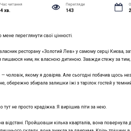
Час читання
Перегляди
О
4 хв.
143
2
 мене переглянути свої цінності.
, власник ресторану «Золотий Лев» у самому серці Києва, з
 і я пишаюся ним, як власною дитиною. Завжди стежу за тим,
чоловік, якому я довіряв. Але сьогодні побачив щось нез
е, обережно збирала залишки їжі з тарілок гостей у темний
о тут не просто крадіжка. Я вирішив піти за нею.
 на відстані. Пройшовши кілька кварталів, вона повернула 
олишнього складу, вона зникла за дверима. Крізь тріщину в 