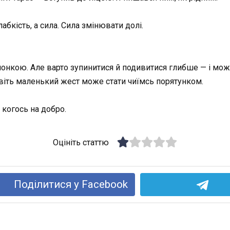
лабкість, а сила. Сила змінювати долі.
олонкою. Але варто зупинитися й подивитися глибше — і мо
авіть маленький жест може стати чиїмсь порятунком.
 когось на добро.
Оцініть статтю
Поділитися у Facebook