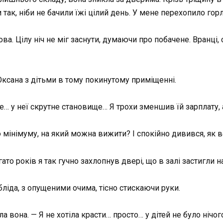
ли так, ніби не бачили їжі цілий день. У мене перехопило горл
ва. Цілу ніч не міг заснути, думаючи про побачене. Вранці,
Оксана з дітьми в тому покинутому приміщенні.
те… у неї скрутне становище… Я трохи зменшив їй зарплату
го мінімуму, на який можна вижити? І спокійно дивився, як 
то років я так гучно захлопнув двері, що в залі застигли на
бліда, з опущеними очима, тісно стискаючи руки.
вона. — Я не хотіла красти… просто… у дітей не було нічого.