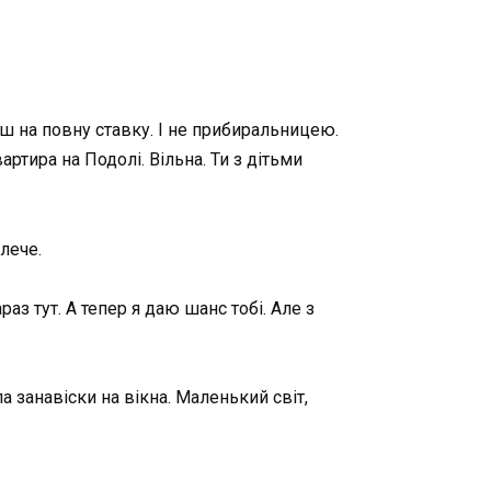
єш на повну ставку. І не прибиральницею.
ртира на Подолі. Вільна. Ти з дітьми
лече.
аз тут. А тепер я даю шанс тобі. Але з
а занавіски на вікна. Маленький світ,