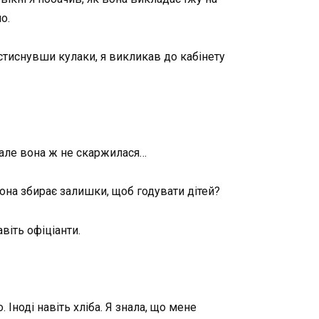
о.
 стиснувши кулаки, я викликав до кабінету
, але вона ж не скаржилася…
вона збирає залишки, щоб годувати дітей?
віть офіціанти.
 Іноді навіть хліба. Я знала, що мене