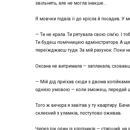
звільнять, але не могла інакше…
Я мовчки підвів її до крісла й посадив. У м
— Ти не крала. Ти рятувала свою сім’ю. І т
Ти будеш помічницею адміністратора. А ще… 
переїжджаєш туди. За мій рахунок. Поки не
Оксана не витримала — заплакала, сховавши 
— Мій дід приїхав сюди з двома копійками в
однією умовою — коли зможеш, передай це
Того ж вечора я завітав у ту квартиру. Бач
склеєний з уламків, поступово оживав.
Через рік один із хлопчиків — старший, на 