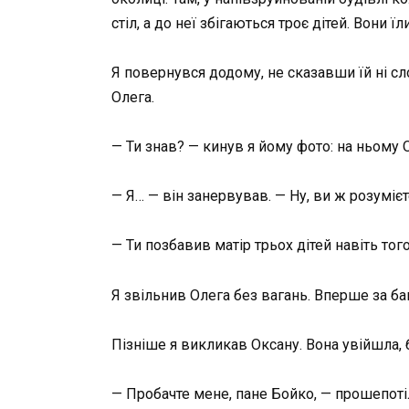
стіл, а до неї збігаються троє дітей. Вони ї
Я повернувся додому, не сказавши їй ні сло
Олега.
— Ти знав? — кинув я йому фото: на ньому 
— Я… — він занервував. — Ну, ви ж розуміє
— Ти позбавив матір трьох дітей навіть то
Я звільнив Олега без вагань. Вперше за бага
Пізніше я викликав Оксану. Вона увійшла, 
— Пробачте мене, пане Бойко, — прошепотіла 