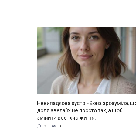
Невипадкова зустрічВона зрозуміла, щ
доля звела їх не просто так, а щоб
змінити все їхнє життя.
0
0