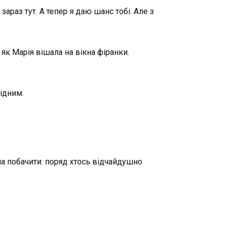
араз тут. А тепер я даю шанс тобі. Але з
 як Марія вішала на вікна фіранки.
рідним.
на побачити: поряд хтось відчайдушно