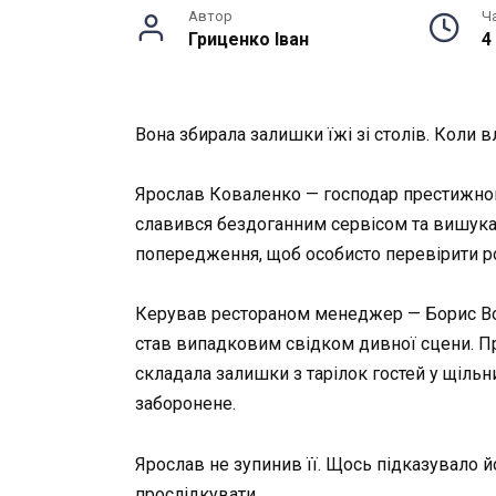
Автор
Ч
Гриценко Іван
4
Вона збирала залишки їжі зі столів. Коли 
Ярослав Коваленко — господар престижного
славився бездоганним сервісом та вишука
попередження, щоб особисто перевірити р
Керував рестораном менеджер — Борис Вовк
став випадковим свідком дивної сцени. Пр
складала залишки з тарілок гостей у щільн
заборонене.
Ярослав не зупинив її. Щось підказувало 
прослідкувати.