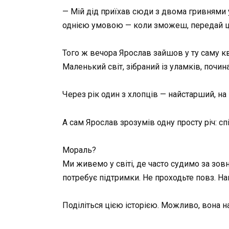
— Мій дід приїхав сюди з двома гривнями у 
однією умовою — коли зможеш, передай це
Того ж вечора Ярослав зайшов у ту саму ква
Маленький світ, зібраний із уламків, почи
Через рік один з хлопців — найстарший, на
А сам Ярослав зрозумів одну просту річ: сп
Мораль?
Ми живемо у світі, де часто судимо за зов
потребує підтримки. Не проходьте повз. Н
Поділіться цією історією. Можливо, вона н