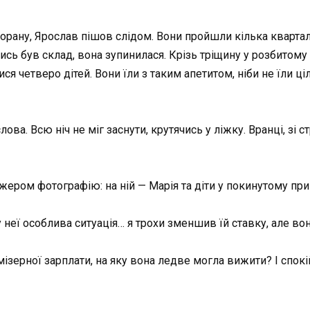
орану, Ярослав пішов слідом. Вони пройшли кілька квартал
лись був склад, вона зупинилася. Крізь тріщину у розбитому
лися четверо дітей. Вони їли з таким апетитом, ніби не їли 
лова. Всю ніч не міг заснути, крутячись у ліжку. Вранці, зі
ером фотографію: на ній — Марія та діти у покинутому при
 у неї особлива ситуація… я трохи зменшив їй ставку, але в
 мізерної зарплати, на яку вона ледве могла вижити? І спо