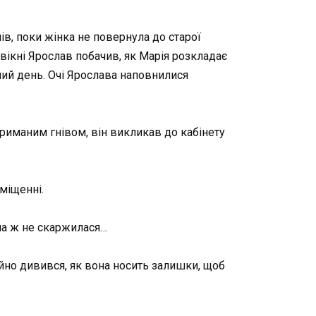
ів, поки жінка не повернула до старої
 вікні Ярослав побачив, як Марія розкладає
цілий день. Очі Ярослава наповнилися
 стриманим гнівом, він викликав до кабінету
міщенні.
она ж не скаржилася…
кійно дивився, як вона носить залишки, щоб