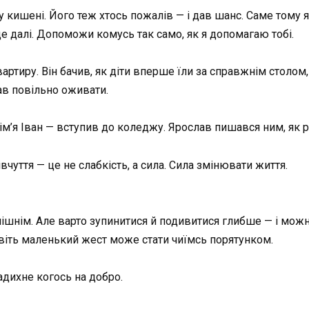
кишені. Його теж хтось пожалів — і дав шанс. Саме тому я з
 далі. Допоможи комусь так само, як я допомагаю тобі.
ртиру. Він бачив, як діти вперше їли за справжнім столом,
нав повільно оживати.
 ім’я Іван — вступив до коледжу. Ярослав пишався ним, як 
івчуття — це не слабкість, а сила. Сила змінювати життя.
нішнім. Але варто зупинитися й подивитися глибше — і мож
авіть маленький жест може стати чиїмсь порятунком.
адихне когось на добро.