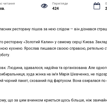
ас читання
Перегляди
О
 хв.
424
2
власник ресторану пішов за нею слідом — він дізнався стра
 ресторану «Золотий Калин» у самому серці Києва. Заклад,
ною кухнею. Ярослав пишався своєю справою, ретельно сте
оботу.
. Людина, здавалося, надійна та організована. Але одног
ибиральниця, худа жінка на ім’я Марія Шевченко, не підоз
ий чорний пакет, схований під фартухом. Вона озиралася по
йому, що за цим вчинком криється щось більше, ніж звичайн