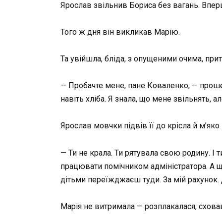
Ярослав звільнив Бориса без вагань. Вперш
Того ж дня він викликав Марію.
Та увійшла, бліда, з опущеними очима, при
— Пробачте мене, пане Коваленко, — прошепо
навіть хліба. Я знала, що мене звільнять, 
Ярослав мовчки підвів її до крісла й м’яко 
— Ти не крала. Ти рятувала свою родину. І 
працювати помічником адміністратора. А ще
дітьми переїжджаєш туди. За мій рахунок. 
Марія не витримала — розплакалася, сховав