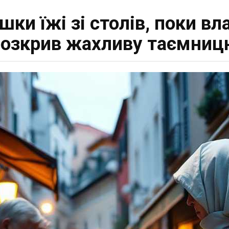
шки їжі зі столів, поки вл
розкрив жахливу таємниц