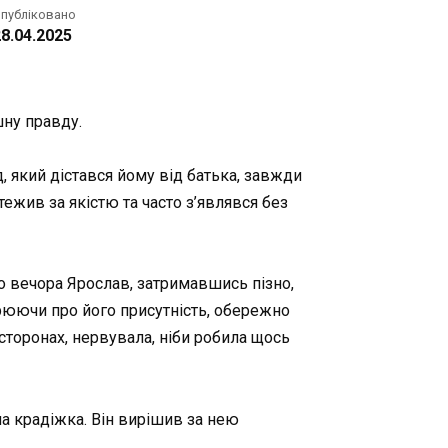
публіковано
8.04.2025
шну правду.
 який дістався йому від батька, завжди
жив за якістю та часто з’являвся без
о вечора Ярослав, затримавшись пізно,
рюючи про його присутність, обережно
 сторонах, нервувала, ніби робила щось
а крадіжка. Він вирішив за нею