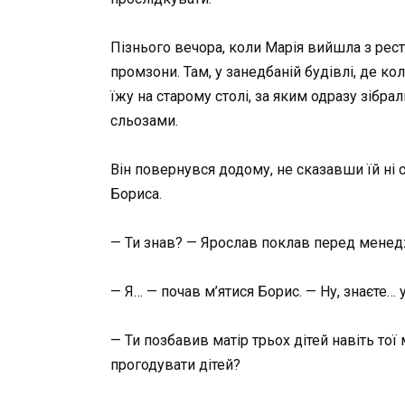
Пізнього вечора, коли Марія вийшла з рест
промзони. Там, у занедбаній будівлі, де ко
їжу на старому столі, за яким одразу зібра
сльозами.
Він повернувся додому, не сказавши їй ні с
Бориса.
— Ти знав? — Ярослав поклав перед менедж
— Я… — почав м’ятися Борис. — Ну, знаєте…
— Ти позбавив матір трьох дітей навіть тої
прогодувати дітей?