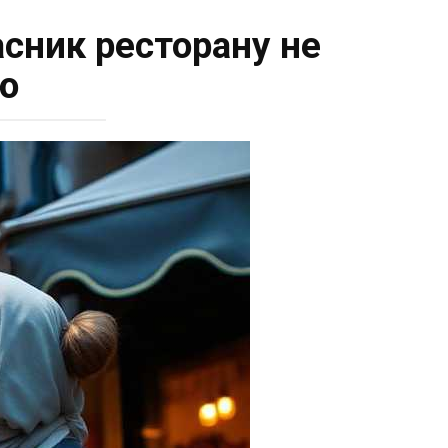
асник ресторану не
ю