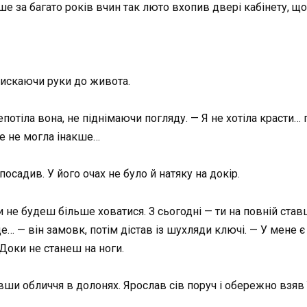
е за багато років вчин так люто вхопив двері кабінету, що 
тискаючи руки до живота.
тіла вона, не піднімаючи погляду. — Я не хотіла красти… пр
але не могла інакше…
посадив. У його очах не було й натяку на докір.
ти не будеш більше ховатися. З сьогодні — ти на повній ста
… — він замовк, потім дістав із шухляди ключі. — У мене є 
Доки не станеш на ноги.
ши обличчя в долонях. Ярослав сів поруч і обережно взяв ї