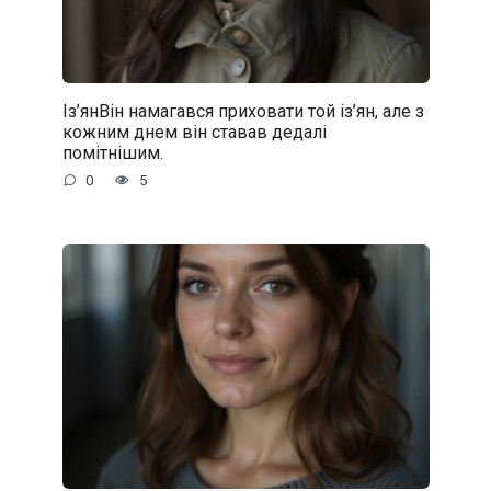
Із’янВін намагався приховати той із’ян, але з
кожним днем він ставав дедалі
помітнішим.
0
5