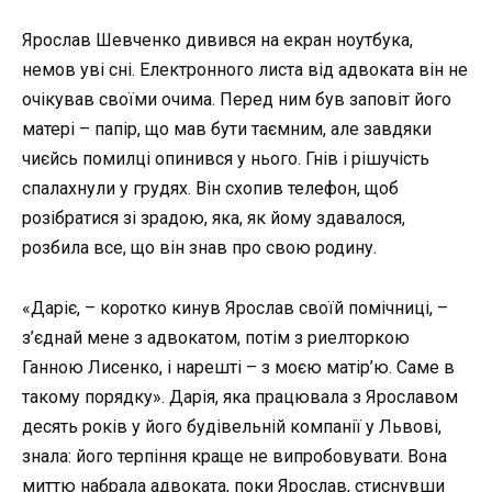
Ярослав Шевченко дивився на екран ноутбука,
немов уві сні. Електронного листа від адвоката він не
очікував своїми очима. Перед ним був заповіт його
матері – папір, що мав бути таємним, але завдяки
чиєйсь помилці опинився у нього. Гнів і рішучість
спалахнули у грудях. Він схопив телефон, щоб
розібратися зі зрадою, яка, як йому здавалося,
розбила все, що він знав про свою родину.
«Даріє, – коротко кинув Ярослав своїй помічниці, –
з’єднай мене з адвокатом, потім з риелторкою
Ганною Лисенко, і нарешті – з моєю матір’ю. Саме в
такому порядку». Дарія, яка працювала з Ярославом
десять років у його будівельній компанії у Львові,
знала: його терпіння краще не випробовувати. Вона
миттю набрала адвоката, поки Ярослав, стиснувши