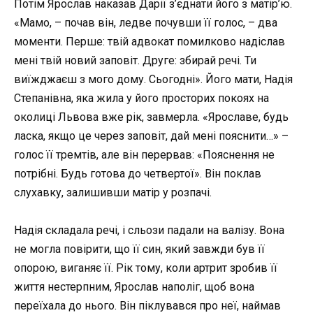
Потім Ярослав наказав Дарії з’єднати його з матір’ю.
«Мамо, – почав він, ледве почувши її голос, – два
моменти. Перше: твій адвокат помилково надіслав
мені твій новий заповіт. Друге: збирай речі. Ти
виїжджаєш з мого дому. Сьогодні». Його мати, Надія
Степанівна, яка жила у його просторих покоях на
околиці Львова вже рік, завмерла. «Ярославе, будь
ласка, якщо це через заповіт, дай мені пояснити…» –
голос її тремтів, але він перервав: «Пояснення не
потрібні. Будь готова до четвертої». Він поклав
слухавку, залишивши матір у розпачі.
Надія складала речі, і сльози падали на валізу. Вона
не могла повірити, що її син, який завжди був її
опорою, виганяє її. Рік тому, коли артрит зробив її
життя нестерпним, Ярослав наполіг, щоб вона
переїхала до нього. Він піклувався про неї, наймав