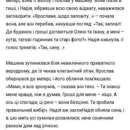
матері, взяв її валізу і поклав у машину. Вони їхали в
тиші, і Надія, зібравши всю свою відвагу, наважилася
заговорити. «Ярославе, щодо заповіту…» – почала
вона, але він перебив, кинувши погляд: «Так, заповіт.
Де будинок і гроші дістаються Олені та Івану, а мені –
хутір, татові годинник та старі фото?» Надія кивнула, її
голос тремтів: «Так, сину…»
Машина зупинилася біля невеличкого приватного
аеродрому, де їх чекав елегантний літак. Ярослав
обернувся до матері, і його обличчя пом’якшало.
«Мамо, я все зрозумів, – сказав він тихо. – Ти знаєш
мене краще, ніж я думав. Гроші для мене – ніщо. А
ось ці спогади, ці речі – вони безцінні. Ти зробила
правильний вибір». Надія аж захлиНадія обняла сина, і
в цю мить усі сумніви розвіялися, наче сонячним
ранком дим над річкою.