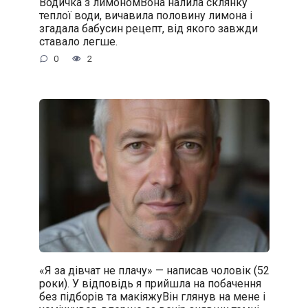
Водичка з лимономВона налила склянку
теплої води, вичавила половину лимона і
згадала бабусин рецепт, від якого завжди
ставало легше.
0
2
«Я за дівчат не плачу» — написав чоловік (52
роки). У відповідь я прийшла на побачення
без підборів та макіяжуВін глянув на мене і