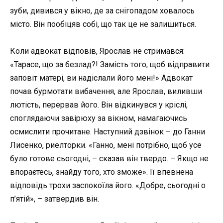
зуби, дивився у вікно, де за снігопадом ховалось
місто. Він пообіцяв собі, що так це не залишиться.
Коли адвокат відповів, Ярослав не стримався:
«Тарасе, що за безлад?! Замість того, щоб відправити
заповіт матері, ви надіслали його мені!» Адвокат
почав бурмотати вибачення, але Ярослав, виливши
лютість, перервав його. Він відкинувся у кріслі,
споглядаючи завірюху за вікном, намагаючись
осмислити прочитане. Наступний дзвінок – до Ганни
Лисенко, риелторки. «Ганно, мені потрібно, щоб усе
було готове сьогодні, – сказав він твердо. – Якщо не
впораєтесь, знайду того, хто зможе». Її впевнена
відповідь трохи заспокоїла його. «Добре, сьогодні о
п’ятій», – затвердив він.