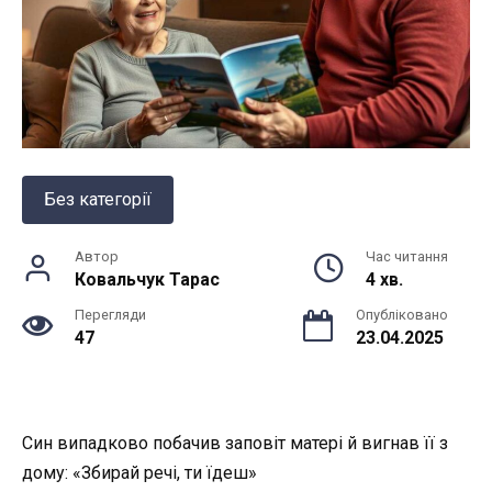
Без категорії
Автор
Час читання
Ковальчук Тарас
4 хв.
Перегляди
Опубліковано
47
23.04.2025
Син випадково побачив заповіт матері й вигнав її з
дому: «Збирай речі, ти їдеш»