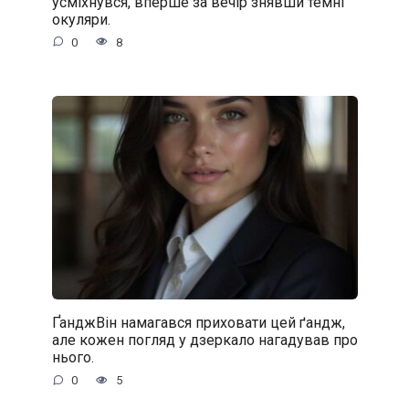
усміхнувся, вперше за вечір знявши темні
окуляри.
0
8
ҐанджВін намагався приховати цей ґандж,
але кожен погляд у дзеркало нагадував про
нього.
0
5