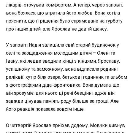
лікарів, оточував комфортом. А тепер, через заповіт,
вона боялася, що втратила його любов. Вона хотіла
пояснити, що її рішення було спрямоване на турботу
про інших дітей, але Ярослав не дав їй шансу.
У заповіті Надія залишила свій старий будиночок у
селі та заощадження молодшим дітям – Олені та
Івану, які ледве зводили кінці з кінцями. Ярославу,
успішному та заможному, вона відписала родинні
реліквії: хутір біля озера, батькові годинник та альбом
з фотографіями діда-фронтовика. Вона думала, що
він зрозуміє: для нього ці речі безцінні, адже він
завжди цінував пам’ять роду більше за гроші. Але
його реакція показала зовсім інше.
О четвертій Ярослав приїхав додому. Мовчки кивнув