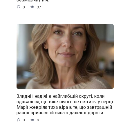
0
37
Злидні і надіяІ в найглибшій скруті, коли
здавалося, що вже нічого не світить, у серці
Марії жевріла тиха віра в те, що завтрашній
ранок принесе їй сина з далекої дороги.
0
9