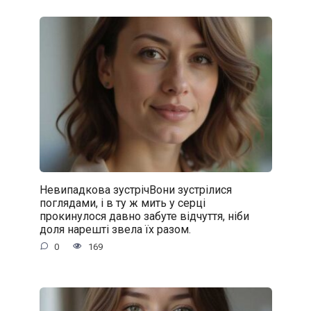
Невипадкова зустрічВони зустрілися
поглядами, і в ту ж мить у серці
прокинулося давно забуте відчуття, ніби
доля нарешті звела їх разом.
0
169