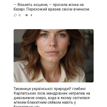
— Візьміть кошеня, — просила жінка на
базарі. Перехожий вразив своїм вчинком.
0
4
Таємниця української природиУ глибині
Карпатських лісів мандрівник натрапив на
дивовижне озеро, вода в якому світилася
м’яким блакитним сяйвом навіть у
безмісячну ніч.