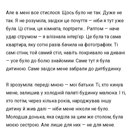
Але в мені все стислося. Щось було не так. Дуже не
так. Я не розуміла, звідки це почуття — ніби я тут уже
була. Ці стіни, ця кімната, портрети… Раптом — наче
удар струмом — я впізнала інтер’єр. Це була та сама
квартира, яку сотні разів бачила на фотографіях. Ті
самі стіни, той самий стіл, навіть покривало на дивані
— усе було до болю знайомим. Саме тут я була
дитиною. Саме звідси мене забрали до дитбудинку.
Я зрозуміла: переді мною — мої батьки. Ті, хто кинув
мене, залишив у холодній палаті будинку малюка. І ті,
хто потім, через кілька років, народжував іншу
дитину й жив далі — ніби мене ніколи не було.
Молодша донька, яка сиділа за цим же столом, була
моєю сестрою. Але лише для них — не для мене.