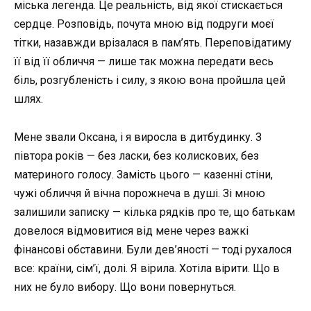
міська легенда. Це реальність, від якої стискається
сердце. Розповідь, почута мною від подруги моєї
тітки, назавжди врізалася в пам’ять. Переповідатиму
її від її обличчя — лише так можна передати весь
біль, розгубленість і силу, з якою вона пройшла цей
шлях.
Мене звали Оксана, і я виросла в дитбудинку. З
півтора років — без ласки, без колискових, без
материного голосу. Замість цього — казенні стіни,
чужі обличчя й вічна порожнеча в душі. Зі мною
залишили записку — кілька рядків про те, що батькам
довелося відмовитися від мене через важкі
фінансові обставини. Були дев’яності — тоді рухалося
все: країни, сім’ї, долі. Я вірила. Хотіла вірити. Що в
них не було вибору. Що вони повернуться.