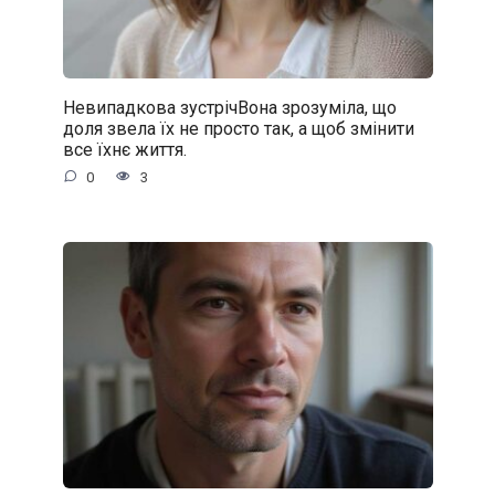
Невипадкова зустрічВона зрозуміла, що
доля звела їх не просто так, а щоб змінити
все їхнє життя.
0
3