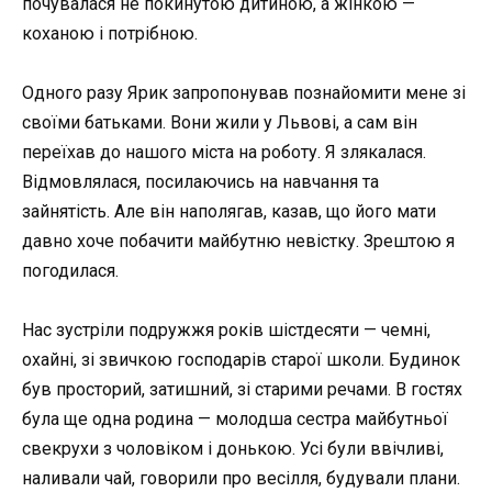
почувалася не покинутою дитиною, а жінкою —
коханою і потрібною.
Одного разу Ярик запропонував познайомити мене зі
своїми батьками. Вони жили у Львові, а сам він
переїхав до нашого міста на роботу. Я злякалася.
Відмовлялася, посилаючись на навчання та
зайнятість. Але він наполягав, казав, що його мати
давно хоче побачити майбутню невістку. Зрештою я
погодилася.
Нас зустріли подружжя років шістдесяти — чемні,
охайні, зі звичкою господарів старої школи. Будинок
був просторий, затишний, зі старими речами. В гостях
була ще одна родина — молодша сестра майбутньої
свекрухи з чоловіком і донькою. Усі були ввічливі,
наливали чай, говорили про весілля, будували плани.