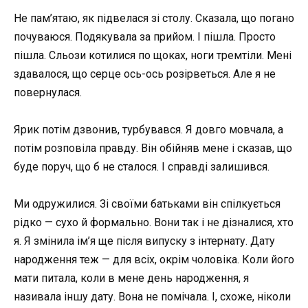
Не пам’ятаю, як підвелася зі столу. Сказала, що погано
почуваюся. Подякувала за прийом. І пішла. Просто
пішла. Сльози котилися по щоках, ноги тремтіли. Мені
здавалося, що серце ось-ось розірветься. Але я не
повернулася.
Ярик потім дзвонив, турбувався. Я довго мовчала, а
потім розповіла правду. Він обійняв мене і сказав, що
буде поруч, що б не сталося. І справді залишився.
Ми одружилися. Зі своїми батьками він спілкується
рідко — сухо й формально. Вони так і не дізналися, хто
я. Я змінила ім’я ще після випуску з інтернату. Дату
народження теж — для всіх, окрім чоловіка. Коли його
мати питала, коли в мене день народження, я
називала іншу дату. Вона не помічала. І, схоже, ніколи