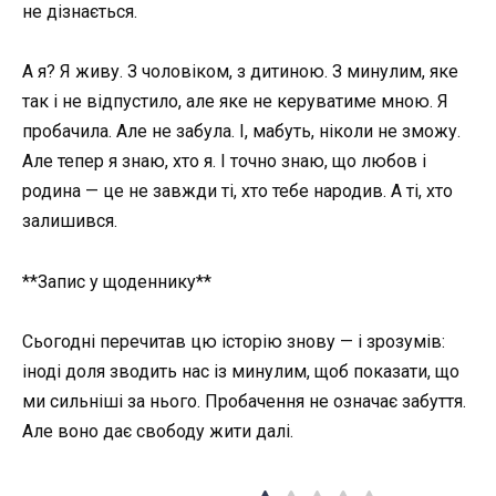
не дізнається.
А я? Я живу. З чоловіком, з дитиною. З минулим, яке
так і не відпустило, але яке не керуватиме мною. Я
пробачила. Але не забула. І, мабуть, ніколи не зможу.
Але тепер я знаю, хто я. І точно знаю, що любов і
родина — це не завжди ті, хто тебе народив. А ті, хто
залишився.
**Запис у щоденнику**
Сьогодні перечитав цю історію знову — і зрозумів:
іноді доля зводить нас із минулим, щоб показати, що
ми сильніші за нього. Пробачення не означає забуття.
Але воно дає свободу жити далі.