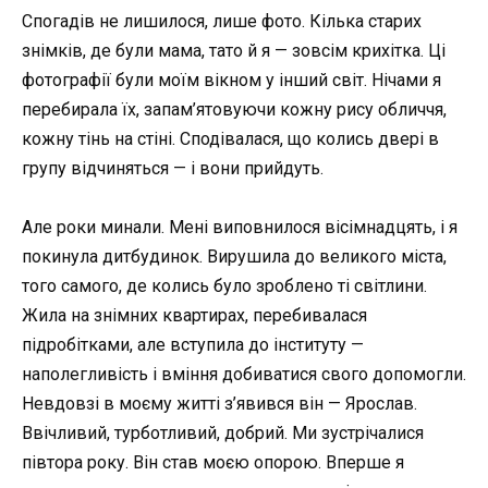
Спогадів не лишилося, лише фото. Кілька старих
знімків, де були мама, тато й я — зовсім крихітка. Ці
фотографії були моїм вікном у інший світ. Нічами я
перебирала їх, запам’ятовуючи кожну рису обличчя,
кожну тінь на стіні. Сподівалася, що колись двері в
групу відчиняться — і вони прийдуть.
Але роки минали. Мені виповнилося вісімнадцять, і я
покинула дитбудинок. Вирушила до великого міста,
того самого, де колись було зроблено ті світлини.
Жила на знімних квартирах, перебивалася
підробітками, але вступила до інституту —
наполегливість і вміння добиватися свого допомогли.
Невдовзі в моєму житті з’явився він — Ярослав.
Ввічливий, турботливий, добрий. Ми зустрічалися
півтора року. Він став моєю опорою. Вперше я