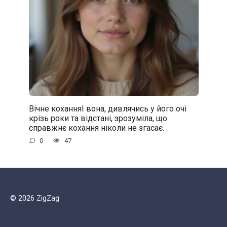
Вічне коханняІ вона, дивлячись у його очі
крізь роки та відстані, зрозуміла, що
справжнє кохання ніколи не згасає.
0
47
© 2026 ZigZag