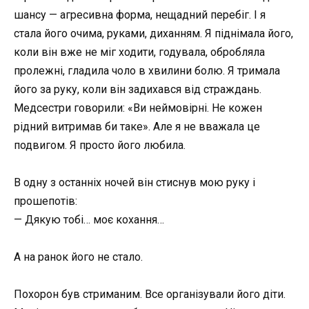
шансу — агресивна форма, нещадний перебіг. І я
стала його очима, руками, диханням. Я піднімала його,
коли він вже не міг ходити, годувала, обробляла
пролежні, гладила чоло в хвилини болю. Я тримала
його за руку, коли він задихався від страждань.
Медсестри говорили: «Ви неймовірні. Не кожен
рідний витримав би таке». Але я не вважала це
подвигом. Я просто його любила.
В одну з останніх ночей він стиснув мою руку і
прошепотів:
— Дякую тобі… моє кохання…
А на ранок його не стало.
Похорон був стриманим. Все організували його діти.