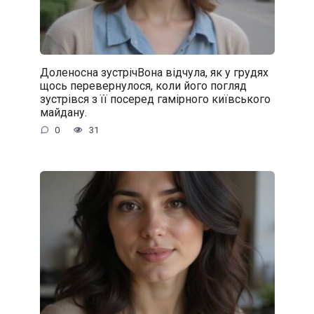
Доленосна зустрічВона відчула, як у грудях
щось перевернулося, коли його погляд
зустрівся з її посеред гамірного київського
майдану.
0
31