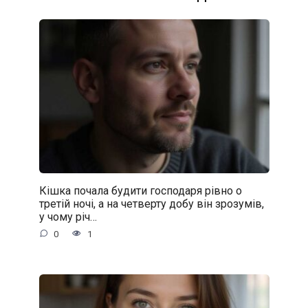
Кішка почала будити господаря рівно о
третій ночі, а на четверту добу він зрозумів,
у чому річ…
0
1