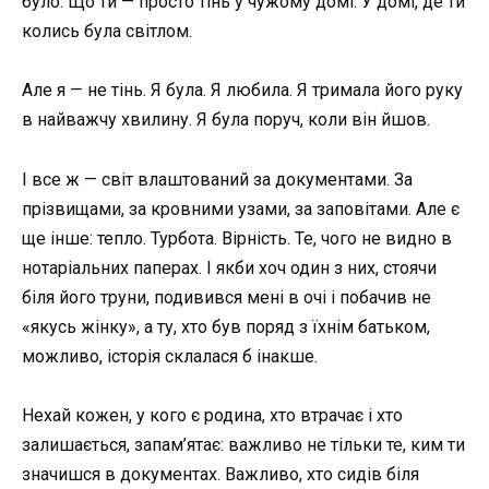
було. Що ти — просто тінь у чужому домі. У домі, де ти
колись була світлом.
Але я — не тінь. Я була. Я любила. Я тримала його руку
в найважчу хвилину. Я була поруч, коли він йшов.
І все ж — світ влаштований за документами. За
прізвищами, за кровними узами, за заповітами. Але є
ще інше: тепло. Турбота. Вірність. Те, чого не видно в
нотаріальних паперах. І якби хоч один з них, стоячи
біля його труни, подивився мені в очі і побачив не
«якусь жінку», а ту, хто був поряд з їхнім батьком,
можливо, історія склалася б інакше.
Нехай кожен, у кого є родина, хто втрачає і хто
залишається, запам’ятає: важливо не тільки те, ким ти
значишся в документах. Важливо, хто сидів біля