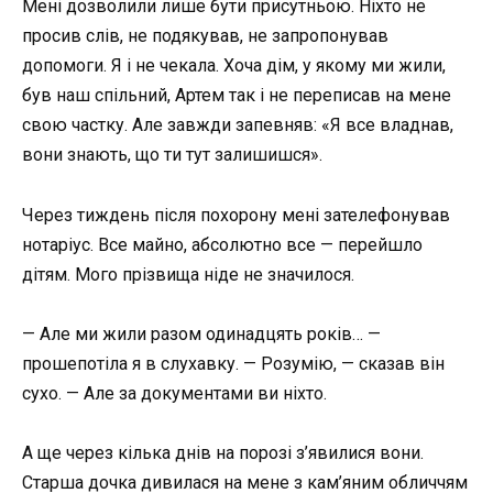
Мені дозволили лише бути присутньою. Ніхто не
просив слів, не подякував, не запропонував
допомоги. Я і не чекала. Хоча дім, у якому ми жили,
був наш спільний, Артем так і не переписав на мене
свою частку. Але завжди запевняв: «Я все владнав,
вони знають, що ти тут залишишся».
Через тиждень після похорону мені зателефонував
нотаріус. Все майно, абсолютно все — перейшло
дітям. Мого прізвища ніде не значилося.
— Але ми жили разом одинадцять років… —
прошепотіла я в слухавку. — Розумію, — сказав він
сухо. — Але за документами ви ніхто.
А ще через кілька днів на порозі з’явилися вони.
Старша дочка дивилася на мене з кам’яним обличчям