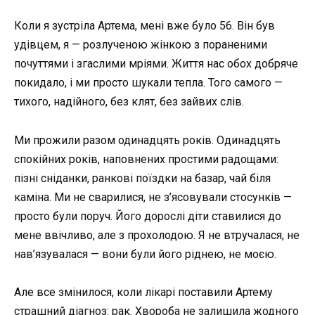
Коли я зустріла Артема, мені вже було 56. Він був
удівцем, я — розлученою жінкою з пораненими
почуттями і згаслими мріями. Життя нас обох добряче
покидало, і ми просто шукали тепла. Того самого —
тихого, надійного, без клят, без зайвих слів.
Ми прожили разом одинадцять років. Одинадцять
спокійних років, наповнених простими радощами:
пізні сніданки, ранкові поїздки на базар, чай біля
каміна. Ми не сварилися, не з’ясовували стосунків —
просто були поруч. Його дорослі діти ставилися до
мене ввічливо, але з прохолодою. Я не втручалася, не
нав’язувалася — вони були його ріднею, не моєю.
Але все змінилося, коли лікарі поставили Артему
страшний діагноз: рак. Хвороба не залишила жодного