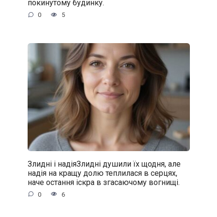
покинутому будинку.
0
5
Злидні і надіяЗлидні душили їх щодня, але
надія на кращу долю теплилася в серцях,
наче остання іскра в згасаючому вогнищі.
0
6