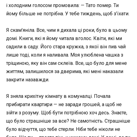
і холодним голосом промовила: — Тато помер. Ти
йому більше не потрібна. У тебе тиждень, щоб з’їхати.
Я скам’яніла. Все, чим я дихала ці роки, було в цьому
домі. Книги, які я йому читала вголос. Квіти, які ми
садили в саду. Його стара кружка, з якої він пив чай
лише тоді, коли я наливала. Моя улюблена чашка з
тріщиною, яку він сам склеїв. Все, що було для мене
життям, залишилося за дверима, які мені наказали
закрити назавжди.
Я зняла крихітну кімнату в комуналці. Почала
прибирати квартири — не заради грошей, а щоб не
зійти з розуму. Щоб бути потрібною хоч десь. Знаєте,
що було страшніше за все? Не самотність. Страшніше
було відчуття, що тебе стерли. Ніби тебе ніколи не