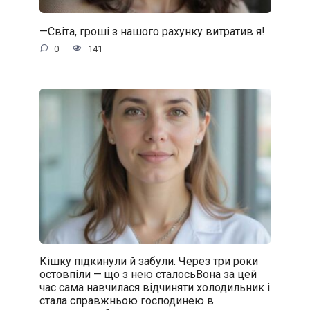
—Світа, гроші з нашого рахунку витратив я!
0
141
Кішку підкинули й забули. Через три роки
остовпіли — що з нею сталосьВона за цей
час сама навчилася відчиняти холодильник і
стала справжньою господинею в