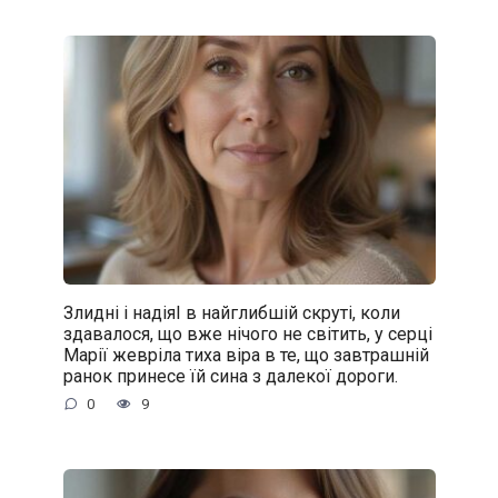
Злидні і надіяІ в найглибшій скруті, коли
здавалося, що вже нічого не світить, у серці
Марії жевріла тиха віра в те, що завтрашній
ранок принесе їй сина з далекої дороги.
0
9