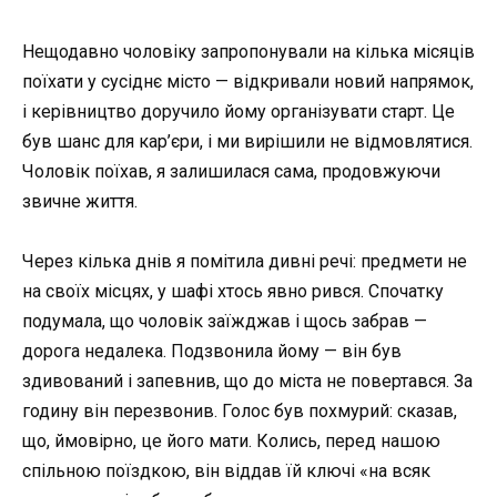
Нещодавно чоловіку запропонували на кілька місяців
поїхати у сусіднє місто — відкривали новий напрямок,
і керівництво доручило йому організувати старт. Це
був шанс для кар’єри, і ми вирішили не відмовлятися.
Чоловік поїхав, я залишилася сама, продовжуючи
звичне життя.
Через кілька днів я помітила дивні речі: предмети не
на своїх місцях, у шафі хтось явно рився. Спочатку
подумала, що чоловік заїжджав і щось забрав —
дорога недалека. Подзвонила йому — він був
здивований і запевнив, що до міста не повертався. За
годину він перезвонив. Голос був похмурий: сказав,
що, ймовірно, це його мати. Колись, перед нашою
спільною поїздкою, він віддав їй ключі «на всяк