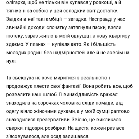
олігарха, щоб не тільки він купався у розкоші, а й
тягнув її за собою у цей солодкий світ достатку.
Звідки в неї такі амбіції — загадка. Насправді у нас
звичайні доходи: спочатку затягнули паски, взяли
іпотеку, зараз житло в моїй однушці, а нову квартиру
здаємо. У планах — купівля авто. Як і більшість
молодих родин: без надмірностей, але й не зовсім на
нулі.
Та свекруха не хоче миритися з реальністю і
продовжує плести свої фантазії. Вона робить все, щоб
розвалити наш шлюб. Її винахідливість вражає:
знаходила на сорочках чоловіка сліди помади, від
одягу віяло жіночими духами, а у моїй сумці раптово
знаходилися презервативи. Звісно, це викликало
сварки, підозри, розбірки. На щастя, кожен раз все
з’ясовувалося, але осад залишався.