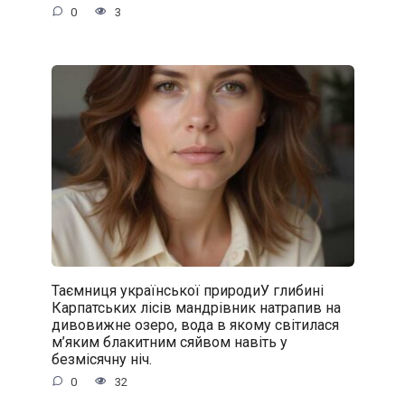
0
3
Таємниця української природиУ глибині
Карпатських лісів мандрівник натрапив на
дивовижне озеро, вода в якому світилася
м’яким блакитним сяйвом навіть у
безмісячну ніч.
0
32