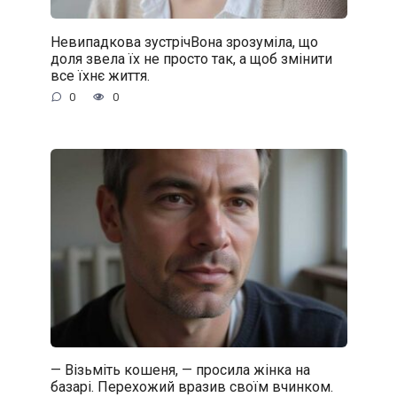
Невипадкова зустрічВона зрозуміла, що
доля звела їх не просто так, а щоб змінити
все їхнє життя.
0
0
— Візьміть кошеня, — просила жінка на
базарі. Перехожий вразив своїм вчинком.