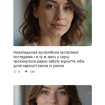
Невипадкова зустрічВони зустрілися
поглядами, і в ту ж мить у серці
прокинулося давно забуте відчуття, ніби
доля нарешті звела їх разом.
0
136