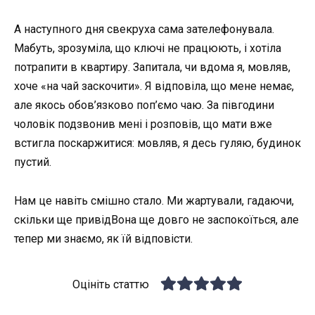
А наступного дня свекруха сама зателефонувала.
Мабуть, зрозуміла, що ключі не працюють, і хотіла
потрапити в квартиру. Запитала, чи вдома я, мовляв,
хоче «на чай заскочити». Я відповіла, що мене немає,
але якось обов’язково поп’ємо чаю. За півгодини
чоловік подзвонив мені і розповів, що мати вже
встигла поскаржитися: мовляв, я десь гуляю, будинок
пустий.
Нам це навіть смішно стало. Ми жартували, гадаючи,
скільки ще привідВона ще довго не заспокоїться, але
тепер ми знаємо, як їй відповісти.
Оцініть статтю