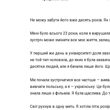
Не можу забути його вже десять років. Як 
Мені було всього 23 роки, коли я вирушила 
зустріч може змінити все моє життя, залиш
У перший же день в університеті доля звел
не той тип чоловіків, до яких я була зазвич
десятки людей, але я бачила лише його. Що
Ми почали зустрічатися все частіше — вияви
вивчати польську, а я — українську. Це бул
знала лише з фільмів. Я була щаслива. До т
Світ рухнув в одну мить. Я хотіла піти, роз