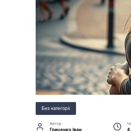
Без категорії
Автор
Ч
Гриценко Іван
4