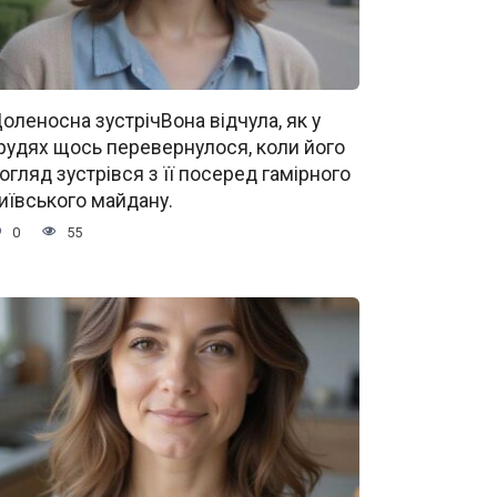
оленосна зустрічВона відчула, як у
рудях щось перевернулося, коли його
огляд зустрівся з її посеред гамірного
иївського майдану.
0
55