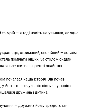
та мрій — я тоді навіть не уявляла, як одна
 українець, стриманий, спокійний — зовсім
естала помічати інших. За столом сиділи
кала все життя і нарешті знайшла.
дом почалася наша історія. Він почав
у його голосі чула ніжність, яку раніше
алишалися дружина і дитина.
озлучення — дружина йому зрадила, їхні