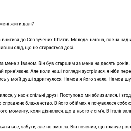
мені жити далі?
вчитися до Сполучених Штатів. Молода, наївна, повна надій 
ивши слід, що не стирається досі.
а мене з Іваном. Він був старшим за мене на десять років,
ай прив’язана. Але коли наші погляди зустрілися, я ніби пер
сь у моїй душі здригнулося. Немов я його знала. Немов шу
лося, у нас є спільні друзі. Поступово ми зблизилися, і зго
о справжнє блаженство. В його обіймах я почувалася собою, 
ого моменту, коли дізналася, що в нього є сім’я. В Італії з
ірвати все, забути, але не змогла. Він пояснив, що планує р