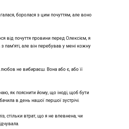
галася, боролася з цим почуттям, але воно
ся від почуття провини перед Олексієм, я
з пам’яті, але він перебував у мені кожну
 любов не вибираєш. Вона або є, або її
знаю, як пояснити йому, що іноді, щоб бути
обачила в день нашої першої зустрічі.
з, стільки втрат, що я не впевнена, чи
ідчувала.