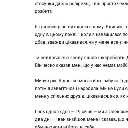
стосунки давно розірвані, і він просто чек
розбита.
Я три місяці не виходила з дому. Єдиним, 
одну в цьому пеклі. І коли я наважилася п
дбав, завжди цікавився, чи у мене все є, ч
Та невдовзі все знову пішло шкереберть. Д
Він чесно сказав мені, що у нас немає май
Минув рік. Я досі не могла його забути. Тод
потім я завагітніла і народила. Ми не були
мене у спільних друзів, цікавився, як я, як
І ось одного дня — 19 січня — ми з Олексіє
два дні — Іван знайшов мене і сказав, що н
обманювати ні його, ні себе.