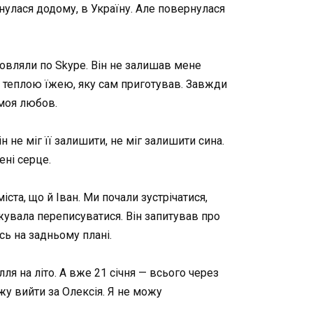
рнулася додому, в Україну. Але повернулася
мовляли по Skype. Він не залишав мене
 і теплою їжею, яку сам приготував. Завжди
 моя любов.
 не міг її залишити, не міг залишити сина.
ені серце.
іста, що й Іван. Ми почали зустрічатися,
овжувала переписуватися. Він запитував про
есь на задньому плані.
ля на літо. А вже 21 січня — всього через
ожу вийти за Олексія. Я не можу