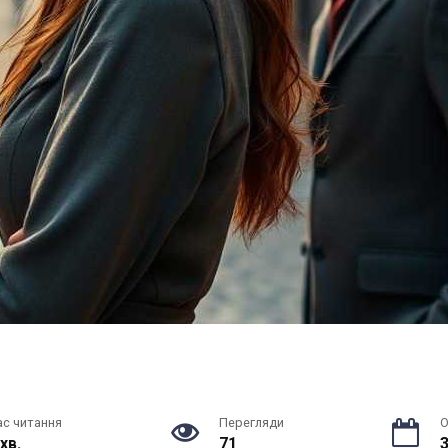
ас читання
Перегляди
О
 хв.
71
3