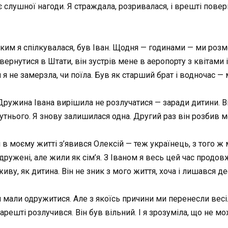
ає слушної нагоди. Я страждала, розривалася, і врешті пове
з ким я спілкувалася, був Іван. Щодня — годинами — ми роз
овернутися в Штати, він зустрів мене в аеропорту з квітами
и я не замерзла, чи поїла. Був як старший брат і водночас —
ружина Івана вирішила не розлучатися — заради дитини. Він
бутнього. Я знову залишилася одна. Другий раз він розбив м
і в моєму житті з’явився Олексій — теж українець, з того ж м
 одружені, але жили як сім’я. З Іваном я весь цей час прод
 живу, як дитина. Він не зник з мого життя, хоча і лишався д
м мали одружитися. Але з якоїсь причини ми перенесли весіл
арешті розлучився. Він був вільний. І я зрозуміла, що не м