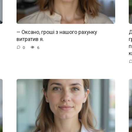
— Оксано, гроші з нашого рахунку
Д
витратив я.
г
п
0
6
к