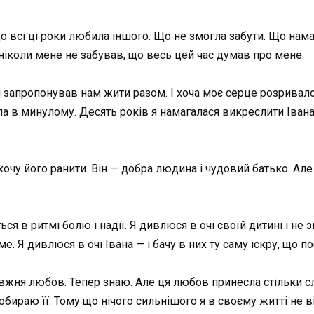
о всі ці роки любила іншого. Що не змогла забути. Що нама
 ніколи мене не забував, що весь цей час думав про мене.
 запропонував нам жити разом. І хоча моє серце розривало
а в минулому. Десять років я намагалася викреслити Івана 
 хочу його ранити. Він — добра людина і чудовий батько. Але
ся в ритмі болю і надії. Я дивлюся в очі своїй дитині і не 
. Я дивлюся в очі Івана — і бачу в них ту саму іскру, що п
вжня любов. Тепер знаю. Але ця любов принесла стільки слі
обираю її. Тому що нічого сильнішого я в своєму житті не в