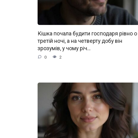
Кішка почала будити господаря рівно о
третій ночі, а на четверту добу він
зрозумів, у чому річ…
0
2