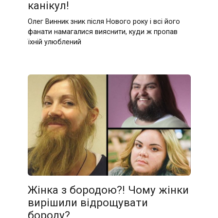
канікул!
Олег Винник зник після Нового року і всі його
фанати намагалися вияснити, куди ж пропав
їхній улюблений
Жінка з бородою?! Чому жінки
вирішили відрощувати
бороду?