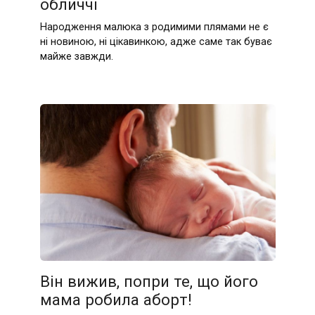
обличчі
Народження малюка з родимими плямами не є
ні новиною, ні цікавинкою, адже саме так буває
майже завжди.
Він вижив, попри те, що його
мама робила aбopт!