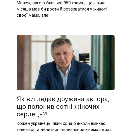
Малюк, вагою близько 950 грамів, ще кілька
місяців мав би рости й розвиватися у животі
своєї мами, але
Як виглядає дружина актора,
що полонив сотні жіночих
сердець?!
Кожен українець, який хоча б інколи вмикає
телевізор й дивиться вітчизняний кінематограф