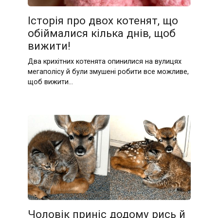
Історія про двох котенят, що
обіймалися кілька днів, щоб
вижити!
Два крихітних котенята опинилися на вулицях
мегаполісу й були змушені робити все можливе,
щоб вижити…
Чоловік приніс додому рись й