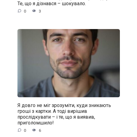
Те, що я дізнався – шокувало.
0
3
Я довго не міг зрозуміти, куди зникають
гроші з картки. А тоді вирішив
прослідкувати – і те, що я виявив,
приголомшило!
0
6