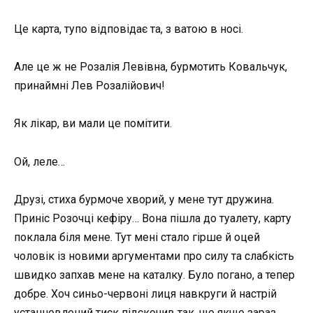
Це карта, тупо відповідає та, з ватою в носі.
Але це ж не Розалія Левівна, бурмотить Ковальчук,
принаймні Лев Розалійович!
Як лікар, ви мали це помітити.
Ой, леле…
Друзі, стиха бурмоче хворий, у мене тут дружина.
Приніс Розочці кефіру… Вона пішла до туалету, карту
поклала біля мене. Тут мені стало гірше й оцей
чоловік із новими аргументами про силу та слабкість
швидко запхав мене на каталку. Було погано, а тепер
добре. Хоч синьо-червоні лиця навкруги й настрій
устанновлений тиск підскочив так, що якщо зараз