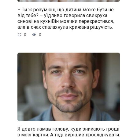
– Ти ж розумієш, що дитина може бути не
від тебе? – уїдливо говорила свекруха
синові на кухніВін мовчки перехрестився,
але в очах спалахнула крижана рішучість.
0
0
Я довго ламав голову, куди зникають гроші
з моєї картки. А тоді вирішив прослідкувати.