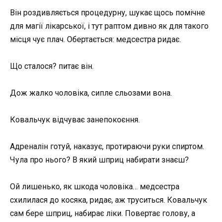
Він роздивляється процедурну, шукає щось помічне
для магії лікарської, і тут раптом дивно як для такого
місця чує плач. Обертається: медсестра ридає.
Що сталося? питає він.
Дож жалко чоловіка, сипле сльозами вона.
Ковальчук відчуває занепокоєння.
Адреналін готуй, наказує, протираючи руки спиртом.
Чула про нього? В який шприц набирати знаєш?
Ой лишенько, як шкода чоловіка… медсестра
схилилася до косяка, ридає, аж труситься. Ковальчук
сам бере шприц, набирає ліки. Повертає голову, а