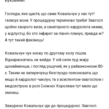
Буковини».
Господи, яке щастя, що саме Ковальчук у нас тут!
галасує вона. У процедурну терміново треба! Завгосп
щойно хворого везе, а санаторного кардіолога немає,
у відпустці, бо хто інфаркт за північ планує, правда ж?
А тут такий фахівець!
Ковальчук чує знову по другому колу пішла.
Відкараскатись не вийде. У ній сили пуд жиру
щонайменше, і погляд рішучий, як у райвиконкомі 80-
х. Таким не заперечуєш безглуздо пояснювати, що
якщо й кардіолог-чаклун, та з асистентом-завгоспом і
медсестрою в ролі Сніжної Королеви тут мало що
зміниш.
Зажурено Ковальчук іде до процедурної. Завгосп