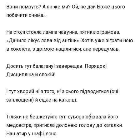
Вони помруть? А як же ми? Ой, не дай Боже цього
побачити очима…
На столі стояла лампа чавунна, пятикілограмова.
«Данило лікує лева від ангіни». Хотів уже зіграти нею
в хокеїста, з дрімою націлитися, але передумав.
Досить тут балагану! заверещав. Порядок!
Дисципліна й спокій!
І тут хворий ні з того, ні з сього підводиться (очі
заплющені) й сідає на каталці.
Тільки не бешкетуйте тут, суворо обірвала його
медсестра, притисла долонею голову до каталки.
Нашатир у шафі, ясно.