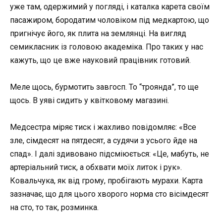
уже там, одержимий у погляді, і каталка карета своїм
пасажиром, бородатим чоловіком під медкартою, що
пригнічує його, як плита на землянці. На вигляд
семикласник із головою академіка. Про таких у нас
кажуть, що це вже науковий працівник готовий.
Меле щось, бурмотить завгосп. То “троянда”, то ще
щось. В уяві сидить у квітковому магазині.
Медсестра міряє тиск і жахливо повідомляє: «Все
зле, сімдесят на пятдесят, а судячи з усього йде на
спад». І далі здивовано підсміюється: «Це, мабуть, не
артеріальний тиск, а обхвати моїх литок і рук».
Ковальчука, як від грому, пробігають мурахи. Карта
зазначає, що для цього хворого норма сто вісімдесят
на сто, то так, розминка.