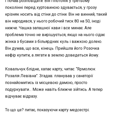
І почав розповідати. Він гіпотонік у третьому
поколінні перед хуртовиною здувається, у грозу
крізняк носить від стіни до стіни. Він не винний, такий
він народився, у нього робочий тиск 80 на 50, іноді
нижче. Чашка запашної кави і все минає. Але
проблема точно не вирішується, якщо на нього сідає
жінка з бусами з більярдних куль і важкою долею.
Він думав, що все, кінець. Прийшла його Розочка
кефір купити, а лягати в землю доведеться йому.
Ковальчук блідне, хапає карту, читає: “Ярмолюк
Розалія Левівна”. Згадав: планував у санаторії
познайомитись із місцевою дамою, просто
подуркувати… Може навіть ближче зійтись. А тепер
відчуває відразу.
То що це? питає, показуючи карту медсестрі.