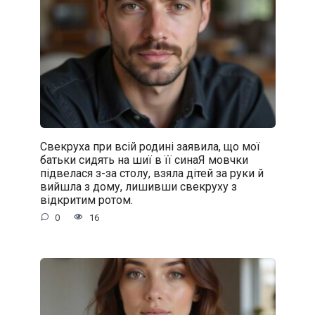
Свекруха при всій родині заявила, що мої
батьки сидять на шиї в її синаЯ мовчки
підвелася з-за столу, взяла дітей за руки й
вийшла з дому, лишивши свекруху з
відкритим ротом.
0
16