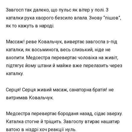
Завгосп так далеко, що пульс як вітер у полі. З
каталки рука хворого безсило впала. Знову “пішов”,
як то кажуть в народі.
Массаж! реве Ковальчук, вивертає завгоспа з-під
каталки, як восьминога, весь слизький, ніде не
вхопити. Медсестра перевертає чоловіка на живіт,
підтягує йому штани й майже вже перелазить через
каталку.
Серця! Серця живий масаж, санаторна братія! не
витримав Ковальчук.
Медсестра перевертає бороданя назад, сідає зверху.
Каталка стогне й тріщить. Завгоспу втирає нашатир
ватою в ніздрі хоч реакції нуль.