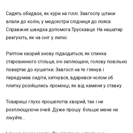
Сидять обидвоє, як кури на гіллі. Завгоспу штани
впали до колін, у медсестри спідниця до пояса.
Справжня швидка допомога Трускавця. На нашатир
реагують, як на сніг у липні.
Раптом хворий знову підводиться, як спинка
старовинного стільця, очі заплющені, голову повільно
повертає до кушетки. Завгосп на те глянув і
передумав сидіти, хитнувся, вдарився чолом об
плитку розійшлись промінці, як від каменя у ставку.
Товариші глухо прошепотів хворий, так і не
розплющуючи очей. Дуже прошу: більше мене не
лікуйте…