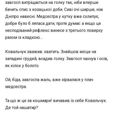
завгосп витріщається на голку так, ніби вперше
бачить спис з козацької доби. Сиві очі ширше, ніж
Дніпро навесні. Медсестра у кутку вже схлипує,
добре було б ляпаса дати, проте думає: а якщо це
несподіваний рефлекс винесе з третього поверху
разом із кладкою…
Ковальчук зважив: хватить. Знайшов місце на
западині грудей, всадив голку. Завгосп чахнув і осів,
як кілок у болото.
Ой, біда, завгоспа жаль, вже зірвалася у плач
медсестра.
Та що ж це за кошмари! вичавив із себе Ковальчук.
Де той нашатир?