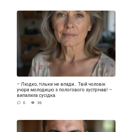
– Людко, тільки не впади… Твій чоловік
учора молодицю з пологового зустрічав! –
випалила сусідка.
0
36