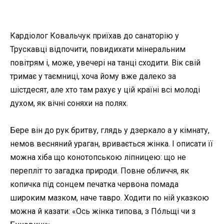
Кардіолог Ковальчук приїхав до санаторію у
Трускавці відпочити, повидихати мінеральним
повітрям і, може, увечері на танці сходити. Вік свій
тримає у таємниці, хоча йому вже далеко за
шістдесят, але хто там рахує у цій країні всі молоді
духом, як вічні соняхи на полях.
Бере він до рук бритву, глядь у дзеркало а у кімнату,
немов весняний ураган, вривається жінка. І описати її
можна хіба що конотопською ліпницею: що не
перепліт то загадка природи. Повне обличчя, як
копичка під сонцем печатка червона помада
широким мазком, наче тавро. Ходити по ній указкою
можна й казати: «Ось жінка типова, з По́льщі чи з