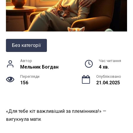
Без категорії
Автор
Час читання
Мельник Богдан
4 хв.
Перегляди
Опубліковано
156
21.04.2025
«Для тебе кіт важливіший за племінника!» —
вигукнула мати.