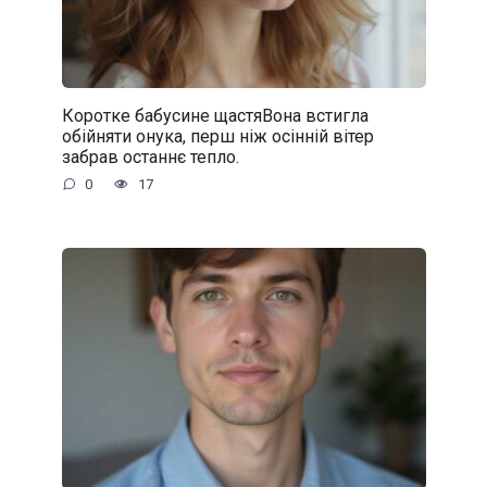
Коротке бабусине щастяВона встигла
обійняти онука, перш ніж осінній вітер
забрав останнє тепло.
0
17