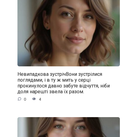
Невипадкова зустрічВони зустрілися
поглядами, і в ту ж мить у серці
прокинулося давно забуте відчуття, ніби
доля нарешті звела їх разом.
0
4