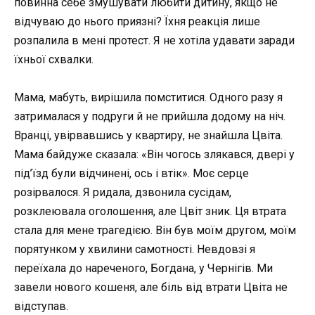
повинна себе змушувати любити дитину, якщо не
відчуваю до нього приязні? Їхня реакція лише
розпалила в мені протест. Я не хотіла удавати заради
їхньої схвалки.
Мама, мабуть, вирішила помститися. Одного разу я
затрималася у подруги й не прийшла додому на ніч.
Вранці, увірвавшись у квартиру, не знайшла Цвіта.
Мама байдуже сказала: «Він чогось злякався, двері у
під’їзд були відчинені, ось і втік». Моє серце
розірвалося. Я ридала, дзвонила сусідам,
розклеювала оголошення, але Цвіт зник. Ця втрата
стала для мене трагедією. Він був моїм другом, моїм
порятунком у хвилини самотності. Невдовзі я
переїхала до нареченого, Богдана, у Чернігів. Ми
завели нового кошеня, але біль від втрати Цвіта не
відступав.