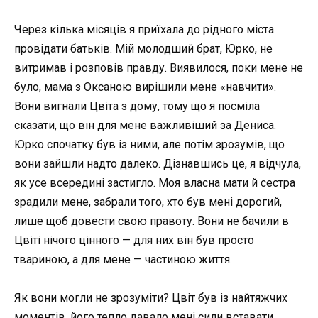
Через кілька місяців я приїхала до рідного міста
провідати батьків. Мій молодший брат, Юрко, не
витримав і розповів правду. Виявилося, поки мене не
було, мама з Оксаною вирішили мене «навчити».
Вони вигнали Цвіта з дому, тому що я посміла
сказати, що він для мене важливіший за Дениса.
Юрко спочатку був із ними, але потім зрозумів, що
вони зайшли надто далеко. Дізнавшись це, я відчула,
як усе всередині застигло. Моя власна мати й сестра
зрадили мене, забрали того, хто був мені дорогий,
лише щоб довести свою правоту. Вони не бачили в
Цвіті нічого цінного — для них він був просто
твариною, а для мене — частиною життя.
Як вони могли не зрозуміти? Цвіт був із найтяжчих
моментів, його тепло давало мені сили вставати