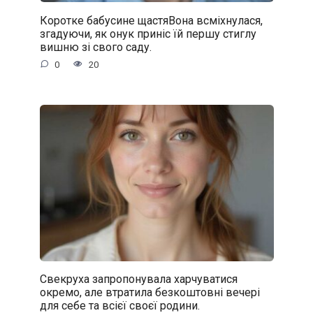
Коротке бабусине щастяВона всміхнулася,
згадуючи, як онук приніс їй першу стиглу
вишню зі свого саду.
0
20
Свекруха запропонувала харчуватися
окремо, але втратила безкоштовні вечері
для себе та всієї своєї родини.