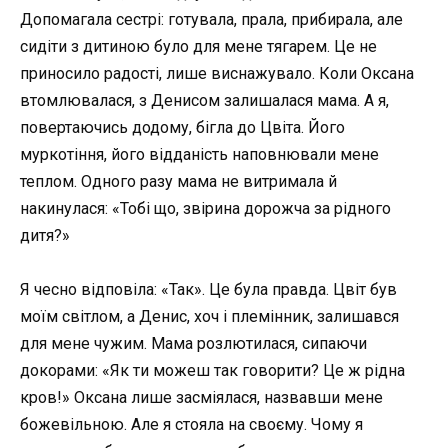
Допомагала сестрі: готувала, прала, прибирала, але
сидіти з дитиною було для мене тягарем. Це не
приносило радості, лише виснажувало. Коли Оксана
втомлювалася, з Денисом залишалася мама. А я,
повертаючись додому, бігла до Цвіта. Його
муркотіння, його відданість наповнювали мене
теплом. Одного разу мама не витримала й
накинулася: «Тобі що, звірина дорожча за рідного
дитя?»
Я чесно відповіла: «Так». Це була правда. Цвіт був
моїм світлом, а Денис, хоч і племінник, залишався
для мене чужим. Мама розлютилася, сипаючи
докорами: «Як ти можеш так говорити? Це ж рідна
кров!» Оксана лише засміялася, назвавши мене
божевільною. Але я стояла на своєму. Чому я