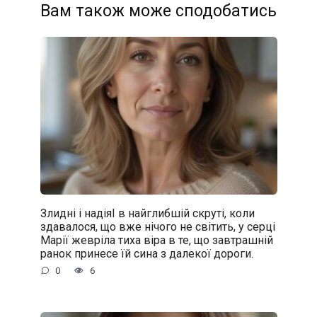
Вам також може сподобатись
Злидні і надіяІ в найглибшій скруті, коли
здавалося, що вже нічого не світить, у серці
Марії жевріла тиха віра в те, що завтрашній
ранок принесе їй сина з далекої дороги.
0
6