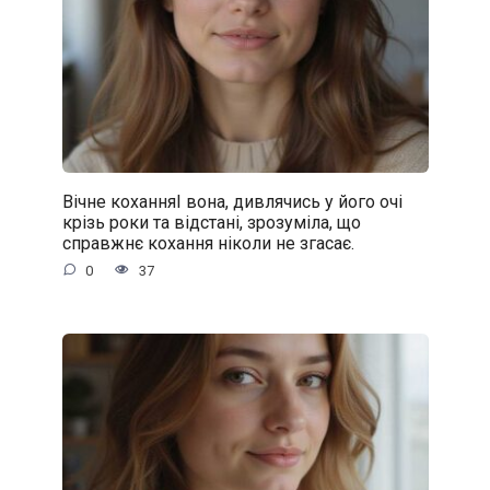
Вічне коханняІ вона, дивлячись у його очі
крізь роки та відстані, зрозуміла, що
справжнє кохання ніколи не згасає.
0
37