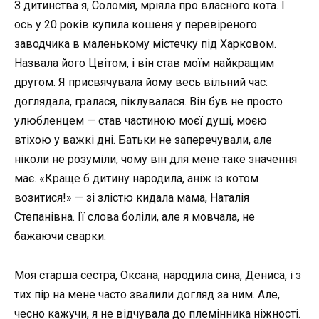
З дитинства я, Соломія, мріяла про власного кота. І
ось у 20 років купила кошеня у перевіреного
заводчика в маленькому містечку під Харковом.
Назвала його Цвітом, і він став моїм найкращим
другом. Я присвячувала йому весь вільний час:
доглядала, гралася, піклувалася. Він був не просто
улюбленцем — став частиною моєї душі, моєю
втіхою у важкі дні. Батьки не заперечували, але
ніколи не розуміли, чому він для мене таке значення
має. «Краще б дитину народила, аніж із котом
возитися!» — зі злістю кидала мама, Наталія
Степанівна. Її слова боліли, але я мовчала, не
бажаючи сварки.
Моя старша сестра, Оксана, народила сина, Дениса, і з
тих пір на мене часто звалили догляд за ним. Але,
чесно кажучи, я не відчувала до племінника ніжності.