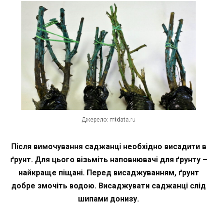
Джерело: mtdata.ru
Після вимочування саджанці необхідно висадити в
ґрунт. Для цього візьміть наповнювачі для ґрунту –
найкраще піщані. Перед висаджуванням, ґрунт
добре змочіть водою. Висаджувати саджанці слід
шипами донизу.