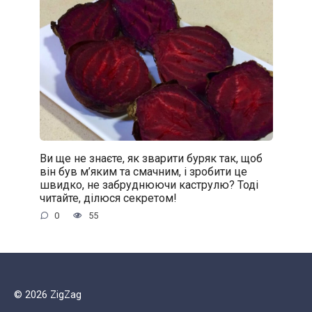
Ви ще не знаєте, як зварити буряк так, щоб
він був м’яким та смачним, і зробити це
швидко, не забруднюючи каструлю? Тоді
читайте, ділюся секретом!
0
55
© 2026 ZigZag