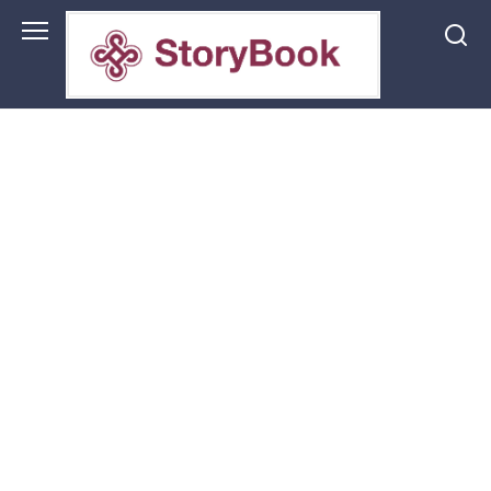
Перейти
до
змісту