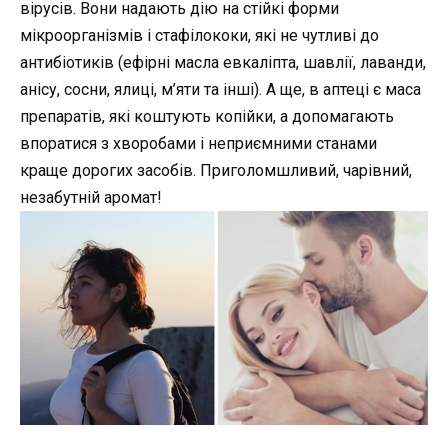
вірусів. Вони надають дію на стійкі форми
мікроорганізмів і стафілококи, які не чутливі до
антибіотиків (ефірні масла евкаліпта, шавлії, лаванди,
анісу, сосни, ялиці, м’яти та інші). А ще, в аптеці є маса
препаратів, які коштують копійки, а допомагають
впоратися з хворобами і неприємними станами
краще дорогих засобів. Приголомшливий, чарівний,
незабутній аромат!