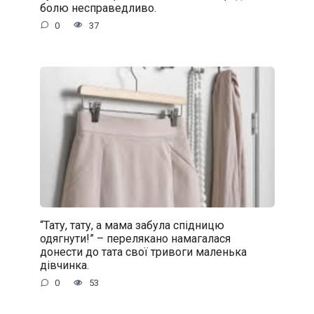
болю несправедливо.
0
37
“Тату, тату, а мама забула спідницю
одягнути!” – перелякано намагалася
донести до тата свої тривоги маленька
дівчинка.
0
53