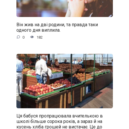
Він жив на дві родини, та правда таки
одного дня виплила.
0
182
Ця бабуся пропрацювала вчителькою в
школі більше сорока років, а зараз й на
кусень хліба грошей не вистачає. Це до