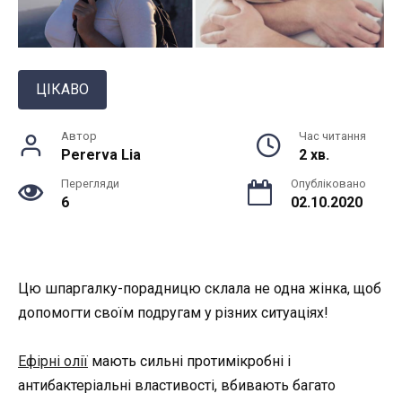
ЦІКАВО
Автор
Час читання
Pererva Lia
2 хв.
Перегляди
Опубліковано
6
02.10.2020
Цю шпаргалку-порадницю склала не одна жінка, щоб
допомогти своїм подругам у різних ситуаціях!
Ефірні олії
мають сильні протимікробні і
антибактеріальні властивості, вбивають багато