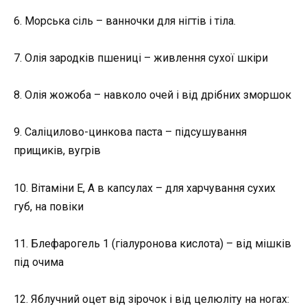
6. Морська сіль – ванночки для нігтів і тіла.
7. Олія зародків пшениці – живлення сухої шкіри
8. Олія жожоба – навколо очей і від дрібних зморшок
9. Саліцилово-цинкова паста – підсушування
прищиків, вугрів
10. Вітаміни Е, А в капсулах – для харчування сухих
губ, на повіки
11. Блефарогель 1 (гіалуронова кислота) – від мішків
під очима
12. Яблучний оцет від зірочок і від целюліту на ногах: