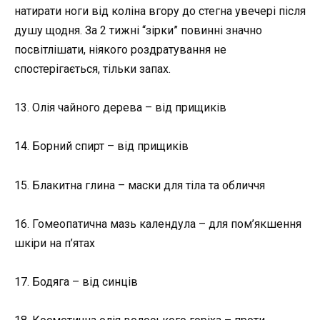
натирати ноги від коліна вгору до стегна увечері після
душу щодня. За 2 тижні “зірки” повинні значно
посвітлішати, ніякого роздратування не
спостерігається, тільки запах.
13. Олія чайного дерева – від прищиків
14. Борний спирт – від прищиків
15. Блакитна глина – маски для тіла та обличчя
16. Гомеопатична мазь календула – для пом’якшення
шкіри на п’ятах
17. Бодяга – від синців