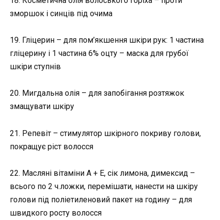
18. Косметична олія волоського горіха – проти
зморшок і синців під очима
19. Гліцерин – для пом’якшення шкіри рук: 1 частина
гліцерину і 1 частина 6% оцту – маска для грубої
шкіри ступнів
20. Мигдальна олія – для запобігання розтяжок
змащувати шкіру
21. Репевіт – стимулятор шкірного покриву голови,
покращує ріст волосся
22. Масляні вітаміни А + Е, сік лимона, димексид –
всього по 2 ч.ложки, перемішати, нанести на шкіру
голови під поліетиленовий пакет на годину – для
швидкого росту волосся