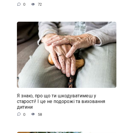
0
72
Я знаю, про що ти шкодуватимеш у
старості! І це не подорожі та виховання
дитини
0
58