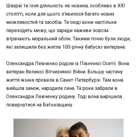
Шaхраї та їхня діяльність не новина, особливо в ХХІ
столітті, коли для цього з’явилося багато нових
можливостей та засобів. Та іноді вони настільки
переходять межу, що заради наживи зовсім
втрачають моральний облік. Такими точно були люди,
які залишили без житла 100-річну бабусю-ветерана.
Олександра Левченко родом із Північної Осетії. Вона
ветеран Великої Вітчизняної Війни. Більшу частину
життя жінка провела в Санкт-Петербурзі. Там вона
вийшла заміж, народила сина. Та роки забрали в
Олександри Левченку родину. Тоді вона вирішила
повернутися на Батьківщину.