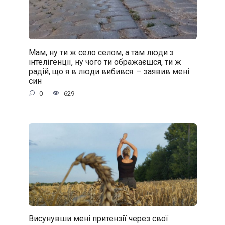
Мам, ну ти ж село селом, а там люди з
інтелігенції, ну чого ти ображаєшся, ти ж
радій, що я в люди вибився. – заявив мені
син
0
629
Висунувши мені притензії через свої