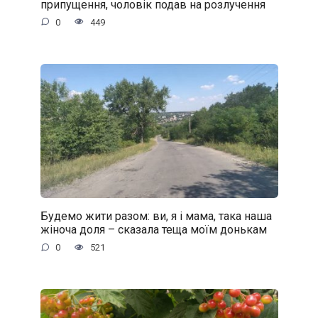
припущення, чоловік подав на розлучення
0
449
Будемо жити разом: ви, я і мама, така наша
жіноча доля – сказала теща моїм донькам
0
521