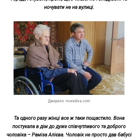
ночувати не на вулиці.
Джерело: morediva.com
Та одного разу жінці все ж таки пощастило. Вона
постукала в дім до дуже співчутливого та доброго
чоловіка – Раміза Алієва. Чоловік не просто дав бабусі