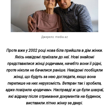
Джерело: media.az
Проте вже у 2002 році нова біла прийшла в дім жінки.
Якісь невідомі приїхали до неї. Нові знайомі
представилися жінці родичами, начебто вони її рідні,
проте ніколи не бачилися раніше. Невідомі пообіцяли
жінці, що будуть за нею доглядати, якщо вона
перепише на них нерухомість. Ветеран так і зробила,
адже повірила «родичам». Насправді ж це були шaхраї,
які відразу після отримання документів на будинок,
виставили літню жінку за двері.