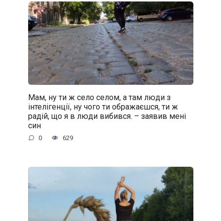
Мам, ну ти ж село селом, а там люди з
інтелігенції, ну чого ти ображаєшся, ти ж
радій, що я в люди вибився. – заявив мені
син
0
629