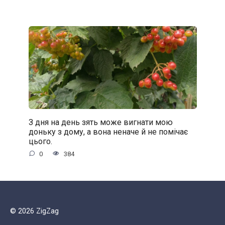
З дня на день зять може вигнати мою
доньку з дому, а вона неначе й не помічає
цього.
0
384
© 2026 ZigZag