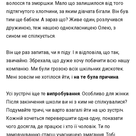
волосся та зморшки. Мало що залишилося від того
підтягнутого хлопчини, за яким дівчата бігали. Він був
тим ще бабієм. А зараз що? Живе один, розлучився
дружиною, теж нашою однокласницею Олею, з
сином не спілкується.
Він ще раз запитав, чи я піду. І я відповіла, що так,
звичайно. Збрехала, що дуже хочу побачити всю нашу
компанію. Ми були грозою всіх шкільних дискотек.
Мені зовсім не хотілося йти, і
на те була причина
.
Усі зустрічі іще те
випробування
. Особливо для жінки.
Після закінчення школи ви ні з ким не спілкувалися?
Подумайте тричі, чи варто взагалі йти на цю зустріч.
Кожній хочеться перевершити одна одну, показати
чого досягла, де працює і хто її чоловік. Ти по
замовчуванню стаєш учасницею змагання. Тобі