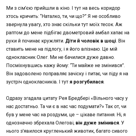
Ми з сім’єю прийшли в кіно. І тут на весь коридор
хтось кричить: “Наталко, ти, чи що?” Я не особливо
звернула увагу, хто знає скільки тут моїх
тесок
. Аж
раптом до мене підбігає двометровий
амбал
хапає на
руки й починає кружляти.
Діти й чоловік в
шоці
. Він
ставить мене на підлогу, і я його впізнаю. Це мій
однокласник Олег. Ми не бачилися дуже давно.
Посміхнувшись кажу йому: “Ти майже не змінився”.
Він задоволено поправляє зачіску і питає, чи піду я на
зустріч однокласників. І тут
я розгубилася
.
Одразу згадала цитату Рея Бредбері «Вільного часу у
нас достатньо. Та чи є в нас час подумати?» Так от, чи
був у мене час на роздуми, це – цікаве питання. Ні, я
однозначно збрехала Олегові,
він дуже змінився
. У
нього з’явилося кругленький животик, багато сивого