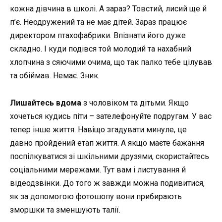
кожна дівчина в школі. А зараз? Товстий, лисий ще й
п’є. Неодружений та не має дітей. Зараз працює
директором птахофабрики. Впізнати його дуже
складно. І куди подівся той молодий та нахабний
хлопчина з сяючими очима, що так палко тебе цілував
та обіймав. Немає. Зник.
Лишайтесь вдома
з чоловіком та дітьми. Якщо
хочеться кудись піти – зателефонуйте подругам. У вас
тепер інше життя. Навіщо згадувати минуле, це
давно пройдений етап життя. А якщо маєте бажання
поспілкуватися зі шкільними друзями, скористайтесь
соціальними мережами. Тут вам і листування й
відеодзвінки. До того ж завжди можна подивитися,
як за допомогою фотошопу вони прибирають
зморшки та зменшують талії.