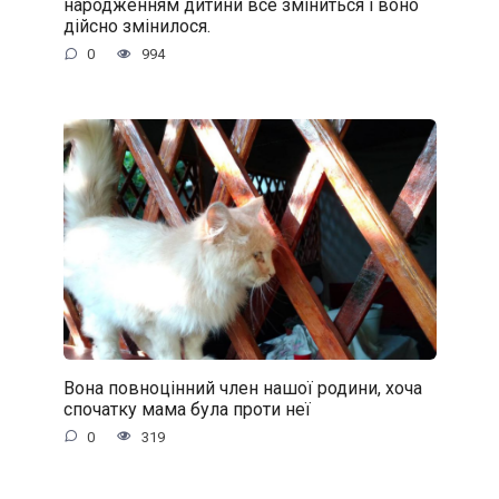
народженням дитини все зміниться і воно
дійсно змінилося.
0
994
Вона повноцінний член нашої родини, хоча
спочатку мама була проти неї
0
319