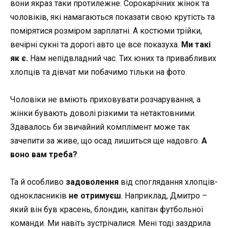
вони якраз таки протилежне. Сорокарічних жінок та
чоловіків, які намагаються показати свою крутість та
помірятися розміром зарплатні. А костюми трійки,
вечірні сукні та дорогі авто це все показуха.
Ми такі
як є.
Нам непідвладний час. Тих юних та привабливих
хлопців та дівчат ми побачимо тільки на фото.
Чоловіки не вміють приховувати розчарування, а
жінки бувають доволі різкими та нетактовними.
Здавалось би звичайний комплімент може так
зачепити за живе, що осад лишиться ще надовго.
А
воно вам треба?
Та й особливо
задоволення
від споглядання хлопців-
однокласників
не отримуєш
. Наприклад, Дмитро –
який він був красень, блондин, капітан футбольної
команди. Ми навіть зустрічалися. Мені тоді заздрила