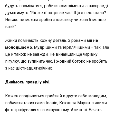
будуть посміхатися, робити компліменти, а насправді
думатимуть: “Як же її потріпав час! Що з нею стало?
Невже не можна зробити пластику чи хоча б менше
їсти?”
Жінки помічають кожну деталь. З роками
ми не
молодшаємо
. Мудрішими та терплячішими – так, але
це й також не завжди. Не винайшли ще чарівну
пігулку, що зупинить час. І жодний ботокс не зробить
з нас шістнадцятирічних.
Дивімось правді у вічі.
Кожен сподівається прийти й відчути себе молодим,
побачити таких само Іванів,
Ксюш
та Марин, з якими
фотографувалися на випускному. Але ж ні. Бачать