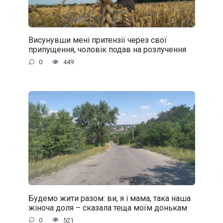
Висунувши мені притензії через свої
припущення, чоловік подав на розлучення
0
449
Будемо жити разом: ви, я і мама, така наша
жіноча доля – сказала теща моїм донькам
0
521